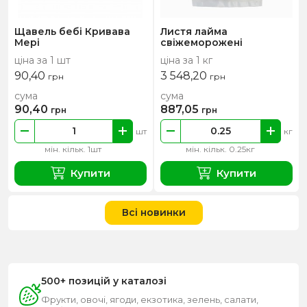
Щавель бебі Кривава
Листя лайма
Мері
свіжеморожені
ціна за 1 шт
ціна за 1 кг
90,40
3 548,20
грн
грн
сума
сума
90,40
887,05
грн
грн
шт
кг
мін. кільк. 1шт
мін. кільк. 0.25кг
Купити
Купити
Всі новинки
500+ позицій у каталозі
Фрукти, овочі, ягоди, екзотика, зелень, салати,