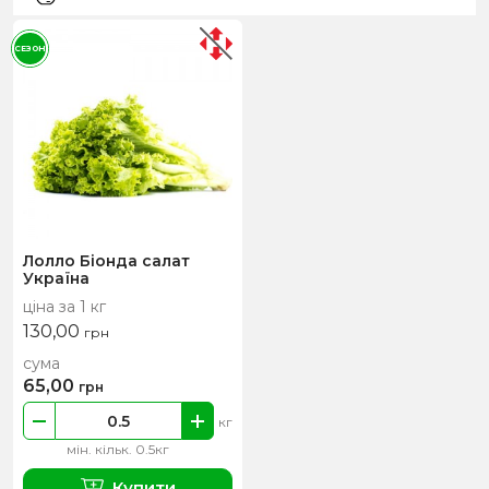
СЕЗОН
Лолло Біонда салат
Україна
ціна за 1 кг
130,00
грн
сума
65,00
грн
кг
мін. кільк. 0.5кг
Купити