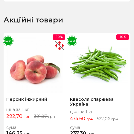
Акційні товари
-10%
-10%
СЕЗОН
СЕЗОН
Персик інжирний
Квасоля спаржева
Україна
ціна за 1 кг
ціна за 1 кг
292,70
321,97
грн
грн
474,60
522,06
грн
грн
сума
сума
146,35
237,30
грн
грн