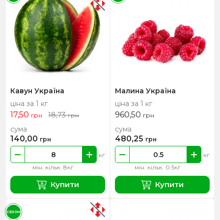
Кавун Україна
Малина Україна
ціна за 1 кг
ціна за 1 кг
17,50
960,50
18,73
грн
грн
грн
сума
сума
140,00
480,25
грн
грн
кг
кг
мін. кільк. 8кг
мін. кільк. 0.5кг
Купити
Купити
СЕЗОН