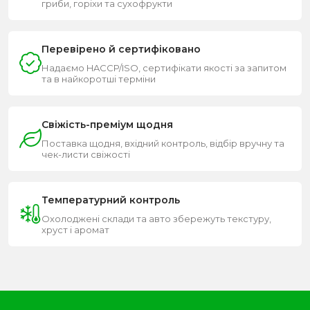
гриби, горіхи та сухофрукти
Перевірено й сертифіковано
Надаємо HACCP/ISO, сертифікати якості за запитом
та в найкоротші терміни
Свіжість-преміум щодня
Поставка щодня, вхідний контроль, відбір вручну та
чек-листи свіжості
Температурний контроль
Охолоджені склади та авто збережуть текстуру,
хруст і аромат