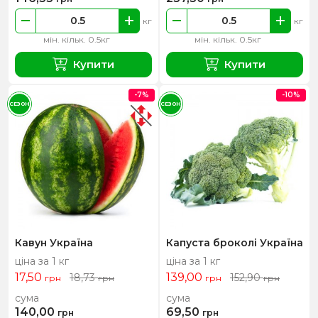
кг
кг
мін. кільк. 0.5кг
мін. кільк. 0.5кг
Купити
Купити
-7%
-10%
СЕЗОН
СЕЗОН
Кавун Україна
Капуста броколі Україна
ціна за 1 кг
ціна за 1 кг
17,50
139,00
18,73
152,90
грн
грн
грн
грн
сума
сума
140,00
69,50
грн
грн