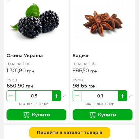
Ожина Україна
Бадьян
ціна за 1 кг
ціна за 1 кг
1 301,80
986,50
грн
грн
сума
сума
650,90
98,65
грн
грн
кг
кг
мін. кільк. 0.5кг
мін. кільк. 0.1кг
Купити
Купити
Перейти в каталог товарів