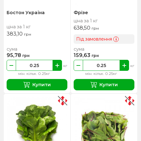
Бостон Україна
Фрізе
ціна за 1 кг
ціна за 1 кг
638,50
грн
383,10
грн
Під замовлення
i
сума
сума
95,78
159,63
грн
грн
кг
кг
мін. кільк. 0.25кг
мін. кільк. 0.25кг
Купити
Купити