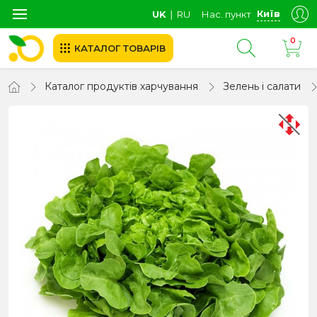
Київ
UK
∣
RU
Нас. пункт
0
КАТАЛОГ ТОВАРІВ
Каталог продуктів харчування
Зелень і салати