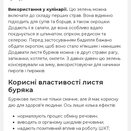
Використання у кулінарії.
Цю зелень можна
включати до складу перших страв. Вона відмінно
підходить для супів та борщів, а також окрошки.
Додають її в салати, де вона особливо вдало
поєднується зі шпинатом, огірком, редисом та
селерою. Перед застосуванням бадилля бажано
обдати окропом, щоб воно стало м'якшим і ніжнішим.
Додавати листя буряків можна і в другі страви: рагу,
запіканки, котлети, омлети. З давніх-давен цю зелень
консервували на зиму, використовуючи для начинки
пирогів і пиріжків.
Корисні властивості листя
буряка
Бурякове листя не тільки смачне, але й має корисну
дію для здоров'я людини. Ось лише кілька ефектів:
нормалізують процес обміну речовин;
виводять із організму шкідливі речовини;
надають позитивний вплив на роботу ШКТ;