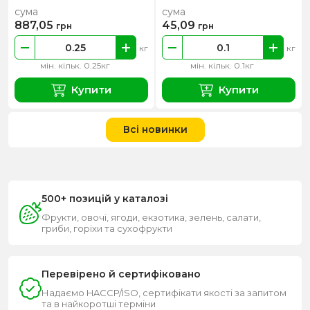
сума
сума
887,05
45,09
грн
грн
кг
кг
мін. кільк. 0.25кг
мін. кільк. 0.1кг
Купити
Купити
Всі новинки
500+ позицій у каталозі
Фрукти, овочі, ягоди, екзотика, зелень, салати,
гриби, горіхи та сухофрукти
Перевірено й сертифіковано
Надаємо HACCP/ISO, сертифікати якості за запитом
та в найкоротші терміни