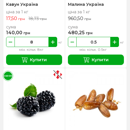
Кавун Україна
Малина Україна
ціна за 1 кг
ціна за 1 кг
17,50
960,50
18,73
грн
грн
грн
сума
сума
140,00
480,25
грн
грн
кг
кг
мін. кільк. 8кг
мін. кільк. 0.5кг
Купити
Купити
СЕЗОН