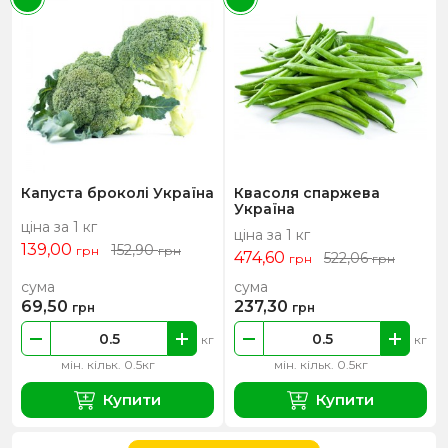
Капуста броколі Україна
Квасоля спаржева
Україна
ціна за 1 кг
ціна за 1 кг
139,00
152,90
грн
грн
474,60
522,06
грн
грн
сума
сума
69,50
237,30
грн
грн
кг
кг
мін. кільк. 0.5кг
мін. кільк. 0.5кг
Купити
Купити