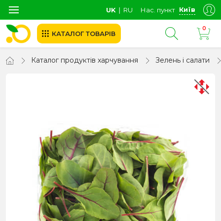
Київ
UK
∣
RU
Нас. пункт
0
КАТАЛОГ ТОВАРІВ
Каталог продуктів харчування
Зелень і салати