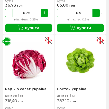
сума
сума
36,73
65,00
грн
грн
кг
кг
мін. кільк. 0.25кг
мін. кільк. 0.5кг
Купити
Купити
СЕЗОН
Радічіо салат Україна
Бостон Україна
ціна за 1 кг
ціна за 1 кг
316,40
383,10
грн
грн
сума
сума