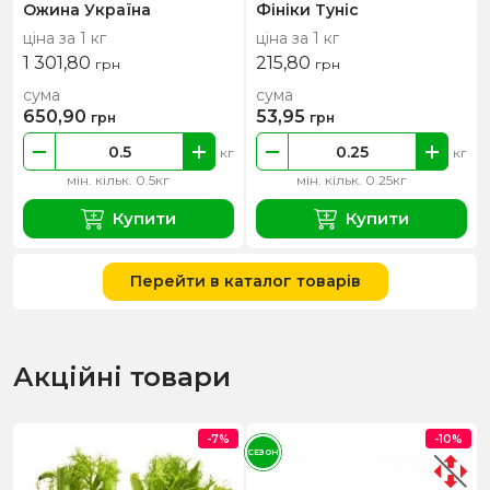
Ожина Україна
Фініки Туніс
ціна за 1 кг
ціна за 1 кг
1 301,80
215,80
грн
грн
сума
сума
650,90
53,95
грн
грн
кг
кг
мін. кільк. 0.5кг
мін. кільк. 0.25кг
Купити
Купити
Перейти в каталог товарів
Акційні товари
-7%
-10%
СЕЗОН