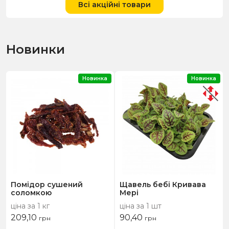
Всі акційні товари
Новинки
Новинка
Новинка
Помідор сушений
Щавель бебі Кривава
соломкою
Мері
ціна за 1 кг
ціна за 1 шт
209,10
90,40
грн
грн