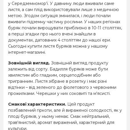
у Середземномор'ї. У давнину люди вживали саме
листя, а сам плід використовували лише з медичною
метою. Згодом ситуація змінилася, і люди почали
вживати підземну частину рослини. У наших регіонах
буряк почали вирощувати приблизно в 10-11 століттях,
а перші згадки про нього вчені знайшли в
документах, датованих 4 століттям до нашої ери.
Сьогодні купити листя буряків можна у нашому
інтернет-магазині.
Зовнішній вигляд.
Зовнішній вигляд продукту
залежить від сорту. Бадилля буряків може бути
хвилястим або гладким, серцеподібним або
тригранним. Листя зібране в розетку і має різні
відтінки – від зеленого до фіолетового з червоними
прожилками. Черешки у них соковиті та м'ясисті.
Смакові характеристики.
Цей продукт
позбавлений гіркоти, але й вираженої солодкості, як у
плоді буряків, у ньому немає. Смак нейтральний,
трав'янистий, аромат виражений, характерний для
культури.