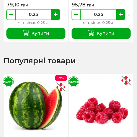
79,10
95,78
грн
грн
кг
кг
мін. кільк. 0.25кг
мін. кільк. 0.25кг
Купити
Купити
Популярні товари
-7%
СЕЗОН
СЕЗОН