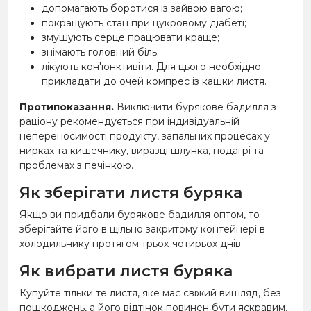
допомагають боротися із зайвою вагою;
покращують стан при цукровому діабеті;
змушують серце працювати краще;
знімають головний біль;
лікують кон'юнктивіти. Для цього необхідно
прикладати до очей компрес із кашки листя.
Протипоказання.
Виключити бурякове бадилля з
раціону рекомендується при індивідуальній
непереносимості продукту, запальних процесах у
нирках та кишечнику, виразці шлунка, подагрі та
проблемах з печінкою.
Як зберігати листя буряка
Якщо ви придбали бурякове бадилля оптом, то
зберігайте його в щільно закритому контейнері в
холодильнику протягом трьох-чотирьох днів.
Як вибрати листя буряка
Купуйте тільки те листя, яке має свіжий вишляд, без
пошкоджень, а його відтінок повинен бути яскравим.