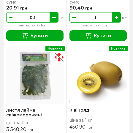
сума
сума
20,91
90,40
грн
грн
кг
шт
мін. кільк. 0.1кг
мін. кільк. 1шт
Купити
Купити
Новинка
Новинка
Листя лайма
Ківі Голд
свіжеморожені
ціна за 1 кг
ціна за 1 кг
450,90
грн
3 548,20
грн