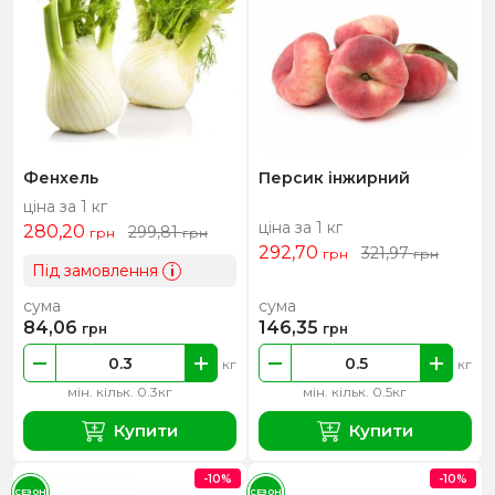
Фенхель
Персик інжирний
ціна за 1 кг
ціна за 1 кг
280,20
299,81
грн
грн
292,70
321,97
грн
грн
Під замовлення
i
сума
сума
84,06
146,35
грн
грн
кг
кг
мін. кільк. 0.3кг
мін. кільк. 0.5кг
Купити
Купити
-10%
-10%
СЕЗОН
СЕЗОН