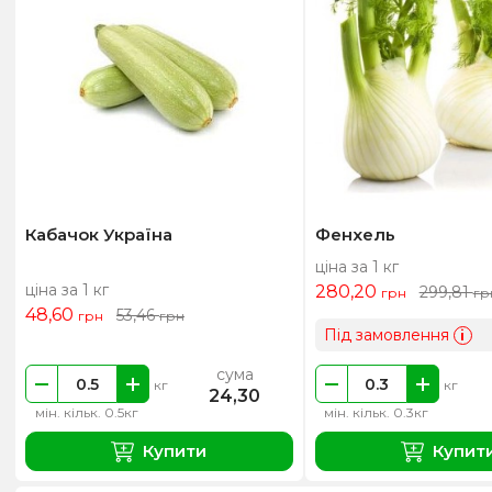
Кабачок Україна
Фенхель
ціна за 1 кг
ціна за 1 кг
280,20
299,81
грн
гр
48,60
53,46
грн
грн
Під замовлення
i
сума
кг
кг
24,30
мін. кільк. 0.5кг
мін. кільк. 0.3кг
Купити
Купит