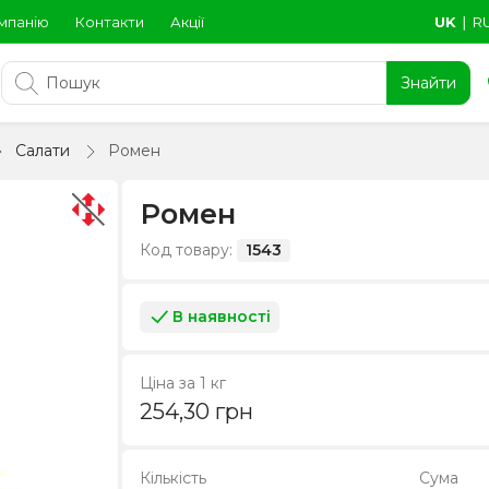
мпанію
Контакти
Акції
UK
∣
R
Знайти
Салати
Ромен
Ромен
Код товару:
1543
В наявності
Ціна за 1 кг
254,30
грн
Кількість
Сума