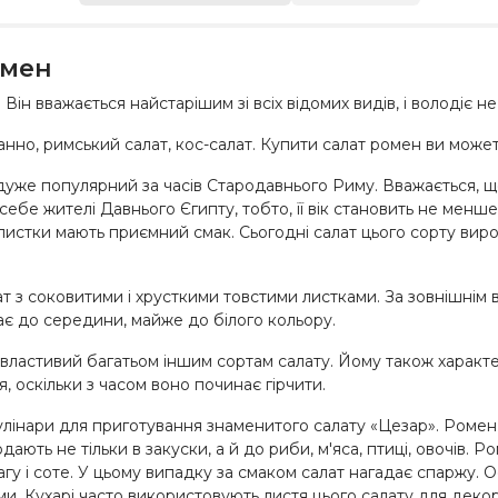
омен
 Він вважається найстарішим зі всіх відомих видів, і володіє 
манно, римський салат, кос-салат. Купити салат ромен ви може
 дуже популярний за часів Стародавнього Риму. Вважається, що
ебе жителі Давнього Єгипту, тобто, її вік становить не менш
 листки мають приємний смак. Сьогодні салат цього сорту виро
т з соковитими і хрусткими товстими листками. За зовнішнім 
ає до середини, майже до білого кольору.
 властивий багатьом іншим сортам салату. Йому також характе
оскільки з часом воно починає гірчити.
улінари для приготування знаменитого салату «Цезар». Ромен 
ють не тільки в закуски, а й до риби, м'яса, птиці, овочів. Р
рагу і соте. У цьому випадку за смаком салат нагадає спаржу
ми. Кухарі часто використовують листя цього салату для деко