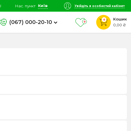
Київ
U
Нас. пункт
Увійдіть в особистий кабінет
Кошик
0
(067) 000-20-10
0
0,00 ₴