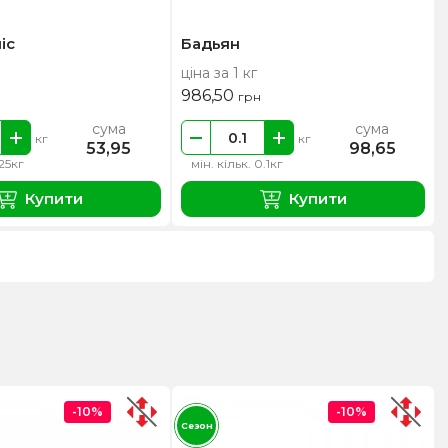
іс
Бадьян
ціна за 1 кг
986,50
грн
сума
сума
кг
кг
53,95
98,65
.25кг
мін. кільк. 0.1кг
Купити
Купити
-10%
-10%
Сезон