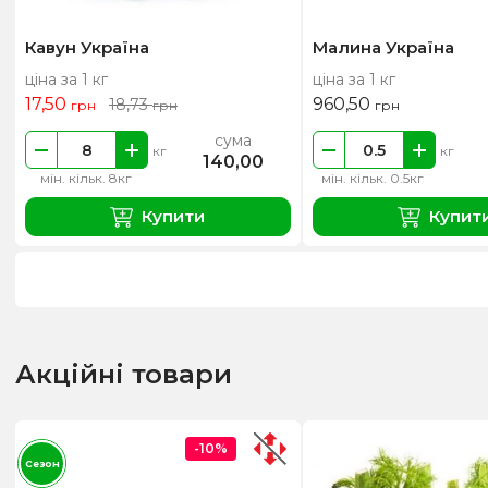
Кавун Україна
Малина Україна
ціна за 1 кг
ціна за 1 кг
17,50
960,50
18,73
грн
грн
грн
сума
кг
кг
140,00
мін. кільк. 8кг
мін. кільк. 0.5кг
Купити
Купит
Акційні товари
-10%
Сезон