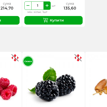
сума
сума
шт
214,70
135,60
мін. кільк. 1шт
и
Купити
Сезон