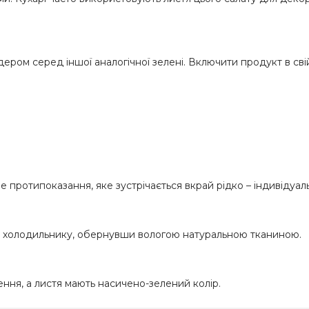
н
н є лідером серед іншої аналогічної зелені. Включити продукт в с
не протипоказання, яке зустрічається вкрай рідко – індивідуа
 в холодильнику, обернувши вологою натуральною тканиною.
нення, а листя мають насичено-зелений колір.