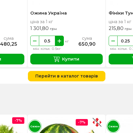
Ожина Україна
Фініки Тун
ціна за 1 кг
ціна за 1 кг
1 301,80
215,80
грн
грн
сума
сума
кг
480,25
650,90
мін. кільк. 0.5кг
мін. кільк. 0
и
Купити
Перейти в каталог товарів
-7%
-7%
Сезон
Сезон