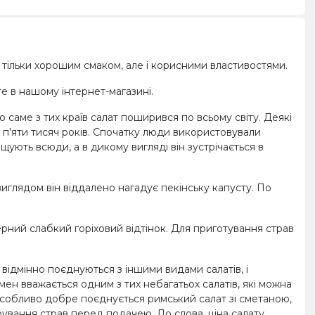
не тільки хорошим смаком, але і корисними властивостями.
те в нашому інтернет-магазині.
 саме з тих країв салат поширився по всьому світу. Деякі
е п'яти тисяч років. Спочатку люди використовували
щують всюди, а в дикому вигляді він зустрічається в
виглядом він віддалено нагадує пекінську капусту. По
рний слабкий горіховий відтінок. Для приготування страв
відмінно поєднуються з іншими видами салатів, і
омен вважається одним з тих небагатьох салатів, які можна
. Особливо добре поєднується римський салат зі сметаною,
рування страв перед подачею. До слова, ціна салату