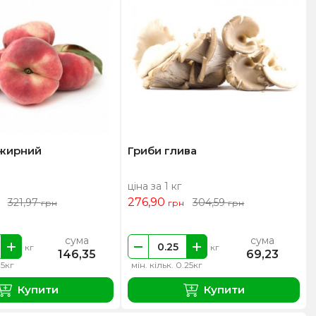
нжирний
Гриби глива
ціна за 1 кг
276,90
321,97
304,59
грн
грн
грн
сума
сума
кг
кг
146,35
69,23
.5кг
мін. кільк. 0.25кг
Купити
Купити