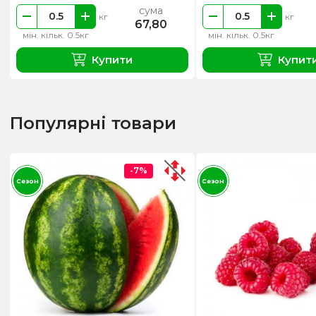
сума
кг
кг
67,80
мін. кільк. 0.5кг
мін. кільк. 0.5кг
Купити
Купит
Популярні товари
-7%
Сезон
Сезон