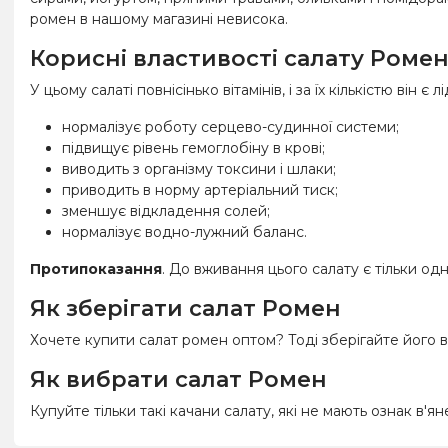
ромен в нашому магазині невисока.
Корисні властивості салату Роме
У цьому салаті повнісінько вітамінів, і за їх кількістю ві
нормалізує роботу серцево-судинної системи;
підвищує рівень гемоглобіну в крові;
виводить з організму токсини і шлаки;
приводить в норму артеріальний тиск;
зменшує відкладення солей;
нормалізує водно-лужний баланс.
Протипоказання
. До вживання цього салату є тільки од
Як зберігати салат Ромен
Хочете купити салат ромен оптом? Тоді зберігайте його
Як вибрати салат Ромен
Купуйте тільки такі качани салату, які не мають ознак в'я