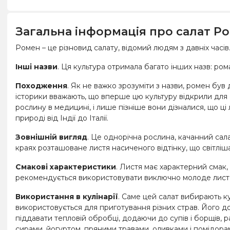
Загальна інформація про салат Р
Ромен – це різновид салату, відомий людям з давніх часів.
Інші назви
. Ця культура отримала багато інших назв: ро
Походження
. Як не важко зрозуміти з назви, ромен був
історики вважають, що вперше цю культуру відкрили для с
рослину в медицині, і лише пізніше вони дізналися, що ці
природі від Індії до Італії.
Зовнішній вигляд
. Це однорічна рослина, качанний сала
краях розташоване листя насиченого відтінку, що світліш
Смакові характеристики
. Листя має характерний смак,
рекомендується використовувати виключно молоде листя, 
Використання в кулінарії
. Саме цей салат вибирають к
використовується для приготування різних страв. Його дода
піддавати тепловій обробці, додаючи до супів і борщів, 
сирами, йогуртом, пряними травами, оливками і помідора