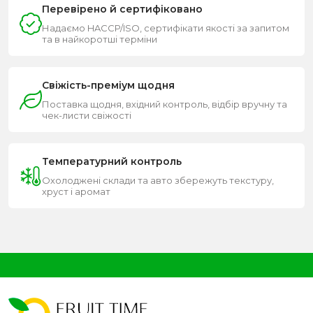
Перевірено й сертифіковано
Надаємо HACCP/ISO, сертифікати якості за запитом
та в найкоротші терміни
Свіжість-преміум щодня
Поставка щодня, вхідний контроль, відбір вручну та
чек-листи свіжості
Температурний контроль
Охолоджені склади та авто збережуть текстуру,
хруст і аромат