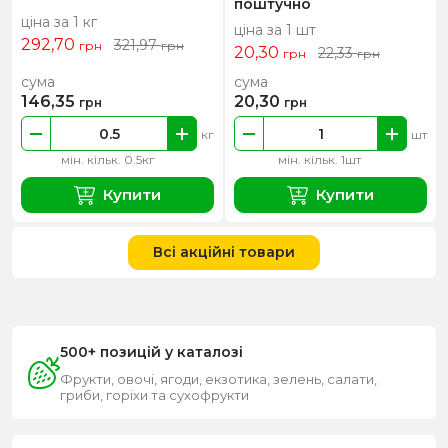
поштучно
ціна за 1 кг
ціна за 1 шт
292,70
321,97
грн
грн
20,30
22,33
грн
грн
сума
сума
146,35
20,30
грн
грн
кг
шт
мін. кільк. 0.5кг
мін. кільк. 1шт
Купити
Купити
Всі акційні товари
500+ позицій у каталозі
Фрукти, овочі, ягоди, екзотика, зелень, салати,
гриби, горіхи та сухофрукти