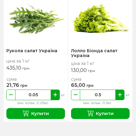
Рукола салат Україна
Лолло Біонда салат
Україна
ціна за 1 кг
ціна за 1 кг
435,10
грн
130,00
грн
сума
сума
21,76
65,00
грн
грн
кг
кг
мін. кільк. 0.05кг
мін. кільк. 0.5кг
Купити
Купити