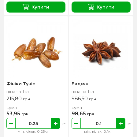
Купити
Купити
Фініки Туніс
Бадьян
ціна за 1 кг
ціна за 1 кг
215,80
986,50
грн
грн
сума
сума
53,95
98,65
грн
грн
кг
кг
мін. кільк. 0.25кг
мін. кільк. 0.1кг