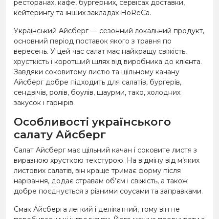
ресторанах, кафе, бургерних, сервісах доставки,
кейтерингу та інших закладах HoReCa.
Український Айсберг — сезонний локальний продукт,
основний період поставок якого з травня по
вересень. У цей час салат має найкращу свіжість,
хрусткість і коротший шлях від виробника до клієнта.
Завдяки соковитому листю та щільному качану
Айсберг добре підходить для салатів, бургерів,
сендвічів, ролів, боулів, шаурми, тако, холодних
закусок і гарнірів.
Особливості українського
салату Айсберг
Салат Айсберг має щільний качан і соковите листя з
виразною хрусткою текстурою. На відміну від м’яких
листових салатів, він краще тримає форму після
нарізання, додає стравам об’єм і свіжість, а також
добре поєднується з різними соусами та заправками.
Смак Айсберга легкий і делікатний, тому він не