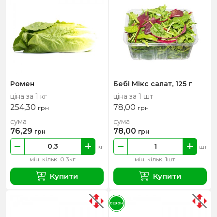
Ромен
Бебі Мікс салат, 125 г
ціна за 1 кг
ціна за 1 шт
254,30
78,00
грн
грн
сума
сума
76,29
78,00
грн
грн
кг
шт
мін. кільк. 0.3кг
мін. кільк. 1шт
Купити
Купити
СЕЗОН