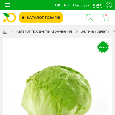
Київ
UK
∣
RU
Нас. пункт
0
КАТАЛОГ ТОВАРІВ
Каталог продуктів харчування
Зелень і салати
Сезон