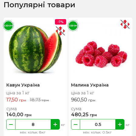
Популярні товари
-7%
СЕЗОН
СЕЗОН
Кавун Україна
Малина Україна
ціна за 1 кг
ціна за 1 кг
17,50
960,50
18,73
грн
грн
грн
сума
сума
140,00
480,25
грн
грн
кг
кг
мін. кільк. 8кг
мін. кільк. 0.5кг