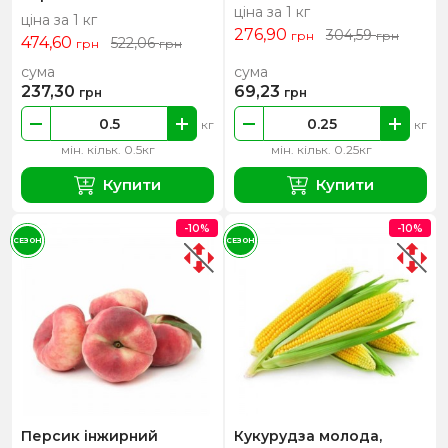
ціна за 1 кг
ціна за 1 кг
276,90
304,59
грн
грн
474,60
522,06
грн
грн
сума
сума
237,30
69,23
грн
грн
кг
кг
мін. кільк. 0.5кг
мін. кільк. 0.25кг
Купити
Купити
-10%
-10%
СЕЗОН
СЕЗОН
Персик інжирний
Кукурудза молода,