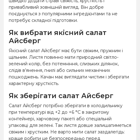
швидко додати страві свіжість, хрусткість і
привабливий зовнішній вигляд. Він добре
поєднується з популярними інгредієнтами та не
потребує складної підготовки.
Як вибрати якісний салат
Айсберг
Якісний салат Айсберг має бути свіжим, пружним і
щільним. Листя повинно мати природний світло-
зелений колір, без потемніння, слизьких ділянок,
слідів в’янення, гнилі або сильних механічних
пошкоджень. Качан має виглядати чистим і зберігати
характерну хрусткість.
Як зберігати салат Айсберг
Салат Айсберг потрібно зберігати в холодильнику
при температурі від +2 до +6 °C в закритому
контейнері, харчовому пакеті або спеціальній
упаковці для зелені. Так листя довше залишатиметься
свіжим і хрустким. Не варто мити салат заздалегідь:
краще робити це безпосередньо перед