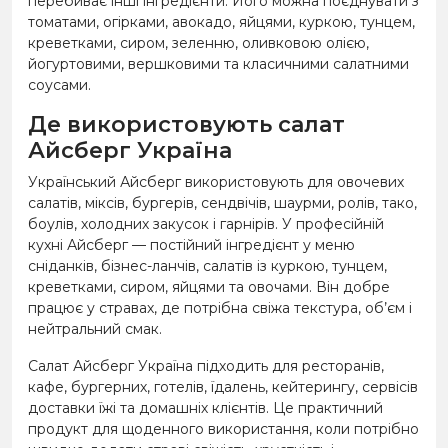
перебиває інші інгредієнти. Його можна поєднувати з
томатами, огірками, авокадо, яйцями, куркою, тунцем,
креветками, сиром, зеленню, оливковою олією,
йогуртовими, вершковими та класичними салатними
соусами.
Де використовують салат
Айсберг Україна
Український Айсберг використовують для овочевих
салатів, міксів, бургерів, сендвічів, шаурми, ролів, тако,
боулів, холодних закусок і гарнірів. У професійній
кухні Айсберг — постійний інгредієнт у меню
сніданків, бізнес-ланчів, салатів із куркою, тунцем,
креветками, сиром, яйцями та овочами. Він добре
працює у стравах, де потрібна свіжа текстура, об’єм і
нейтральний смак.
Салат Айсберг Україна підходить для ресторанів,
кафе, бургерних, готелів, їдалень, кейтерингу, сервісів
доставки їжі та домашніх клієнтів. Це практичний
продукт для щоденного використання, коли потрібно