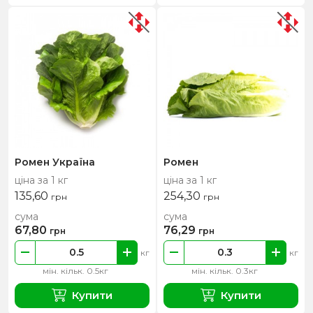
Ромен Україна
Ромен
ціна за 1 кг
ціна за 1 кг
135,60
254,30
грн
грн
сума
сума
67,80
76,29
грн
грн
кг
кг
мін. кільк. 0.5кг
мін. кільк. 0.3кг
Купити
Купити