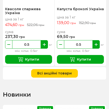
Квасоля спаржева
Капуста броколі Україна
Україна
ціна за 1 кг
ціна за 1 кг
139,00
152,90
грн
грн
474,60
522,06
грн
грн
сума
сума
237,30
69,50
грн
грн
кг
кг
мін. кільк. 0.5кг
мін. кільк. 0.5кг
Купити
Купити
Всі акційні товари
Новинки
Новинка
Новинка