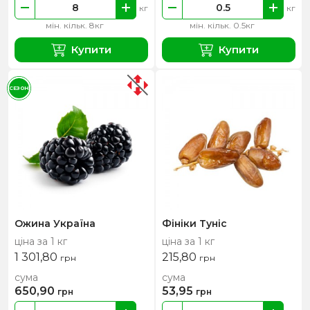
кг
кг
мін. кільк. 8кг
мін. кільк. 0.5кг
Купити
Купити
СЕЗОН
Ожина Україна
Фініки Туніс
ціна за 1 кг
ціна за 1 кг
1 301,80
215,80
грн
грн
сума
сума
650,90
53,95
грн
грн