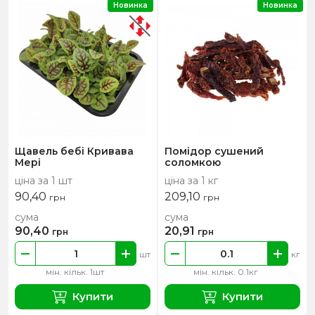
Новинка
Новинка
Щавель бебі Кривава
Помідор сушений
Мері
соломкою
ціна за 1 шт
ціна за 1 кг
90,40
209,10
грн
грн
сума
сума
90,40
20,91
грн
грн
шт
кг
мін. кільк. 1шт
мін. кільк. 0.1кг
Купити
Купити