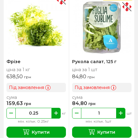
Фрізе
Рукола салат, 125 г
ціна за 1 кг
ціна за 1 шт
638,50
84,80
грн
грн
Під замовлення
Під замовлення
i
i
сума
сума
159,63
84,80
грн
грн
кг
шт
мін. кільк. 0.25кг
мін. кільк. 1шт
Купити
Купити