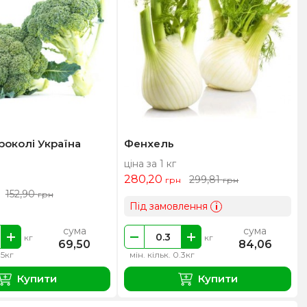
роколі Україна
Фенхель
ціна за 1 кг
280,20
299,81
грн
грн
152,90
грн
Під замовлення
i
сума
сума
кг
кг
69,50
84,06
.5кг
мін. кільк. 0.3кг
Купити
Купити