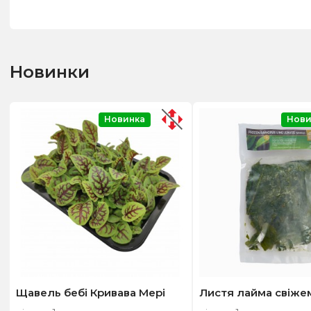
Новинки
Новинка
Нови
Щавель бебі Кривава Мері
Листя лайма свіже