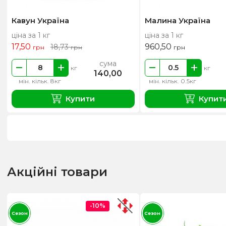
Кавун Україна
Малина Україна
ціна за 1 кг
ціна за 1 кг
17,50
960,50
18,73
грн
грн
грн
сума
кг
кг
140,00
мін. кільк. 8кг
мін. кільк. 0.5кг
Купити
Купит
Акційні товари
-10%
Сезон
Сезон