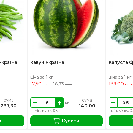
Україна
Кавун Україна
Капуста б
ціна за 1 кг
ціна за 1 кг
17,50
139,00
18,73
грн
грн
грн
сума
сума
кг
237,30
140,00
мін. кільк. 8кг
мін. кільк. 0
и
Купити