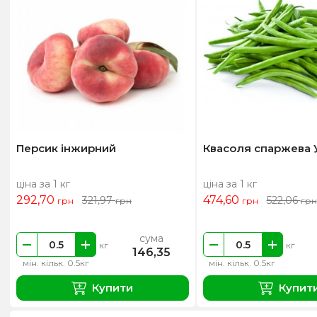
Персик інжирний
Квасоля спаржева 
ціна за 1 кг
ціна за 1 кг
292,70
474,60
321,97
522,06
грн
грн
грн
грн
сума
кг
кг
146,35
мін. кільк. 0.5кг
мін. кільк. 0.5кг
Купити
Купит