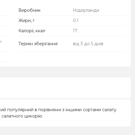
Виробник
Нідерланди
Жири, г
0.1
Калорії, ккал
17
;
Термін зберігання
від 3 до 5 днів
акий популярний в порівнянні з іншими сортами салату.
я салатного цикорію.