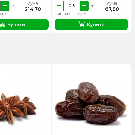
сума
сума
кг
кг
214,70
67,80
.5кг
мін. кільк. 0.5кг
Купити
Купити