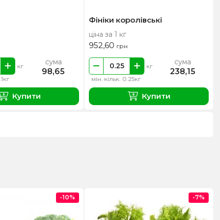
Фініки королівські
ціна за 1 кг
952,60
грн
сума
сума
кг
кг
98,65
238,15
.1кг
мін. кільк. 0.25кг
Купити
Купити
-10%
-7%