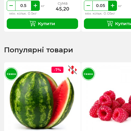
сума
кг
кг
45,20
мін. кільк. 0.5кг
мін. кільк. 0.05кг
Купити
Купит
Популярні товари
-7%
Сезон
Сезон