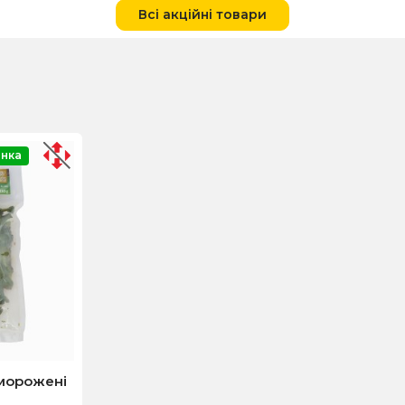
Всі акційні товари
нка
морожені