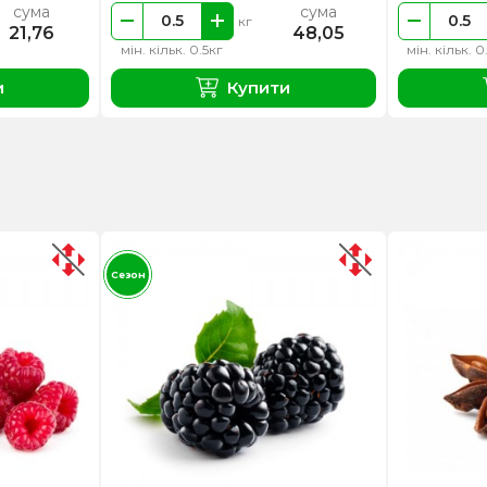
сума
сума
кг
21,76
48,05
мін. кільк. 0.5кг
мін. кільк. 0
и
Купити
Сезон