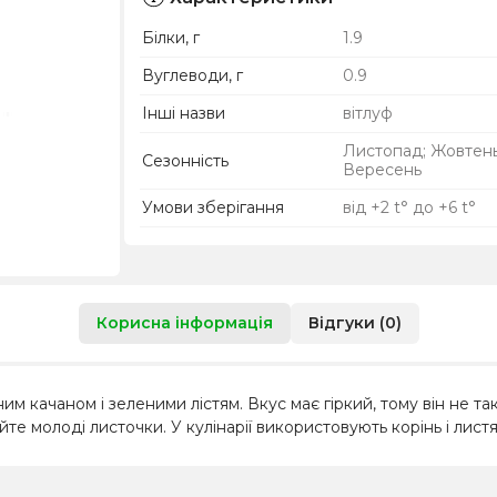
Білки, г
1.9
Вуглеводи, г
0.9
Інші назви
вітлуф
Листопад; Жовтень
Сезонність
Вересень
Умови зберігання
від +2 t° до +6 t°
Корисна інформація
Відгуки (0)
им качаном і зеленими лістям. Вкус має гіркий, тому він не т
йте молоді листочки. У кулінарії використовують корінь і лист