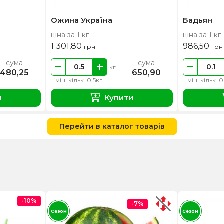
Ожина Україна
Бадьян
ціна за 1 кг
ціна за 1 кг
1 301,80
986,50
грн
грн
сума
сума
кг
480,25
650,90
мін. кільк. 0.5кг
мін. кільк. 0
и
Купити
Перейти в каталог товарів
-10%
-7%
Сезон
Сезон