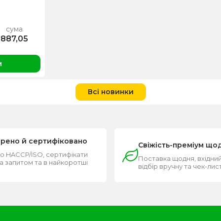
сума
887,05
и
Всі новинки
ірено й сертифіковано
Свіжість-преміум що
о HACCP/ISO, сертифікати
Поставка щодня, вхідний
за запитом та в найкоротші
відбір вручну та чек-лис
и