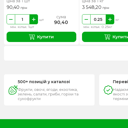
ціна за 1 шт
ціна за 1 кг
90,40
3 548,20
грн
грн
сума
шт
кг
90,40
мін. кільк. 1шт
мін. кільк. 0.25кг
Купити
Купит
500+ позицій у каталозі
Перев
Фрукти, овочі, ягоди, екзотика,
Надаєм
зелень, салати, гриби, горіхи та
якості 
сухофрукти
термін