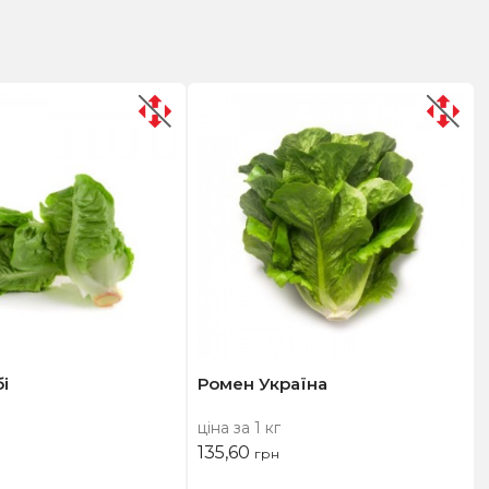
і
Ромен Україна
ціна за 1 кг
135,60
грн