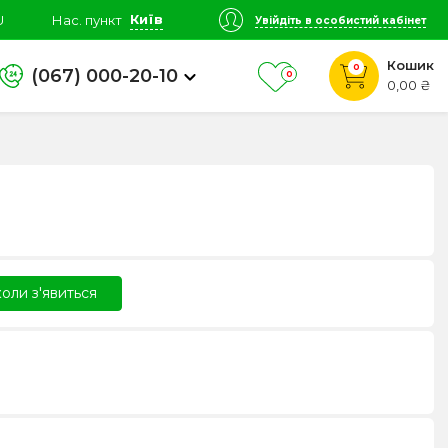
Київ
U
Нас. пункт
Увійдіть в особистий кабінет
Кошик
0
(067) 000-20-10
0
0,00 ₴
оли з'явиться