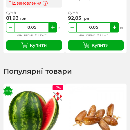
Під замовлення
i
сума
сума
81,93
92,83
грн
грн
кг
кг
мін. кільк. 0.05кг
мін. кільк. 0.05кг
Купити
Купити
Популярні товари
-7%
СЕЗОН