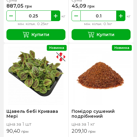
сума
сума
887,05
45,09
грн
грн
кг
кг
мін. кільк. 0.25кг
мін. кільк. 0.1кг
Купити
Купити
Новинка
Новинка
Щавель бебі Кривава
Помідор сушений
Мері
подрібнений
ціна за 1 шт
ціна за 1 кг
90,40
209,10
грн
грн