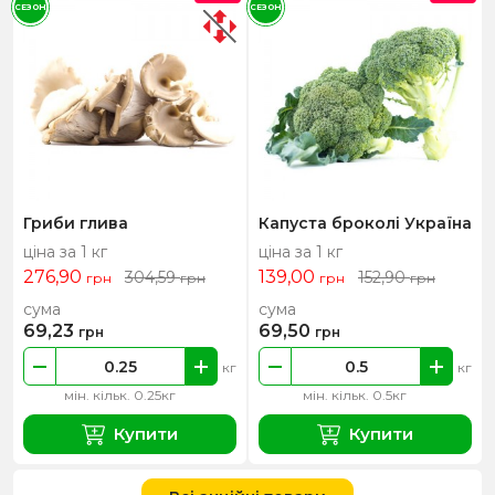
СЕЗОН
СЕЗОН
Гриби глива
Капуста броколі Україна
ціна за 1 кг
ціна за 1 кг
276,90
139,00
304,59
152,90
грн
грн
грн
грн
сума
сума
69,23
69,50
грн
грн
кг
кг
мін. кільк. 0.25кг
мін. кільк. 0.5кг
Купити
Купити