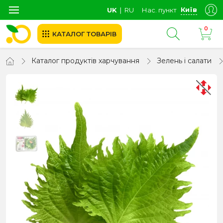
Київ
UK
∣
RU
Нас. пункт
0
КАТАЛОГ ТОВАРІВ
Каталог продуктів харчування
Зелень і салати