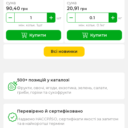
сума
сума
90,40
20,91
грн
грн
шт
кг
мін. кільк. 1шт
мін. кільк. 0.1кг
Купити
Купити
Всі новинки
500+ позицій у каталозі
Фрукти, овочі, ягоди, екзотика, зелень, салати,
гриби, горіхи та сухофрукти
Перевірено й сертифіковано
Надаємо HACCP/ISO, сертифікати якості за запитом
та в найкоротші терміни