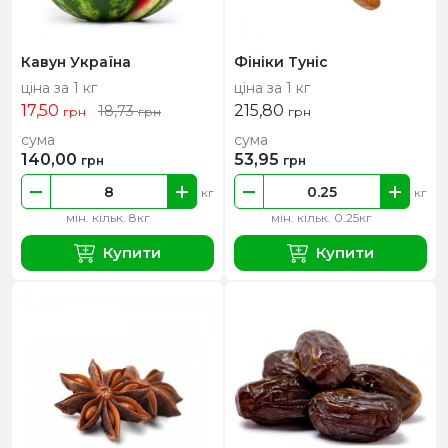
Кавун Україна
Фініки Туніс
ціна за 1 кг
ціна за 1 кг
17,50
215,80
18,73
грн
грн
грн
сума
сума
140,00
53,95
грн
грн
кг
кг
мін. кільк. 8кг
мін. кільк. 0.25кг
Купити
Купити