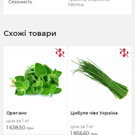
Сезонність
Квітень
Схожі товари
Орегано
Цибуля чівз Україна
ціна за 1 кг
ціна за 1 кг
1 638,50
грн
1 856,60
грн