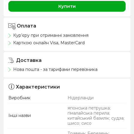
Купити
Оплата
Кур’єру при отриманні замовлення
Карткою онлайн Visa, MasterCard
Доставка
Нова пошта - за тарифами перевізника
Характеристики
Виробник
Нідерланди
японська петрушка;
гімалайська перила;
Інші назви
китайський базилік; судза;
шисо; сисо
Травень; Березень;