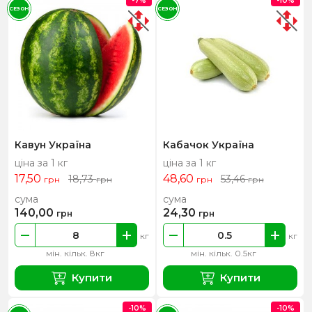
-7%
-10%
СЕЗОН
СЕЗОН
Кавун Україна
Кабачок Україна
ціна за 1 кг
ціна за 1 кг
17,50
48,60
18,73
53,46
грн
грн
грн
грн
сума
сума
140,00
24,30
грн
грн
кг
кг
мін. кільк. 8кг
мін. кільк. 0.5кг
Купити
Купити
-10%
-10%