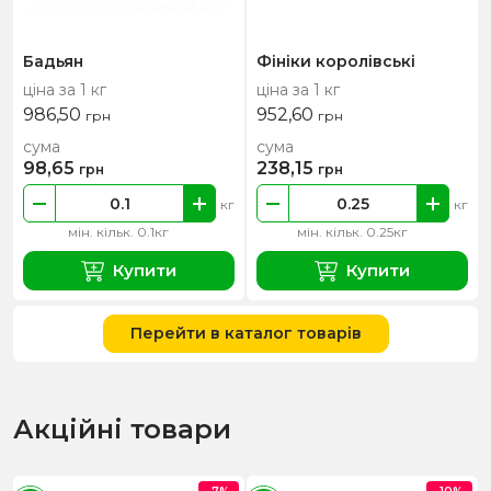
Бадьян
Фініки королівські
ціна за 1 кг
ціна за 1 кг
986,50
952,60
грн
грн
сума
сума
98,65
238,15
грн
грн
кг
кг
мін. кільк. 0.1кг
мін. кільк. 0.25кг
Купити
Купити
Перейти в каталог товарів
Акційні товари