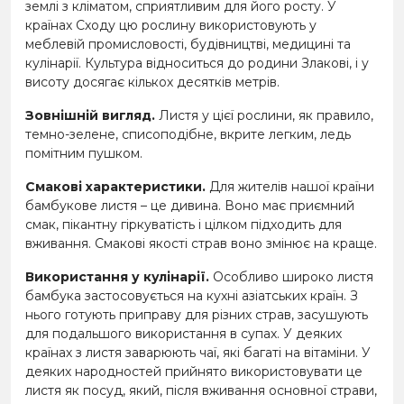
землі з кліматом, сприятливим для його росту. У
країнах Сходу цю рослину використовують у
меблевій промисловості, будівництві, медицині та
кулінарії. Культура відноситься до родини Злакові, і у
висоту досягає кількох десятків метрів.
Зовнішній вигляд.
Листя у цієї рослини, як правило,
темно-зелене, списоподібне, вкрите легким, ледь
помітним пушком.
Смакові характеристики.
Для жителів нашої країни
бамбукове листя – це дивина. Воно має приємний
смак, пікантну гіркуватість і цілком підходить для
вживання. Смакові якості страв воно змінює на краще.
Використання у кулінарії.
Особливо широко листя
бамбука застосовується на кухні азіатських країн. З
нього готують приправу для різних страв, засушують
для подальшого використання в супах. У деяких
країнах з листя заварюють чаї, які багаті на вітаміни. У
деяких народностей прийнято використовувати це
листя як посуд, який, після вживання основної страви,