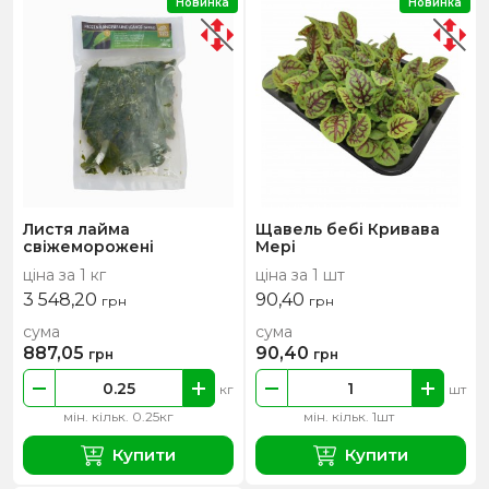
Новинка
Новинка
Листя лайма
Щавель бебі Кривава
свіжеморожені
Мері
ціна за 1 кг
ціна за 1 шт
3 548,20
90,40
грн
грн
сума
сума
887,05
90,40
грн
грн
кг
шт
мін. кільк. 0.25кг
мін. кільк. 1шт
Купити
Купити