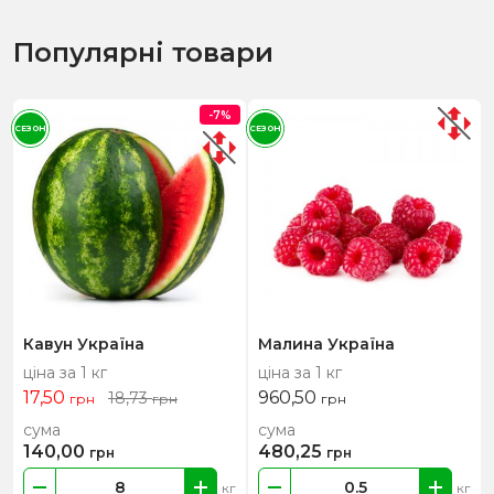
Популярні товари
-7%
СЕЗОН
СЕЗОН
Кавун Україна
Малина Україна
ціна за 1 кг
ціна за 1 кг
17,50
960,50
18,73
грн
грн
грн
сума
сума
140,00
480,25
грн
грн
кг
кг