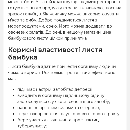
можна з'їсти. У нашій країні кухарі відомих ресторанів
готують із цього продукту страви з начинкою, щось на
зразок голубців. Як начинку можна використовувати
м'ясо та рибу. Добре поєднуються листя з
морепродуктами, соєю. Його можна додавати до
овочевих салатів. До речі, в нашому магазині ціна
бамбукового листя цілком прийнятна.
Корисні властивості листя
бамбука
Листя бамбука здатне принести організму людини
чимало користі. Розповімо про те, який ефект воно
має:
піднімає настрій, запобігає депресії;
виводить із організму надлишкову рідину,
застосовуться є у якості сечогінного засобу;
наповнює організм силами та енергією;
лікує захворювання шлунково-кишкового тракту;
бере участь у лікуванні та профілактиці
туберкульозу;