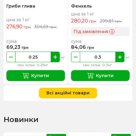
Гриби глива
Фенхель
ціна за 1 кг
ціна за 1 кг
280,20
299,81
грн
грн
276,90
304,59
грн
грн
Під замовлення
i
сума
сума
69,23
84,06
грн
грн
кг
кг
мін. кільк. 0.25кг
мін. кільк. 0.3кг
Купити
Купити
Всі акційні товари
Новинки