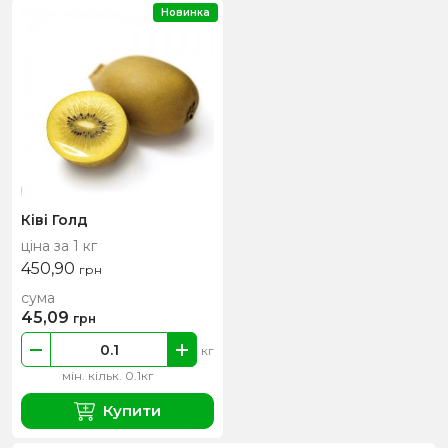
Новинка
Ківі Голд
ціна за 1 кг
450,90
грн
сума
45,09
грн
кг
мін. кільк. 0.1кг
Купити