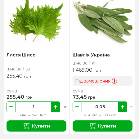
Листя Шисо
Шавлія Україна
ціна за 1 кг
ціна за 1 шт
1 469,00
грн
255,40
грн
Під замовлення
i
сума
сума
255,40
73,45
грн
грн
шт
кг
мін. кільк. 1шт
мін. кільк. 0.05кг
Купити
Купити