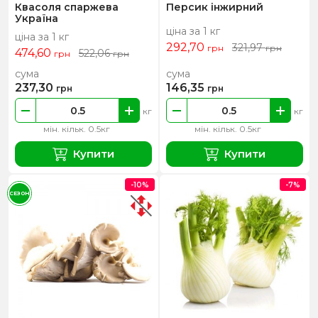
Квасоля спаржева
Персик інжирний
Україна
ціна за 1 кг
ціна за 1 кг
292,70
321,97
грн
грн
474,60
522,06
грн
грн
сума
сума
237,30
146,35
грн
грн
кг
кг
мін. кільк. 0.5кг
мін. кільк. 0.5кг
Купити
Купити
-10%
-7%
СЕЗОН