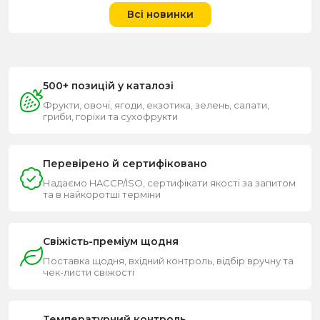
Всі новинки
500+ позицій у каталозі
Фрукти, овочі, ягоди, екзотика, зелень, салати,
гриби, горіхи та сухофрукти
Перевірено й сертифіковано
Надаємо HACCP/ISO, сертифікати якості за запитом
та в найкоротші терміни
Свіжість-преміум щодня
Поставка щодня, вхідний контроль, відбір вручну та
чек-листи свіжості
Температурний контроль