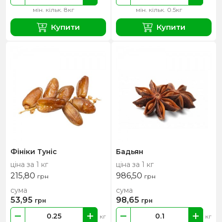
мін. кільк. 8кг
мін. кільк. 0.5кг
Купити
Купити
Фініки Туніс
Бадьян
ціна за 1 кг
ціна за 1 кг
215,80
986,50
грн
грн
сума
сума
53,95
98,65
грн
грн
кг
кг