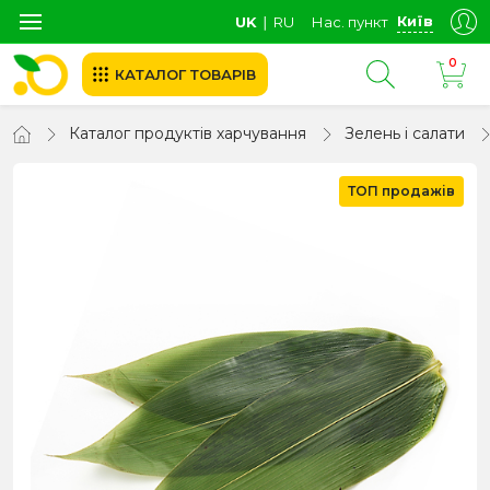
Київ
UK
∣
RU
Нас. пункт
0
КАТАЛОГ ТОВАРІВ
Каталог продуктів харчування
Зелень і салати
ТОП продажів