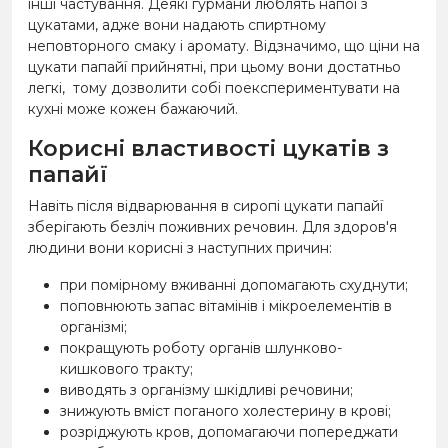
інші частування. Деякі гурмани люблять напої з
цукатами, адже вони надають спиртному
неповторного смаку і аромату. Відзначимо, що ціни на
цукати папайї прийнятні, при цьому вони достатньо
легкі, тому дозволити собі поекспериментувати на
кухні може кожен бажаючий.
Корисні властивості цукатів з
папайї
Навіть після відварювання в сиропі цукати папайї
зберігають безліч поживних речовин. Для здоров'я
людини вони корисні з наступних причин:
при помірному вживанні допомагають схуднути;
поповнюють запас вітамінів і мікроелементів в
організмі;
покращують роботу органів шлунково-
кишкового тракту;
виводять з організму шкідливі речовини;
знижують вміст поганого холестерину в крові;
розріджують кров, допомагаючи попереджати