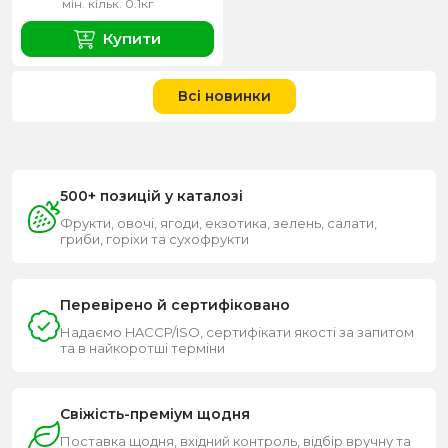
мін. кільк. 0.1кг
Купити
Всі новинки
500+ позицій у каталозі
Фрукти, овочі, ягоди, екзотика, зелень, салати,
гриби, горіхи та сухофрукти
Перевірено й сертифіковано
Надаємо HACCP/ISO, сертифікати якості за запитом
та в найкоротші терміни
Свіжість-преміум щодня
Поставка щодня, вхідний контроль, відбір вручну та