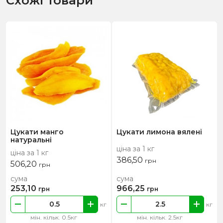
Схожі товари
Цукати манго
Цукати лимона вялені
натуральні
ціна за 1 кг
ціна за 1 кг
386,50
грн
506,20
грн
сума
сума
253,10
966,25
грн
грн
кг
кг
мін. кільк. 0.5кг
мін. кільк. 2.5кг