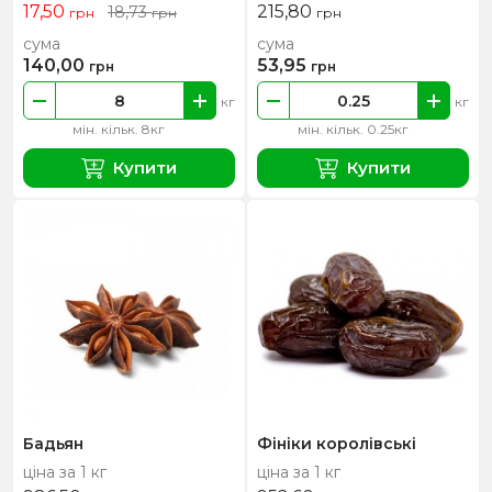
17,50
215,80
18,73
грн
грн
грн
сума
сума
140,00
53,95
грн
грн
кг
кг
мін. кільк. 8кг
мін. кільк. 0.25кг
Купити
Купити
Бадьян
Фініки королівські
ціна за 1 кг
ціна за 1 кг