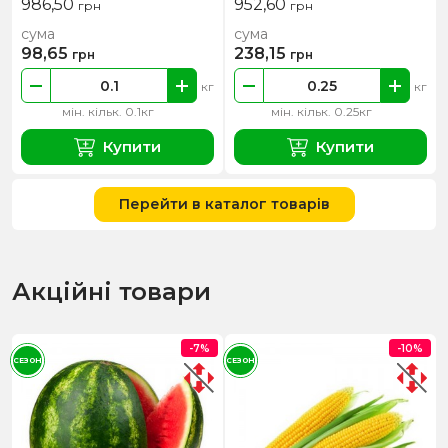
986,50
952,60
грн
грн
сума
сума
98,65
238,15
грн
грн
кг
кг
мін. кільк. 0.1кг
мін. кільк. 0.25кг
Купити
Купити
Перейти в каталог товарів
Акційні товари
-7%
-10%
СЕЗОН
СЕЗОН