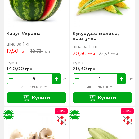
Кавун Україна
Кукурудза молода,
поштучно
ціна за 1 кг
ціна за 1 шт
17,50
18,73
грн
грн
20,30
22,33
грн
грн
сума
сума
140,00
20,30
грн
грн
кг
шт
мін. кільк. 8кг
мін. кільк. 1шт
Купити
Купити
-10%
-10%
СЕЗОН
СЕЗОН