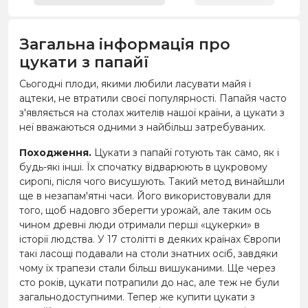
Загальна інформація про
цукати з папайї
Сьогодні плоди, якими любили ласувати майя і
ацтеки, не втратили своєї популярності. Папайя часто
з'являється на столах жителів нашої країни, а цукати з
неї вважаються одними з найбільш затребуваних.
Походження.
Цукати з папайї готують так само, як і
будь-які інші. Їх спочатку відварюють в цукровому
сиропі, після чого висушують. Такий метод винайшли
ще в незапам'ятні часи. Його використовували для
того, щоб надовго зберегти урожай, але таким ось
чином древні люди отримали перші «цукерки» в
історії людства. У 17 столітті в деяких країнах Європи
такі ласощі подавали на столи знатних осіб, завдяки
чому їх трапези стали більш вишуканими. Ще через
сто років, цукати потрапили до нас, але теж не були
загальнодоступними. Тепер же купити цукати з