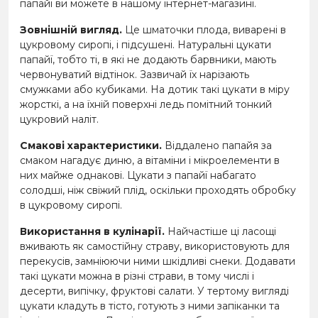
папайї ви можете в нашому інтернет-магазині.
Зовнішній вигляд.
Це шматочки плода, виварені в
цукровому сиропі, і підсушені. Натуральні цукати
папайї, тобто ті, в які не додають барвники, мають
червонуватий відтінок. Зазвичай їх нарізають
смужками або кубиками. На дотик такі цукати в міру
жорсткі, а на їхній поверхні ледь помітний тонкий
цукровий наліт.
Смакові характеристики.
Віддалено папайя за
смаком нагадує диню, а вітаміни і мікроелементи в
них майже однакові. Цукати з папайї набагато
солодші, ніж свіжий плід, оскільки проходять обробку
в цукровому сиропі.
Використання в кулінарії.
Найчастіше ці ласощі
вживають як самостійну страву, використовують для
перекусів, замніюючи ними шкідливі снеки. Додавати
такі цукати можна в різні страви, в тому числі і
десерти, випічку, фруктові салати. У тертому вигляді
цукати кладуть в тісто, готують з ними запіканки та