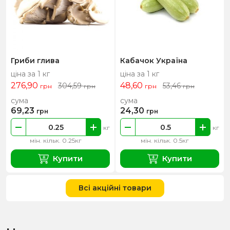
Гриби глива
Кабачок Україна
ціна за 1 кг
ціна за 1 кг
276,90
48,60
304,59
53,46
грн
грн
грн
грн
сума
сума
69,23
24,30
грн
грн
кг
кг
мін. кільк. 0.25кг
мін. кільк. 0.5кг
Купити
Купити
Всі акційні товари