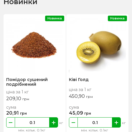
Новинки
Новинка
Новинка
Помідор сушений
Ківі Голд
подрібнений
ціна за 1 кг
ціна за 1 кг
450,90
грн
209,10
грн
сума
сума
20,91
45,09
грн
грн
кг
кг
мін. кільк. 0.1кг
мін. кільк. 0.1кг