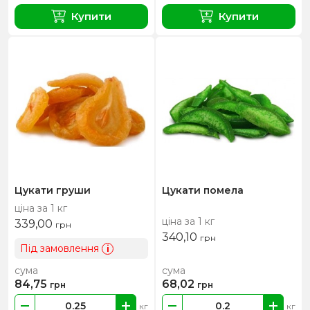
Купити
Купити
Цукати груши
Цукати помела
ціна за 1 кг
ціна за 1 кг
339,00
грн
340,10
грн
Під замовлення
i
сума
сума
84,75
68,02
грн
грн
кг
кг