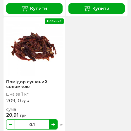
Купити
Купити
Новинка
Помідор сушений
соломкою
ціна за 1 кг
209,10
грн
сума
20,91
грн
кг