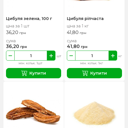
Цибуля зелена, 100 г
Цибуля ріпчаста
ціна за 1 шт
ціна за 1 кг
36,20
41,80
грн
грн
сума
сума
36,20
41,80
грн
грн
шт
кг
мін. кільк. 1шт
мін. кільк. 1кг
Купити
Купити