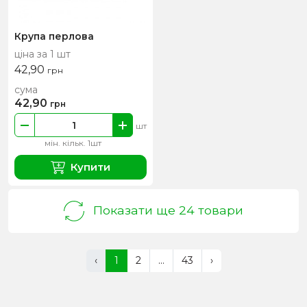
Крупа перлова
ціна за 1 шт
42,90
грн
сума
42,90
грн
шт
мін. кільк. 1шт
Купити
Показати ще 24 товари
‹
1
2
...
43
›