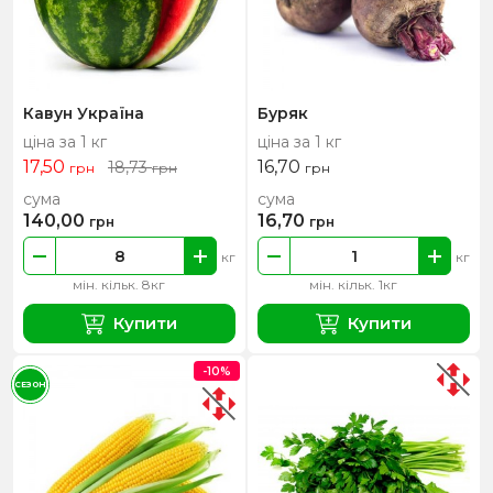
Кавун Україна
Буряк
ціна за 1 кг
ціна за 1 кг
17,50
16,70
18,73
грн
грн
грн
сума
сума
140,00
16,70
грн
грн
кг
кг
мін. кільк. 8кг
мін. кільк. 1кг
Купити
Купити
-10%
СЕЗОН