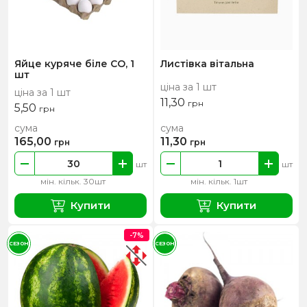
Яйце куряче біле СО, 1
Листівка вітальна
шт
ціна за 1 шт
ціна за 1 шт
11,30
грн
5,50
грн
сума
сума
165,00
11,30
грн
грн
шт
шт
мін. кільк. 30шт
мін. кільк. 1шт
Купити
Купити
-7%
СЕЗОН
СЕЗОН