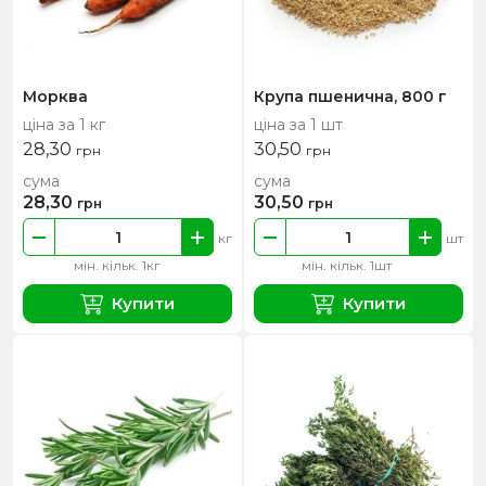
Морква
Крупа пшенична, 800 г
ціна за 1 кг
ціна за 1 шт
28,30
30,50
грн
грн
сума
сума
28,30
30,50
грн
грн
кг
шт
мін. кільк. 1кг
мін. кільк. 1шт
Купити
Купити