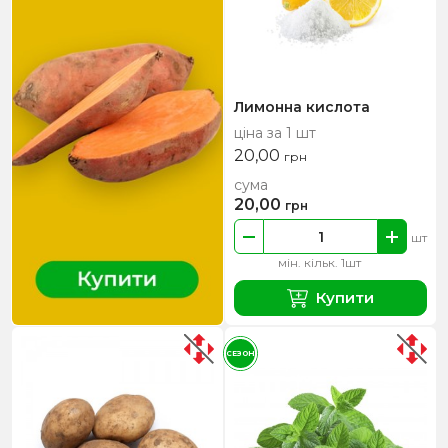
Лимонна кислота
ціна за 1 шт
20,00
грн
сума
20,00
грн
шт
мін. кільк. 1шт
Купити
СЕЗОН