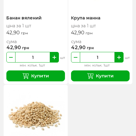
Банан вялений
Крупа манна
ціна за 1 шт
ціна за 1 шт
42,90
42,90
грн
грн
сума
сума
42,90
42,90
грн
грн
шт
шт
мін. кільк. 1шт
мін. кільк. 1шт
Купити
Купити