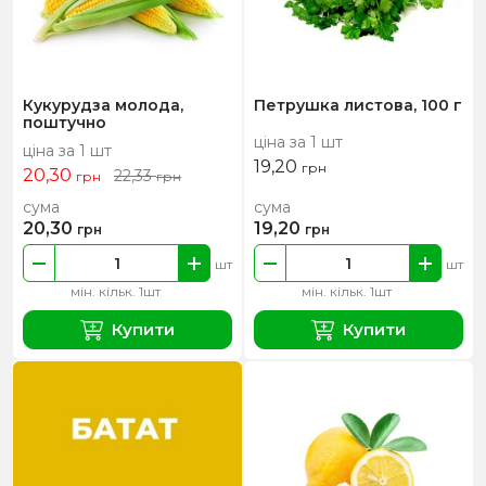
Кукурудза молода,
Петрушка листова, 100 г
поштучно
ціна за 1 шт
ціна за 1 шт
19,20
грн
20,30
22,33
грн
грн
сума
сума
20,30
19,20
грн
грн
шт
шт
мін. кільк. 1шт
мін. кільк. 1шт
Купити
Купити