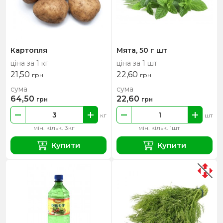
Картопля
Мята, 50 г шт
ціна за 1 кг
ціна за 1 шт
21,50
22,60
грн
грн
сума
сума
64,50
22,60
грн
грн
кг
шт
мін. кільк. 3кг
мін. кільк. 1шт
Купити
Купити