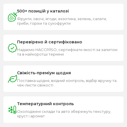
500+ позицій у каталозі
Фрукти, овочі, ягоди, екзотика, зелень, салати,
гриби, горіхи та сухофрукти
Перевірено й сертифіковано
Надаємо HACCP/ISO, сертифікати якості за запитом
та в найкоротші терміни
Свіжість-преміум щодня
Поставка щодня, вхідний контроль, відбір вручну та
чек-листи свіжості
Температурний контроль
Охолоджені склади та авто збережуть текстуру,
хруст і аромат