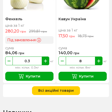
Фенхель
Кавун Україна
ціна за 1 кг
ціна за 1 кг
280,20
299,81
грн
грн
17,50
18,73
грн
грн
Під замовлення
i
сума
сума
84,06
140,00
грн
грн
кг
кг
мін. кільк. 0.3кг
мін. кільк. 8кг
Купити
Купити
Всі акційні товари