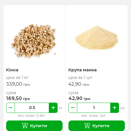
Кіноа
Крупа манна
ціна за 1 кг
ціна за 1 шт
339,00
42,90
грн
грн
сума
сума
169,50
42,90
грн
грн
кг
шт
мін. кільк. 0.5кг
мін. кільк. 1шт
Купити
Купити