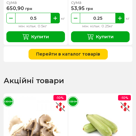
сума
сума
650,90
53,95
грн
грн
кг
кг
мін. кільк. 0.5кг
мін. кільк. 0.25кг
Купити
Купити
Перейти в каталог товарів
Акційні товари
-10%
-10%
СЕЗОН
СЕЗОН