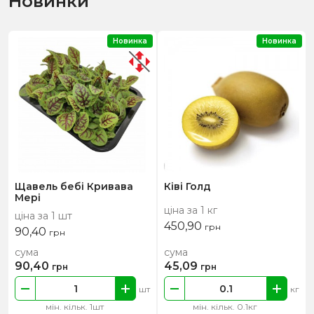
Новинки
Новинка
Новинка
Щавель бебі Кривава
Ківі Голд
Мері
ціна за 1 кг
ціна за 1 шт
450,90
грн
90,40
грн
сума
сума
90,40
45,09
грн
грн
шт
кг
мін. кільк. 1шт
мін. кільк. 0.1кг