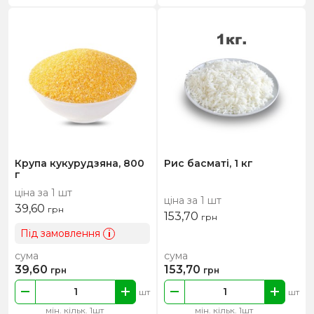
Крупа кукурудзяна, 800
Рис басматі, 1 кг
г
ціна за 1 шт
ціна за 1 шт
39,60
грн
153,70
грн
Під замовлення
i
сума
сума
39,60
153,70
грн
грн
шт
шт
мін. кільк. 1шт
мін. кільк. 1шт