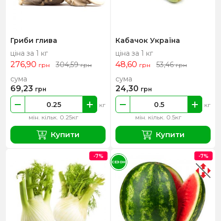
Гриби глива
Кабачок Україна
ціна за 1 кг
ціна за 1 кг
276,90
48,60
304,59
53,46
грн
грн
грн
грн
сума
сума
69,23
24,30
грн
грн
кг
кг
мін. кільк. 0.25кг
мін. кільк. 0.5кг
Купити
Купити
-7%
-7%
СЕЗОН