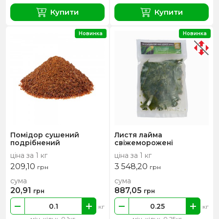
Купити
Купити
Новинка
Новинка
Помідор сушений
Листя лайма
подрібнений
свіжеморожені
ціна за 1 кг
ціна за 1 кг
209,10
3 548,20
грн
грн
сума
сума
20,91
887,05
грн
грн
кг
кг
мін. кільк. 0.1кг
мін. кільк. 0.25кг