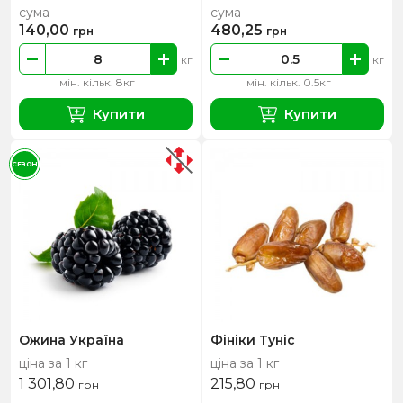
сума
сума
140,00
480,25
грн
грн
кг
кг
мін. кільк. 8кг
мін. кільк. 0.5кг
Купити
Купити
СЕЗОН
Ожина Україна
Фініки Туніс
ціна за 1 кг
ціна за 1 кг
1 301,80
215,80
грн
грн