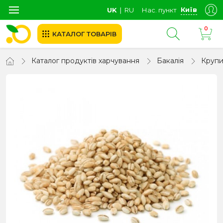
Київ
UK
∣
RU
Нас. пункт
0
КАТАЛОГ ТОВАРІВ
Каталог продуктів харчування
Бакалія
Круп