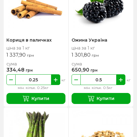
Кориця в паличках
Ожина Україна
ціна за 1 кг
ціна за 1 кг
1 337,90
1 301,80
грн
грн
сума
сума
334,48
650,90
грн
грн
кг
кг
мін. кільк. 0.25кг
мін. кільк. 0.5кг
Купити
Купити