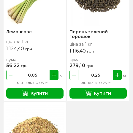
Лемонграс
Перець зелений
горошок
ціна за 1 кг
ціна за 1 кг
1 124,40
грн
1 116,40
грн
сума
сума
56,22
279,10
грн
грн
кг
кг
мін. кільк. 0.05кг
мін. кільк. 0.25кг
Купити
Купити