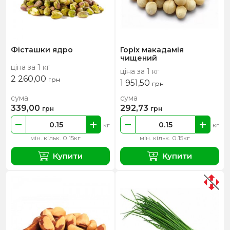
Фісташки ядро
Горіх макадамія
чищений
ціна за 1 кг
ціна за 1 кг
2 260,00
грн
1 951,50
грн
сума
сума
339,00
292,73
грн
грн
кг
кг
мін. кільк. 0.15кг
мін. кільк. 0.15кг
Купити
Купити