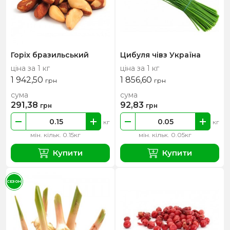
Горіх бразильський
Цибуля чівз Україна
ціна за 1 кг
ціна за 1 кг
1 942,50
1 856,60
грн
грн
сума
сума
291,38
92,83
грн
грн
кг
кг
мін. кільк. 0.15кг
мін. кільк. 0.05кг
Купити
Купити
СЕЗОН