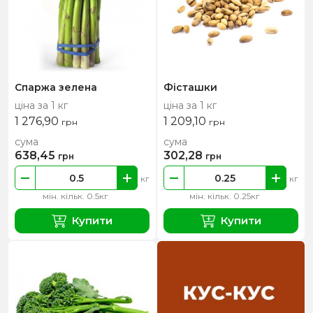
Спаржа зелена
Фісташки
ціна за 1 кг
ціна за 1 кг
1 276,90
1 209,10
грн
грн
сума
сума
638,45
302,28
грн
грн
кг
кг
мін. кільк. 0.5кг
мін. кільк. 0.25кг
Купити
Купити