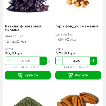
Базилік фіолетовий
Горіх фундук смажений
Україна
ціна за 1 кг
ціна за 1 кг
1 519,90
грн
1 525,50
грн
сума
сума
76,28
379,98
грн
грн
кг
кг
мін. кільк. 0.05кг
мін. кільк. 0.25кг
Купити
Купити