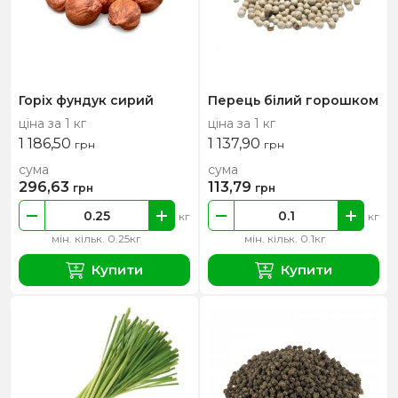
Горіх фундук сирий
Перець білий горошком
ціна за 1 кг
ціна за 1 кг
1 186,50
1 137,90
грн
грн
сума
сума
296,63
113,79
грн
грн
кг
кг
мін. кільк. 0.25кг
мін. кільк. 0.1кг
Купити
Купити