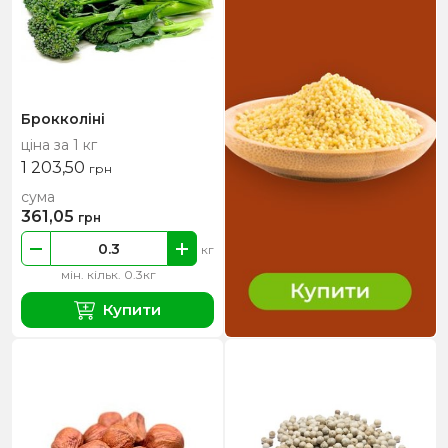
Брокколіні
ціна за 1 кг
1 203,50
грн
сума
361,05
грн
кг
мін. кільк. 0.3кг
Купити