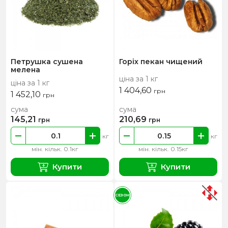
Петрушка сушена
Горіх пекан чищений
мелена
ціна за 1 кг
ціна за 1 кг
1 404,60
грн
1 452,10
грн
сума
сума
145,21
210,69
грн
грн
кг
кг
мін. кільк. 0.1кг
мін. кільк. 0.15кг
Купити
Купити
СЕЗОН