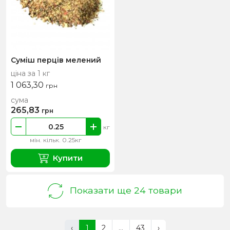
Суміш перців мелений
ціна за 1 кг
1 063,30
грн
сума
265,83
грн
кг
мін. кільк. 0.25кг
Купити
Показати ще 24 товари
‹
1
2
...
43
›