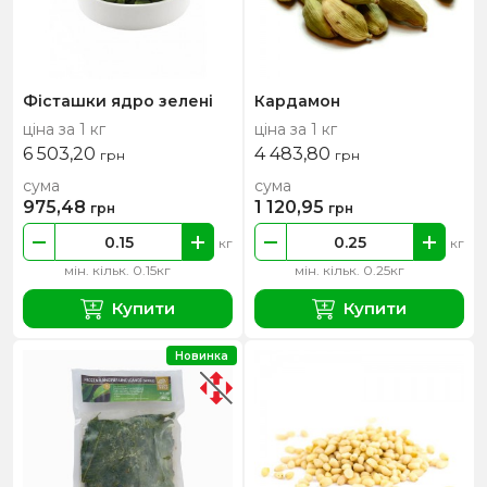
Фісташки ядро зелені
Кардамон
ціна за 1 кг
ціна за 1 кг
6 503,20
4 483,80
грн
грн
сума
сума
975,48
1 120,95
грн
грн
кг
кг
мін. кільк. 0.15кг
мін. кільк. 0.25кг
Купити
Купити
Новинка