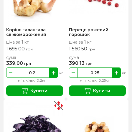
Корінь галангала
Перець рожевий
свіжоморожений
горошок
ціна за 1 кг
ціна за 1 кг
1 695,00
1 560,50
грн
грн
сума
сума
339,00
390,13
грн
грн
кг
кг
мін. кільк. 0.2кг
мін. кільк. 0.25кг
Купити
Купити