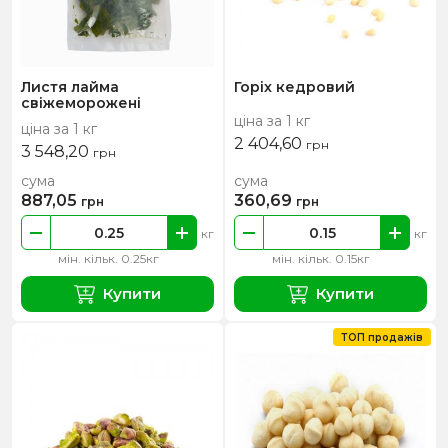
Листя лайма
Горіх кедровий
свіжеморожені
ціна за 1 кг
ціна за 1 кг
2 404,60
грн
3 548,20
грн
сума
сума
887,05
360,69
грн
грн
кг
кг
мін. кільк. 0.25кг
мін. кільк. 0.15кг
Купити
Купити
ТОП продажів