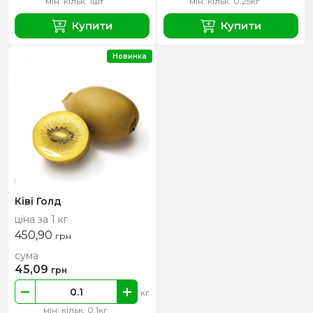
мін. кільк. 1шт
мін. кільк. 0.25кг
Купити
Купити
Новинка
Ківі Голд
ціна за 1 кг
450,90
грн
сума
45,09
грн
кг
мін. кільк. 0.1кг