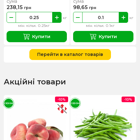
сума
сума
238,15
98,65
грн
грн
кг
кг
мін. кільк. 0.25кг
мін. кільк. 0.1кг
Купити
Купити
Перейти в каталог товарів
Акційні товари
-10%
-10%
СЕЗОН
СЕЗОН