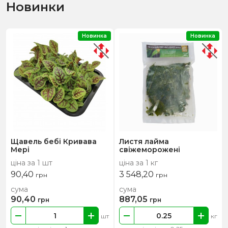
Новинки
Новинка
Новинка
Щавель бебі Кривава
Листя лайма
Мері
свіжеморожені
ціна за 1 шт
ціна за 1 кг
90,40
3 548,20
грн
грн
сума
сума
90,40
887,05
грн
грн
шт
кг