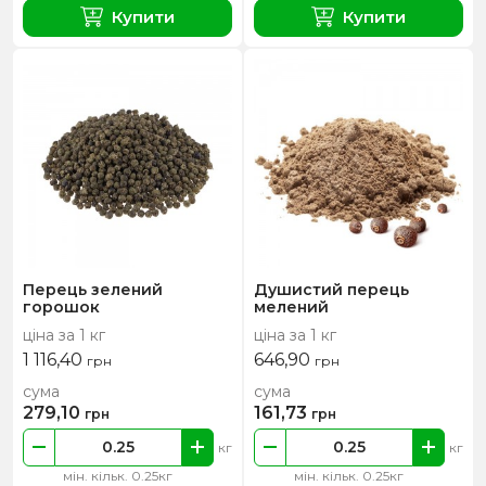
Купити
Купити
Перець зелений
Душистий перець
горошок
мелений
ціна за 1 кг
ціна за 1 кг
1 116,40
646,90
грн
грн
сума
сума
279,10
161,73
грн
грн
кг
кг
мін. кільк. 0.25кг
мін. кільк. 0.25кг