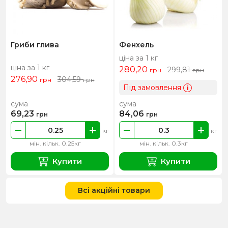
Гриби глива
Фенхель
ціна за 1 кг
ціна за 1 кг
280,20
299,81
грн
грн
276,90
304,59
грн
грн
Під замовлення
i
сума
сума
69,23
84,06
грн
грн
кг
кг
мін. кільк. 0.25кг
мін. кільк. 0.3кг
Купити
Купити
Всі акційні товари