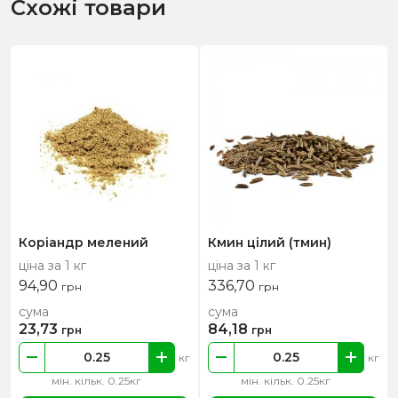
Схожі товари
Коріандр мелений
Кмин цілий (тмин)
ціна за 1 кг
ціна за 1 кг
94,90
336,70
грн
грн
сума
сума
23,73
84,18
грн
грн
кг
кг
мін. кільк. 0.25кг
мін. кільк. 0.25кг