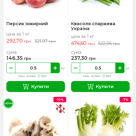
Персик інжирний
Квасоля спаржева
Україна
ціна за 1 кг
ціна за 1 кг
292,70
321,97
грн
грн
474,60
522,06
грн
грн
сума
сума
146,35
237,30
грн
грн
кг
кг
мін. кільк. 0.5кг
мін. кільк. 0.5кг
Купити
Купити
-10%
-7%
СЕЗОН