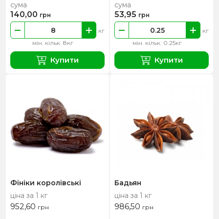
сума
сума
140,00
53,95
грн
грн
кг
кг
мін. кільк. 8кг
мін. кільк. 0.25кг
Купити
Купити
Фініки королівські
Бадьян
ціна за 1 кг
ціна за 1 кг
952,60
986,50
грн
грн