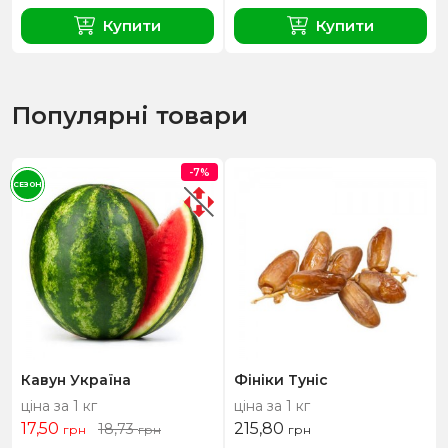
Купити
Купити
Популярні товари
-7%
СЕЗОН
Кавун Україна
Фініки Туніс
ціна за 1 кг
ціна за 1 кг
17,50
215,80
18,73
грн
грн
грн