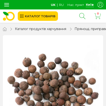
Київ
UK
∣
RU
Нас. пункт
0
КАТАЛОГ ТОВАРІВ
Каталог продуктів харчування
Прянощі, приправ