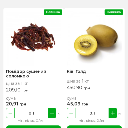
Новинка
Новинка
Помідор сушений
Ківі Голд
соломкою
ціна за 1 кг
ціна за 1 кг
450,90
грн
209,10
грн
сума
сума
20,91
45,09
грн
грн
кг
кг
мін. кільк. 0.1кг
мін. кільк. 0.1кг