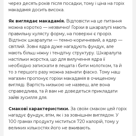
через десять років після посадки, тому і ціна на горіх
макадамія досить висока.
Як виглядає макадамія.
Відповісти на це питання
можна коротко — незвично! Горіхи в шкаралупі мають
правильну кулясту форму, на поверхні є проріз.
Відтінок шкаралупи — темно-коричневий, а ядер —
світлий. Зовні ядра дуже нагадують фундук, але
мають більш ніжну і тендітну структуру. Шкаралупа
настільки жорстка, що для вилучення ядра її
необхідно затискати в лещата і бити молотком, та й
то з першого разу можна зазнати фіаско. Тому наш
магазин пропонує горіхи макадамія в очищеному
вигляді. Вартість низькою не назвеш, але вона
справедлива, та й вам не доведеться прикладати
зайві зусилля для.
Смакові характеристики.
За своїм смаком цей горіх
нагадує фундук, втім, як і за зовнішнім виглядом. У
100 грамах продукту міститься 720 калорій, тому у
великих кількостях його не вживають.