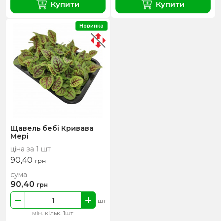
Купити
Купити
Новинка
Щавель бебі Кривава
Мері
ціна за 1 шт
90,40
грн
сума
90,40
грн
шт
мін. кільк. 1шт