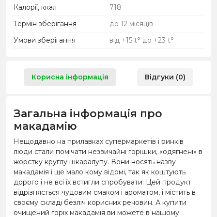
Калорії, ккал
718
Термін зберігання
до 12 місяців
Умови зберігання
від +15 t° до +23 t°
Корисна інформація
Відгуки (0)
Загальна інформація про
макадамію
Нещодавно на прилавках супермаркетів і ринків
люди стали помічати незвичайні горішки, «одягнені» в
жорстку круглу шкаралупу. Вони носять назву
макадамія і ще мало кому відомі, так як коштують
дорого і не всі їх встигли спробувати. Цей продукт
відрізняється чудовим смаком і ароматом, і містить в
своєму складі безліч корисних речовин. А купити
очищений горіх макадамія ви можете в нашому