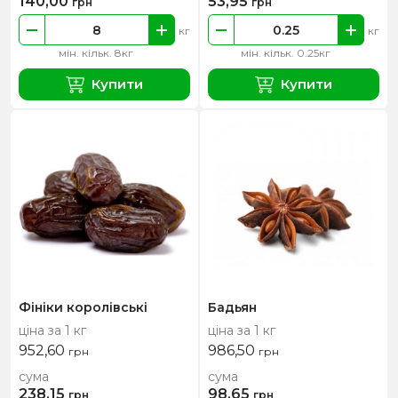
140,00
53,95
грн
грн
кг
кг
мін. кільк. 8кг
мін. кільк. 0.25кг
Купити
Купити
Фініки королівські
Бадьян
ціна за 1 кг
ціна за 1 кг
952,60
986,50
грн
грн
сума
сума
238,15
98,65
грн
грн