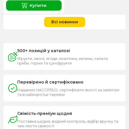
Купити
Всі новинки
500+ позицій у каталозі
Фрукти, овочі, ягоди, екзотика, зелень, салати,
гриби, горіхи та сухофрукти
Перевірено й сертифіковано
Надаємо HACCP/ISO, сертифікати якості за запитом
та в найкоротші терміни
Свіжість-преміум щодня
Поставка щодня, вхідний контроль, відбір вручну та
чек-листи свіжості