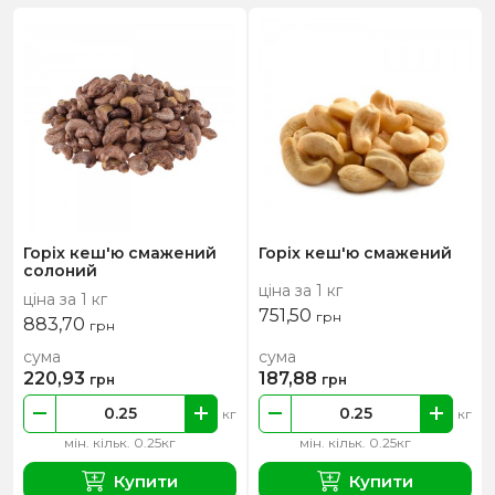
Горіх кеш'ю смажений
Горіх кеш'ю смажений
солоний
ціна за 1 кг
ціна за 1 кг
751,50
грн
883,70
грн
сума
сума
220,93
187,88
грн
грн
кг
кг
мін. кільк. 0.25кг
мін. кільк. 0.25кг
Купити
Купити