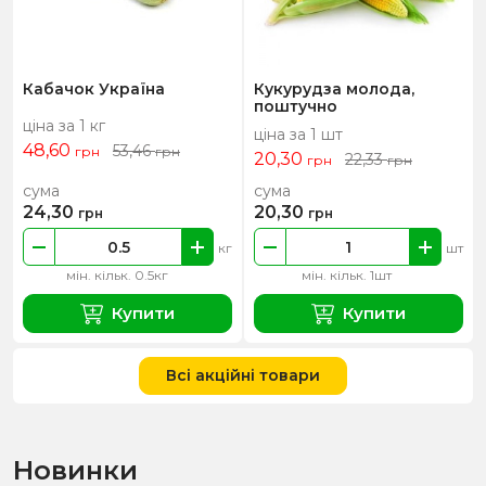
Кабачок Україна
Кукурудза молода,
поштучно
ціна за 1 кг
ціна за 1 шт
48,60
53,46
грн
грн
20,30
22,33
грн
грн
сума
сума
24,30
20,30
грн
грн
кг
шт
мін. кільк. 0.5кг
мін. кільк. 1шт
Купити
Купити
Всі акційні товари
Новинки