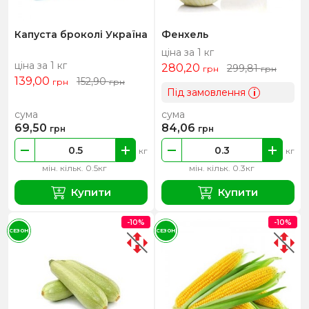
Капуста броколі Україна
Фенхель
ціна за 1 кг
ціна за 1 кг
280,20
299,81
грн
грн
139,00
152,90
грн
грн
Під замовлення
i
сума
сума
69,50
84,06
грн
грн
кг
кг
мін. кільк. 0.5кг
мін. кільк. 0.3кг
Купити
Купити
-10%
-10%
СЕЗОН
СЕЗОН