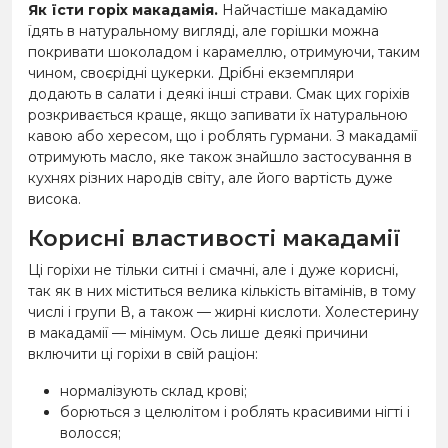
Як їсти горіх макадамія.
Найчастіше макадамію
їдять в натуральному вигляді, але горішки можна
покривати шоколадом і карамеллю, отримуючи, таким
чином, своєрідні цукерки. Дрібні екземпляри
додають в салати і деякі інші страви. Смак цих горіхів
розкривається краще, якщо запивати їх натуральною
кавою або хересом, що і роблять гурмани. З макадамії
отримують масло, яке також знайшло застосування в
кухнях різних народів світу, але його вартість дуже
висока.
Корисні властивості макадамії
Ці горіхи не тільки ситні і смачні, але і дуже корисні,
так як в них міститься велика кількість вітамінів, в тому
числі і групи В, а також — жирні кислоти. Холестерину
в макадамії — мінімум. Ось лише деякі причини
включити ці горіхи в свій раціон:
нормалізують склад крові;
борються з целюлітом і роблять красивими нігті і
волосся;