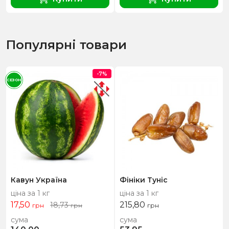
Популярні товари
-7%
СЕЗОН
Кавун Україна
Фініки Туніс
ціна за 1 кг
ціна за 1 кг
17,50
215,80
18,73
грн
грн
грн
сума
сума