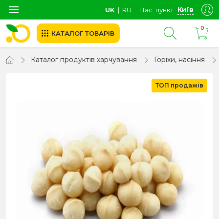
Київ
UK
∣
RU
Нас. пункт
0
КАТАЛОГ ТОВАРІВ
Каталог продуктів харчування
Горіхи, насіння
ТОП продажів