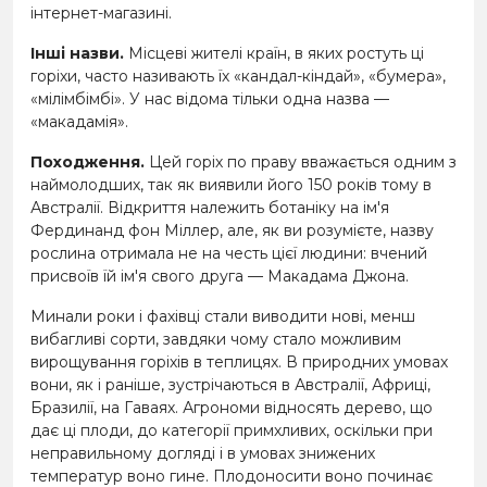
інтернет-магазині.
Інші назви.
Місцеві жителі країн, в яких ростуть ці
горіхи, часто називають їх «кандал-кіндай», «бумера»,
«мілімбімбі». У нас відома тільки одна назва —
«макадамія».
Походження.
Цей горіх по праву вважається одним з
наймолодших, так як виявили його 150 років тому в
Австралії. Відкриття належить ботаніку на ім'я
Фердинанд фон Міллер, але, як ви розумієте, назву
рослина отримала не на честь цієї людини: вчений
присвоїв їй ім'я свого друга — Макадама Джона.
Минали роки і фахівці стали виводити нові, менш
вибагливі сорти, завдяки чому стало можливим
вирощування горіхів в теплицях. В природних умовах
вони, як і раніше, зустрічаються в Австралії, Африці,
Бразилії, на Гаваях. Агрономи відносять дерево, що
дає ці плоди, до категорії примхливих, оскільки при
неправильному догляді і в умовах знижених
температур воно гине. Плодоносити воно починає