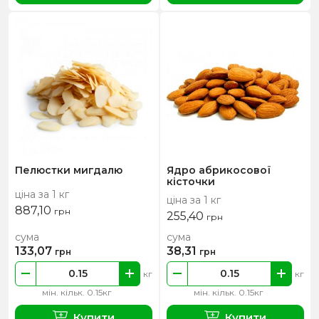
Пелюстки мигдалю
Ядро абрикосової
кісточки
ціна за 1 кг
ціна за 1 кг
887,10
грн
255,40
грн
сума
сума
133,07
38,31
грн
грн
кг
кг
мін. кільк. 0.15кг
мін. кільк. 0.15кг
Купити
Купити