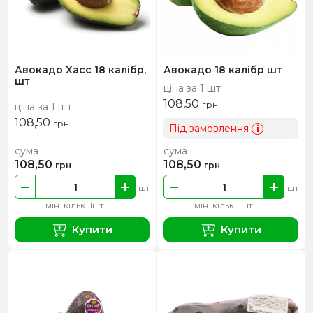
Авокадо Хасс 18 калібр,
Авокадо 18 калібр шт
шт
ціна за 1 шт
108,50
грн
ціна за 1 шт
108,50
грн
Під замовлення
i
сума
сума
108,50
108,50
грн
грн
шт
шт
мін. кільк. 1шт
мін. кільк. 1шт
Купити
Купити