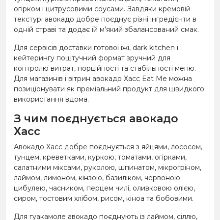
огірком і цитрусовими соусами. Завдяки кремовій
текстурі авокадо добре поєднує різні інгредієнти в
одній страві та додає їй м’який збалансований смак.
Для сервісів доставки готової їжі, dark kitchen і
кейтерингу поштучний формат зручний для
контролю витрат, порційності та стабільності меню.
Для магазинів і вітрин авокадо Хасс Eat Me можна
позиціонувати як преміальний продукт для швидкого
використання вдома.
З чим поєднується авокадо
Хасс
Авокадо Хасс добре поєднується з яйцями, лососем,
тунцем, креветками, куркою, томатами, огірками,
салатними міксами, руколою, шпинатом, мікрогріном,
лаймом, лимоном, кінзою, базиліком, червоною
цибулею, часником, перцем чилі, оливковою олією,
сиром, тостовим хлібом, рисом, кіноа та бобовими.
Для гуакамоле авокадо поєднують із лаймом, сіллю,