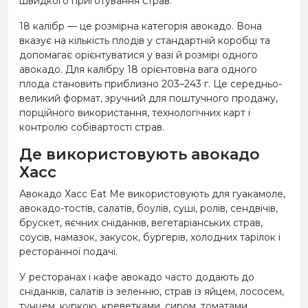
швидкого приготування страв.
18 калібр — це розмірна категорія авокадо. Вона
вказує на кількість плодів у стандартній коробці та
допомагає орієнтуватися у вазі й розмірі одного
авокадо. Для калібру 18 орієнтовна вага одного
плода становить приблизно 203–243 г. Це середньо-
великий формат, зручний для поштучного продажу,
порційного використання, технологічних карт і
контролю собівартості страв.
Де використовують авокадо
Хасс
Авокадо Хасс Eat Me використовують для гуакамоле,
авокадо-тостів, салатів, боулів, суші, ролів, сендвічів,
брускет, яєчних сніданків, вегетаріанських страв,
соусів, намазок, закусок, бургерів, холодних тарілок і
ресторанної подачі.
У ресторанах і кафе авокадо часто додають до
сніданків, салатів із зеленню, страв із яйцем, лососем,
тунцем, куркою, креветками, сиром, томатами,