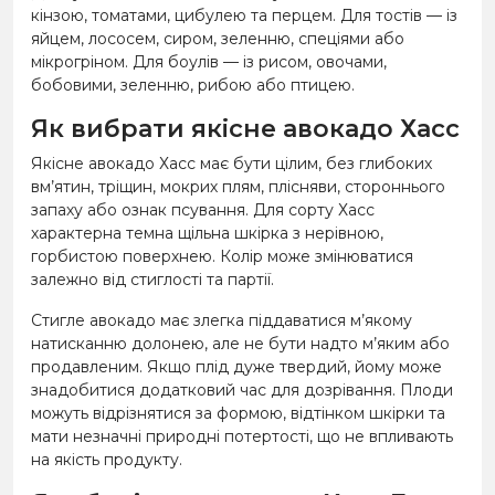
кінзою, томатами, цибулею та перцем. Для тостів — із
яйцем, лососем, сиром, зеленню, спеціями або
мікрогріном. Для боулів — із рисом, овочами,
бобовими, зеленню, рибою або птицею.
Як вибрати якісне авокадо Хасс
Якісне авокадо Хасс має бути цілим, без глибоких
вм’ятин, тріщин, мокрих плям, плісняви, стороннього
запаху або ознак псування. Для сорту Хасс
характерна темна щільна шкірка з нерівною,
горбистою поверхнею. Колір може змінюватися
залежно від стиглості та партії.
Стигле авокадо має злегка піддаватися м’якому
натисканню долонею, але не бути надто м’яким або
продавленим. Якщо плід дуже твердий, йому може
знадобитися додатковий час для дозрівання. Плоди
можуть відрізнятися за формою, відтінком шкірки та
мати незначні природні потертості, що не впливають
на якість продукту.