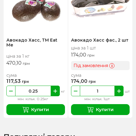
Авокадо Хасс, ТМ Eat
Авокадо Хасс фас., 2 шт
Me
ціна за 1 шт
174,00
грн
ціна за 1 кг
470,10
грн
Під замовлення
i
сума
сума
117,53
174,00
грн
грн
кг
шт
мін. кільк. 0.25кг
мін. кільк. 1шт
Купити
Купити