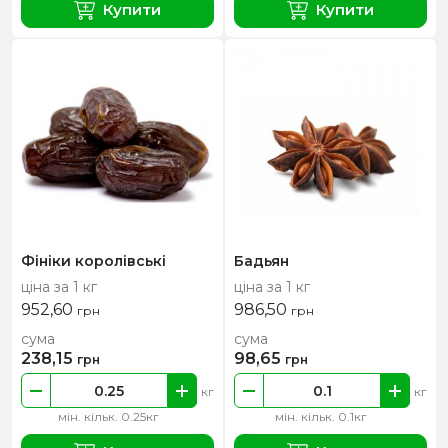
Купити
Купити
Фініки королівські
Бадьян
ціна за 1 кг
ціна за 1 кг
952,60
986,50
грн
грн
сума
сума
238,15
98,65
грн
грн
кг
кг
мін. кільк. 0.25кг
мін. кільк. 0.1кг