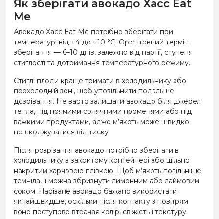
Як зберігати авокадо Хасс Eat
Me
Авокадо Хасс Eat Me потрібно зберігати при
температурі від +4 до +10 °C. Орієнтовний термін
зберігання — 6–10 днів, залежно від партії, ступеня
стиглості та дотримання температурного режиму.
Стиглі плоди краще тримати в холодильнику або
прохолодній зоні, щоб уповільнити подальше
дозрівання. Не варто залишати авокадо біля джерел
тепла, під прямими сонячними променями або під
важкими продуктами, адже м’якоть може швидко
пошкоджуватися від тиску.
Після розрізання авокадо потрібно зберігати в
холодильнику в закритому контейнері або щільно
накритим харчовою плівкою. Щоб м’якоть повільніше
темніла, її можна збризнути лимонним або лаймовим
соком. Нарізане авокадо бажано використати
якнайшвидше, оскільки після контакту з повітрям
воно поступово втрачає колір, свіжість і текстуру.