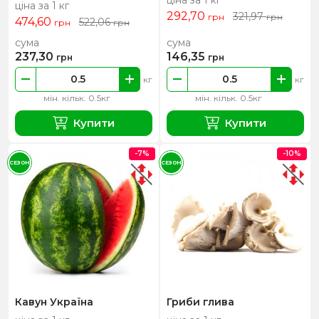
ціна за 1 кг
292,70
321,97
грн
грн
474,60
522,06
грн
грн
сума
сума
237,30
146,35
грн
грн
кг
кг
мін. кільк. 0.5кг
мін. кільк. 0.5кг
Купити
Купити
-7%
-10%
СЕЗОН
СЕЗОН
Кавун Україна
Гриби глива