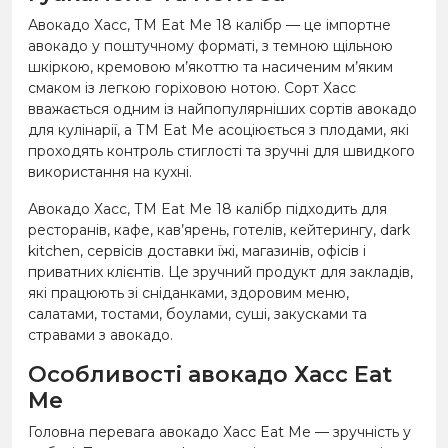
Авокадо Хасс, ТМ Eat Me 18 калібр — це імпортне
авокадо у поштучному форматі, з темною щільною
шкіркою, кремовою м’якоттю та насиченим м’яким
смаком із легкою горіховою нотою. Сорт Хасс
вважається одним із найпопулярніших сортів авокадо
для кулінарії, а ТМ Eat Me асоціюється з плодами, які
проходять контроль стиглості та зручні для швидкого
використання на кухні.
Авокадо Хасс, ТМ Eat Me 18 калібр підходить для
ресторанів, кафе, кав’ярень, готелів, кейтерингу, dark
kitchen, сервісів доставки їжі, магазинів, офісів і
приватних клієнтів. Це зручний продукт для закладів,
які працюють зі сніданками, здоровим меню,
салатами, тостами, боулами, суші, закусками та
стравами з авокадо.
Особливості авокадо Хасс Eat
Me
Головна перевага авокадо Хасс Eat Me — зручність у