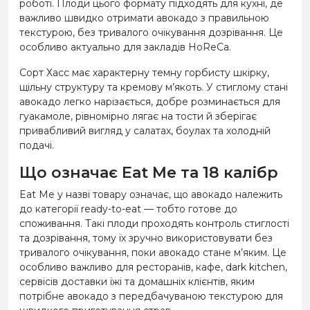
роботі. Плоди цього формату підходять для кухні, де
важливо швидко отримати авокадо з правильною
текстурою, без тривалого очікування дозрівання. Це
особливо актуально для закладів HoReCa.
Сорт Хасс має характерну темну горбисту шкірку,
щільну структуру та кремову м’якоть. У стиглому стані
авокадо легко нарізається, добре розминається для
гуакамоле, рівномірно лягає на тости й зберігає
привабливий вигляд у салатах, боулах та холодній
подачі.
Що означає Eat Me та 18 калібр
Eat Me у назві товару означає, що авокадо належить
до категорії ready-to-eat — тобто готове до
споживання. Такі плоди проходять контроль стиглості
та дозрівання, тому їх зручно використовувати без
тривалого очікування, поки авокадо стане м’яким. Це
особливо важливо для ресторанів, кафе, dark kitchen,
сервісів доставки їжі та домашніх клієнтів, яким
потрібне авокадо з передбачуваною текстурою для