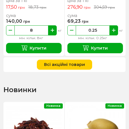
ціна за 1 кг
ціна за 1 кг
17,50
276,90
18,73
304,59
грн
грн
грн
грн
сума
сума
140,00
69,23
грн
грн
кг
кг
мін. кільк. 8кг
мін. кільк. 0.25кг
Купити
Купити
Всі акційні товари
Новинки
Новинка
Новинка