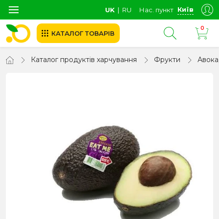
Київ
UK
∣
RU
Нас. пункт
0
КАТАЛОГ ТОВАРІВ
Каталог продуктів харчування
Фрукти
Авок