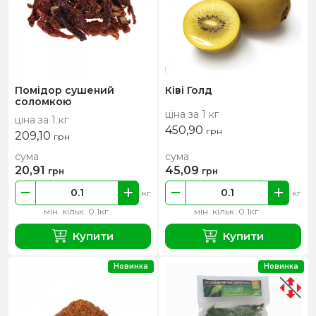
Помідор сушений
Ківі Голд
соломкою
ціна за 1 кг
ціна за 1 кг
450,90
грн
209,10
грн
сума
сума
20,91
45,09
грн
грн
кг
кг
мін. кільк. 0.1кг
мін. кільк. 0.1кг
Купити
Купити
Новинка
Новинка