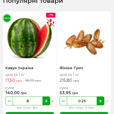
Популярні товари
-7%
СЕЗОН
Кавун Україна
Фініки Туніс
ціна за 1 кг
ціна за 1 кг
17,50
215,80
18,73
грн
грн
грн
сума
сума
140,00
53,95
грн
грн
кг
кг
мін. кільк. 8кг
мін. кільк. 0.25кг