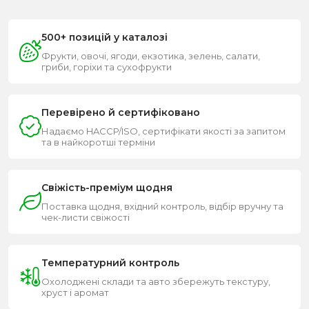
500+ позицій у каталозі
Фрукти, овочі, ягоди, екзотика, зелень, салати,
гриби, горіхи та сухофрукти
Перевірено й сертифіковано
Надаємо HACCP/ISO, сертифікати якості за запитом
та в найкоротші терміни
Свіжість-преміум щодня
Поставка щодня, вхідний контроль, відбір вручну та
чек-листи свіжості
Температурний контроль
Охолоджені склади та авто збережуть текстуру,
хруст і аромат