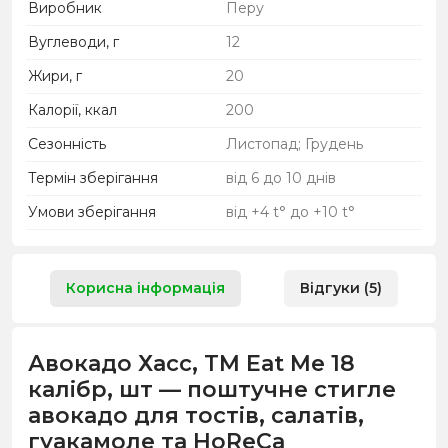
Виробник
Перу
Вуглеводи, г
12
Жири, г
20
Калорії, ккал
200
Сезонність
Листопад; Грудень
Термін зберігання
від 6 до 10 днів
Умови зберігання
від +4 t° до +10 t°
Корисна інформація
Відгуки (5)
Авокадо Хасс, ТМ Eat Me 18
калібр, шт — поштучне стигле
авокадо для тостів, салатів,
гуакамоле та HoReCa