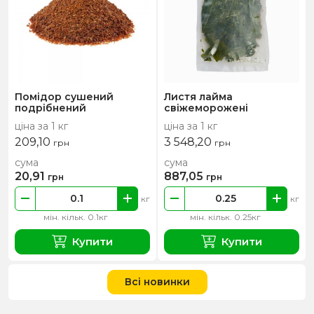
Помідор сушений
Листя лайма
подрібнений
свіжеморожені
ціна за 1 кг
ціна за 1 кг
209,10
3 548,20
грн
грн
сума
сума
20,91
887,05
грн
грн
кг
кг
мін. кільк. 0.1кг
мін. кільк. 0.25кг
Купити
Купити
Всі новинки