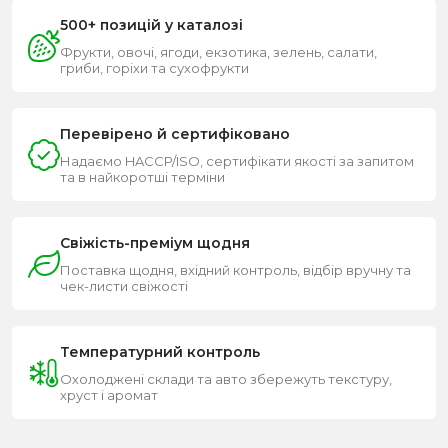
500+ позицій у каталозі
Фрукти, овочі, ягоди, екзотика, зелень, салати,
гриби, горіхи та сухофрукти
Перевірено й сертифіковано
Надаємо HACCP/ISO, сертифікати якості за запитом
та в найкоротші терміни
Свіжість-преміум щодня
Поставка щодня, вхідний контроль, відбір вручну та
чек-листи свіжості
Температурний контроль
Охолоджені склади та авто збережуть текстуру,
хруст і аромат