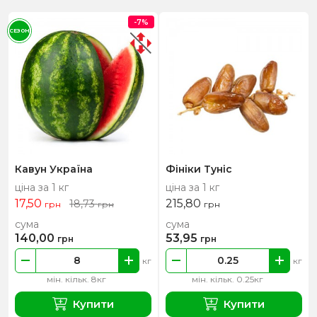
-7%
СЕЗОН
Кавун Україна
Фініки Туніс
ціна за 1 кг
ціна за 1 кг
17,50
215,80
18,73
грн
грн
грн
сума
сума
140,00
53,95
грн
грн
кг
кг
мін. кільк. 8кг
мін. кільк. 0.25кг
Купити
Купити