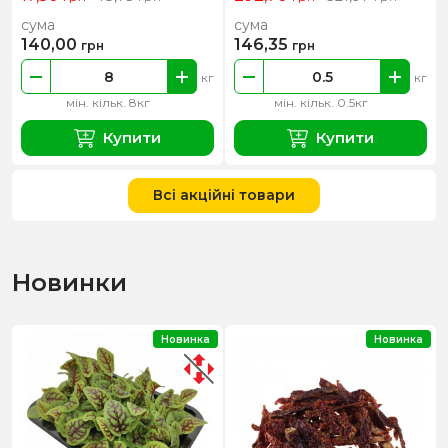
сума
сума
140,00
146,35
грн
грн
кг
кг
мін. кільк. 8кг
мін. кільк. 0.5кг
Купити
Купити
Всі акційні товари
Новинки
Новинка
Новинка