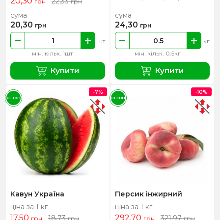
20,30
22,33
грн
грн
сума
сума
20,30
24,30
грн
грн
шт
кг
мін. кільк. 1шт
мін. кільк. 0.5кг
Купити
Купити
-7%
-10%
СЕЗОН
СЕЗОН
Кавун Україна
Персик інжирний
ціна за 1 кг
ціна за 1 кг
17,50
292,70
18,73
321,97
грн
грн
грн
грн