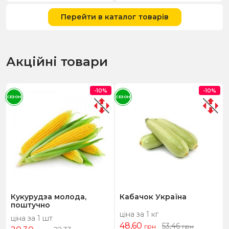
Перейти в каталог товарів
Акційні товари
-10%
-10%
СЕЗОН
СЕЗОН
Кукурудза молода,
Кабачок Україна
поштучно
ціна за 1 кг
ціна за 1 шт
48,60
53,46
грн
грн