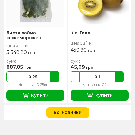
Листя лайма
Ківі Голд
свіжеморожені
ціна за 1 кг
ціна за 1 кг
450,90
грн
3 548,20
грн
сума
сума
887,05
45,09
грн
грн
кг
кг
мін. кільк. 0.25кг
мін. кільк. 0.1кг
Купити
Купити
Всі новинки