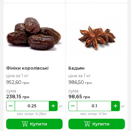
Фініки королівські
Бадьян
ціна за 1 кг
ціна за 1 кг
952,60
986,50
грн
грн
сума
сума
238,15
98,65
грн
грн
кг
кг
мін. кільк. 0.25кг
мін. кільк. 0.1кг
Купити
Купити