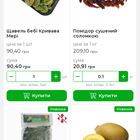
Щавель бебі Кривава
Помідор сушений
Мері
соломкою
ціна за 1 шт
ціна за 1 кг
90,40
209,10
грн
грн
сума
сума
90,40
20,91
грн
грн
шт
кг
мін. кільк. 1шт
мін. кільк. 0.1кг
Купити
Купити
Новинка
Новинка