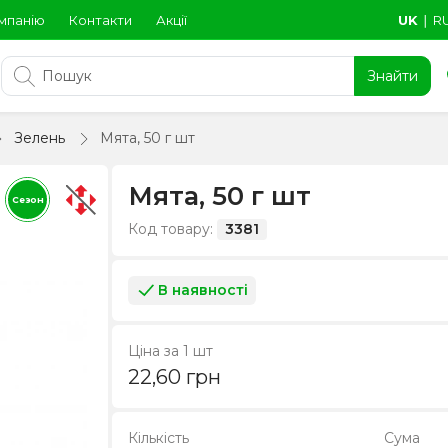
мпанію
Контакти
Акції
UK
∣
R
Знайти
Зелень
Мята, 50 г шт
Мята, 50 г шт
Сезон
Код товару:
3381
В наявності
Ціна за 1 шт
22,60
грн
Кількість
Сума