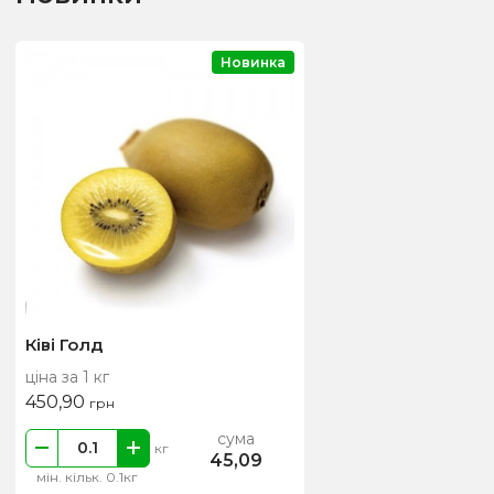
Новинка
Ківі Голд
ціна за 1 кг
450,90
грн
сума
кг
45,09
мін. кільк. 0.1кг