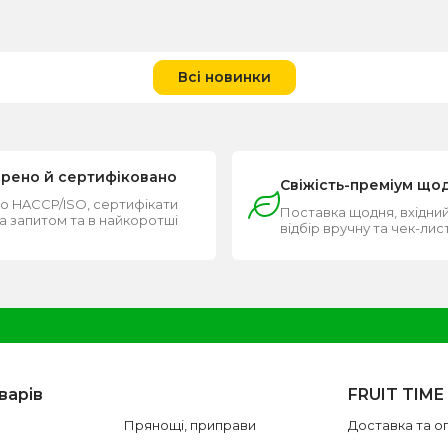
Всі новинки
ірено й сертифіковано
Свіжість-преміум що
о HACCP/ISO, сертифікати
Поставка щодня, вхідний
за запитом та в найкоротші
відбір вручну та чек-лис
и
варів
FRUIT TIME
Прянощі, приправи
Доставка та о