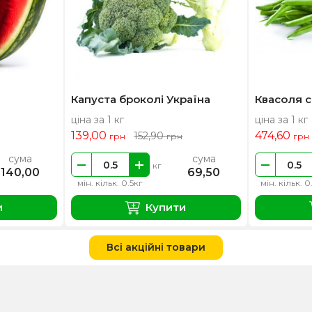
Капуста броколі Україна
Квасоля с
ціна за 1 кг
ціна за 1 кг
139,00
474,60
152,90
грн
грн
грн
сума
сума
кг
140,00
69,50
мін. кільк. 0.5кг
мін. кільк. 0
и
Купити
Всі акційні товари