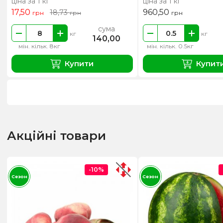
ціна за 1 кг
ціна за 1 кг
17,50
960,50
18,73
грн
грн
грн
сума
кг
кг
140,00
мін. кільк. 8кг
мін. кільк. 0.5кг
Купити
Купит
Акційні товари
-10%
Сезон
Сезон