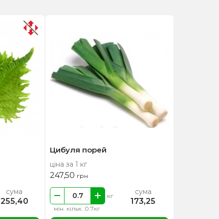
Цибуля порей
ціна за 1 кг
247,50
грн
сума
сума
кг
255,40
173,25
мін. кільк. 0.7кг