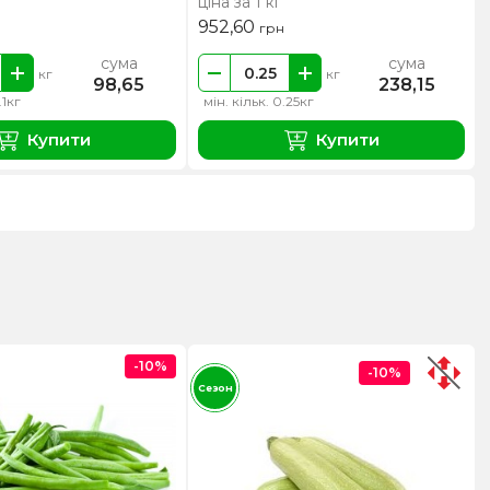
ціна за 1 кг
952,60
грн
сума
сума
кг
кг
98,65
238,15
.1кг
мін. кільк. 0.25кг
Купити
Купити
-10%
-10%
Сезон