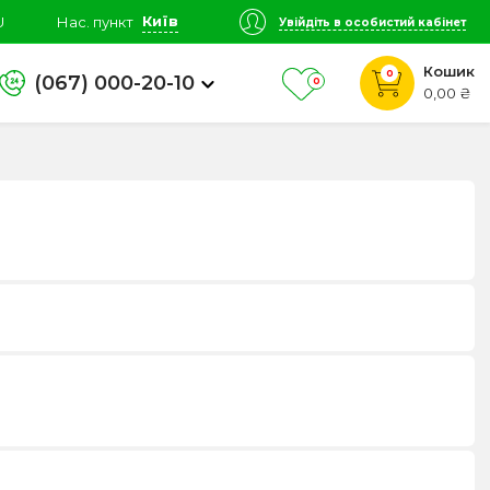
Київ
U
Нас. пункт
Увійдіть в особистий кабінет
Кошик
0
(067) 000-20-10
0
0,00 ₴