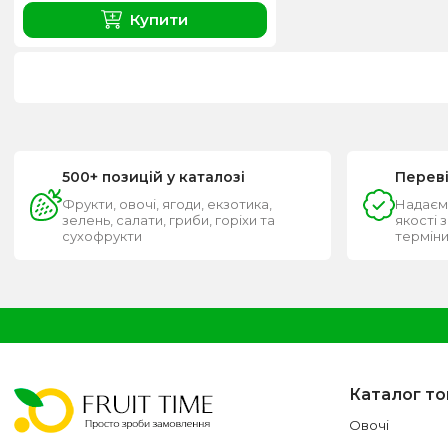
Купити
500+ позицій у каталозі
Перев
Фрукти, овочі, ягоди, екзотика,
Надаєм
зелень, салати, гриби, горіхи та
якості 
сухофрукти
термін
Каталог то
Овочі