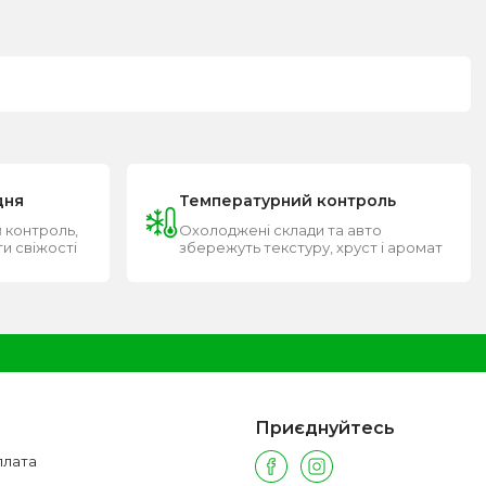
дня
Температурний контроль
 контроль,
Охолоджені склади та авто
ти свіжості
збережуть текстуру, хруст і аромат
Приєднуйтесь
плата