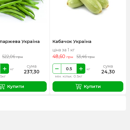
паржева Україна
Кабачок Україна
ціна за 1 кг
48,60
522,06
53,46
грн
грн
грн
сума
сума
кг
кг
237,30
24,30
.5кг
мін. кільк. 0.5кг
Купити
Купити