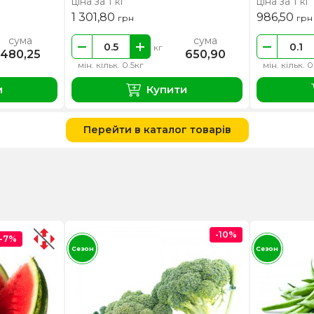
ціна за 1 кг
ціна за 1 кг
1 301,80
986,50
грн
грн
сума
сума
кг
480,25
650,90
мін. кільк. 0.5кг
мін. кільк. 0
и
Купити
Перейти в каталог товарів
-10%
-7%
Сезон
Сезон