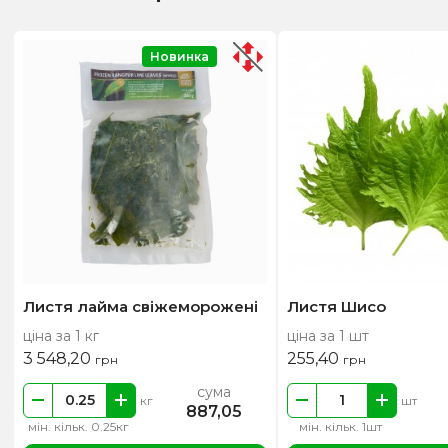
Новинка
Листя лайма свіжеморожені
Листя Шисо
ціна за 1 кг
ціна за 1 шт
3 548,20
255,40
грн
грн
сума
кг
шт
887,05
мін. кільк. 0.25кг
мін. кільк. 1шт