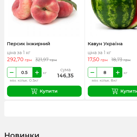
Персик інжирний
Кавун Україна
ціна за 1 кг
ціна за 1 кг
292,70
17,50
321,97
18,73
грн
грн
грн
грн
сума
кг
кг
146,35
мін. кільк. 0.5кг
мін. кільк. 8кг
Купити
Купит
Новинки