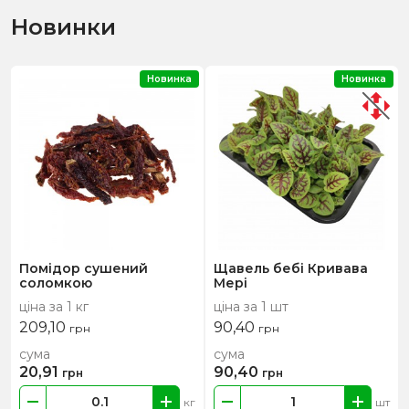
Новинки
Новинка
Новинка
Помідор сушений
Щавель бебі Кривава
соломкою
Мері
ціна за 1 кг
ціна за 1 шт
209,10
90,40
грн
грн
сума
сума
20,91
90,40
грн
грн
кг
шт