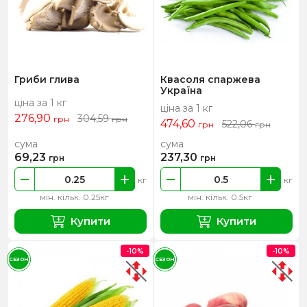
Гриби глива
Квасоля спаржева
Україна
ціна за 1 кг
ціна за 1 кг
276,90
304,59
грн
грн
474,60
522,06
грн
грн
сума
сума
69,23
237,30
грн
грн
кг
кг
мін. кільк. 0.25кг
мін. кільк. 0.5кг
Купити
Купити
-10%
-10%
СЕЗОН
СЕЗОН