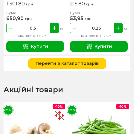
1 301,80
215,80
грн
грн
сума
сума
650,90
53,95
грн
грн
кг
кг
мін. кільк. 0.5кг
мін. кільк. 0.25кг
Купити
Купити
Перейти в каталог товарів
Акційні товари
-10%
-10%
СЕЗОН
СЕЗОН