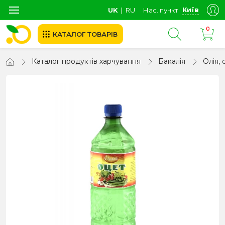
Київ
UK
∣
RU
Нас. пункт
0
КАТАЛОГ ТОВАРІВ
Каталог продуктів харчування
Бакалія
Олія, 