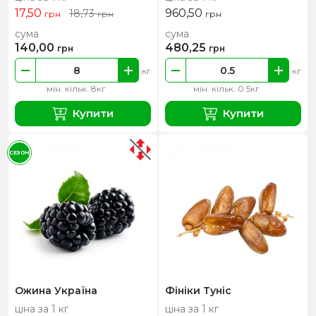
17,50
960,50
18,73
грн
грн
грн
сума
сума
140,00
480,25
грн
грн
кг
кг
мін. кільк. 8кг
мін. кільк. 0.5кг
Купити
Купити
СЕЗОН
Ожина Україна
Фініки Туніс
ціна за 1 кг
ціна за 1 кг