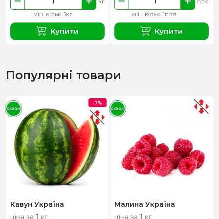
кг
пля
мін. кільк. 1кг
мін. кільк. 1пля
Купити
Купити
Популярні товари
-7%
СЕЗОН
СЕЗОН
Кавун Україна
Малина Україна
ціна за 1 кг
ціна за 1 кг