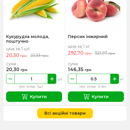
Кукурудза молода,
Персик інжирний
поштучно
ціна за 1 кг
ціна за 1 шт
292,70
321,97
грн
грн
20,30
22,33
грн
грн
сума
сума
20,30
146,35
грн
грн
шт
кг
мін. кільк. 1шт
мін. кільк. 0.5кг
Купити
Купити
Всі акційні товари