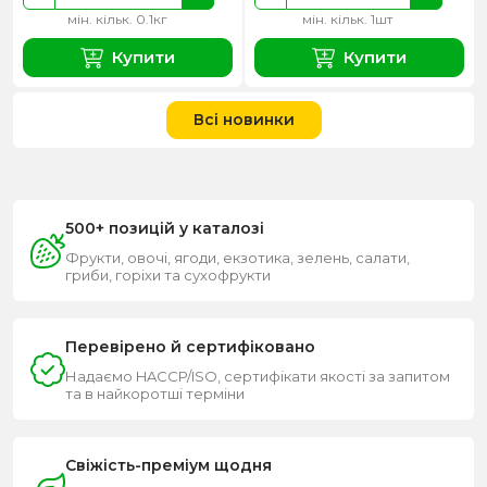
мін. кільк. 0.1кг
мін. кільк. 1шт
Купити
Купити
Всі новинки
500+ позицій у каталозі
Фрукти, овочі, ягоди, екзотика, зелень, салати,
гриби, горіхи та сухофрукти
Перевірено й сертифіковано
Надаємо HACCP/ISO, сертифікати якості за запитом
та в найкоротші терміни
Свіжість-преміум щодня