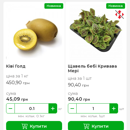
Новинка
Новинка
Ківі Голд
Щавель бебі Кривава
Мері
ціна за 1 кг
ціна за 1 шт
450,90
грн
90,40
грн
сума
сума
45,09
90,40
грн
грн
кг
шт
мін. кільк. 0.1кг
мін. кільк. 1шт
Купити
Купити