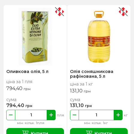
Оливкова олія, 5 л
Олія соняшникова
рафінована, 5 л
ціна за 1 пля
ціна за 1 кг
794,40
грн
131,10
грн
сума
сума
794,40
131,10
грн
грн
пля
кг
мін. кільк. 1пля
мін. кільк. 1кг
Купити
Купити