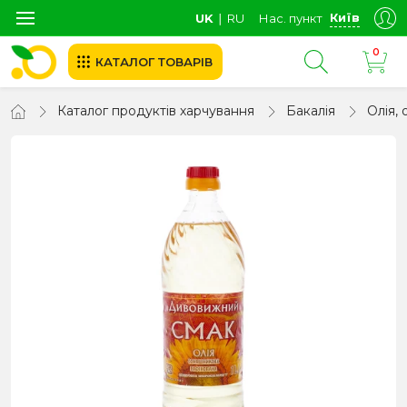
Київ
UK
∣
RU
Нас. пункт
0
КАТАЛОГ ТОВАРІВ
Каталог продуктів харчування
Бакалія
Олія, 