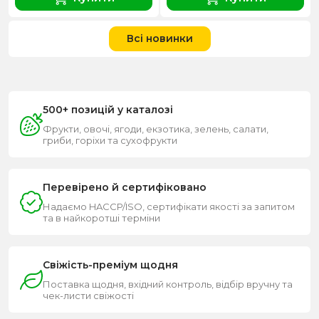
Всі новинки
500+ позицій у каталозі
Фрукти, овочі, ягоди, екзотика, зелень, салати,
гриби, горіхи та сухофрукти
Перевірено й сертифіковано
Надаємо HACCP/ISO, сертифікати якості за запитом
та в найкоротші терміни
Свіжість-преміум щодня
Поставка щодня, вхідний контроль, відбір вручну та
чек-листи свіжості