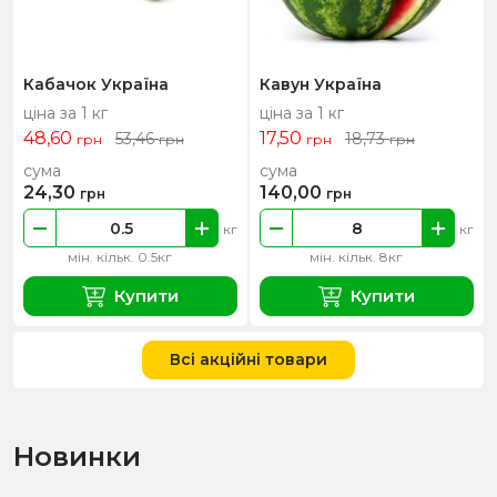
Кабачок Україна
Кавун Україна
ціна за 1 кг
ціна за 1 кг
48,60
17,50
53,46
18,73
грн
грн
грн
грн
сума
сума
24,30
140,00
грн
грн
кг
кг
мін. кільк. 0.5кг
мін. кільк. 8кг
Купити
Купити
Всі акційні товари
Новинки