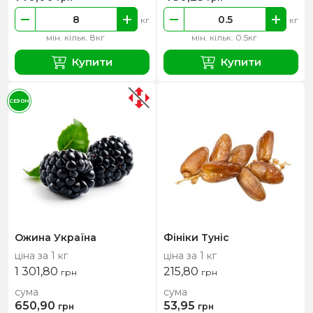
кг
кг
мін. кільк. 8кг
мін. кільк. 0.5кг
Купити
Купити
СЕЗОН
Ожина Україна
Фініки Туніс
ціна за 1 кг
ціна за 1 кг
1 301,80
215,80
грн
грн
сума
сума
650,90
53,95
грн
грн