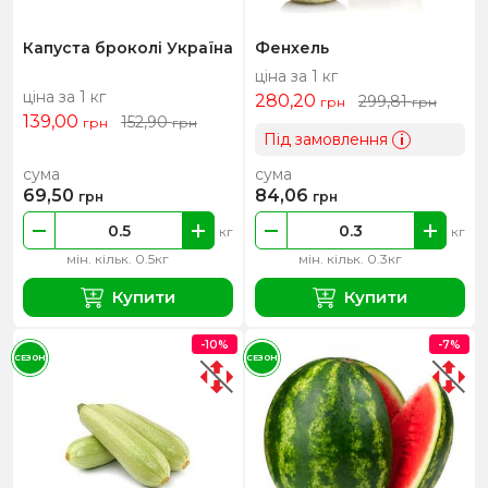
Капуста броколі Україна
Фенхель
ціна за 1 кг
ціна за 1 кг
280,20
299,81
грн
грн
139,00
152,90
грн
грн
Під замовлення
i
сума
сума
69,50
84,06
грн
грн
кг
кг
мін. кільк. 0.5кг
мін. кільк. 0.3кг
Купити
Купити
-10%
-7%
СЕЗОН
СЕЗОН