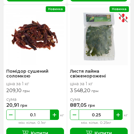
Новинка
Новинка
Помідор сушений
Листя лайма
соломкою
свіжеморожені
ціна за 1 кг
ціна за 1 кг
209,10
3 548,20
грн
грн
сума
сума
20,91
887,05
грн
грн
кг
кг
мін. кільк. 0.1кг
мін. кільк. 0.25кг
Купити
Купити