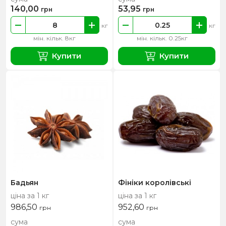
140,00
53,95
грн
грн
кг
кг
мін. кільк. 8кг
мін. кільк. 0.25кг
Купити
Купити
Бадьян
Фініки королівські
ціна за 1 кг
ціна за 1 кг
986,50
952,60
грн
грн
сума
сума