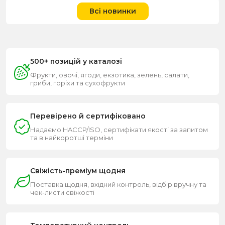
Всі новинки
500+ позицій у каталозі
Фрукти, овочі, ягоди, екзотика, зелень, салати,
гриби, горіхи та сухофрукти
Перевірено й сертифіковано
Надаємо HACCP/ISO, сертифікати якості за запитом
та в найкоротші терміни
Свіжість-преміум щодня
Поставка щодня, вхідний контроль, відбір вручну та
чек-листи свіжості