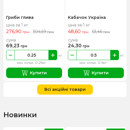
Гриби глива
Кабачок Україна
ціна за 1 кг
ціна за 1 кг
276,90
48,60
304,59
53,46
грн
грн
грн
грн
сума
сума
69,23
24,30
грн
грн
кг
кг
мін. кільк. 0.25кг
мін. кільк. 0.5кг
Купити
Купити
Всі акційні товари
Новинки