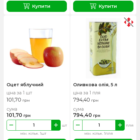
Купити
Купити
Оцет яблучний
Оливкова олія, 5 л
ціна за 1 шт
ціна за 1 пля
101,70
794,40
грн
грн
сума
сума
101,70
794,40
грн
грн
шт
пля
мін. кільк. 1шт
мін. кільк. 1пля