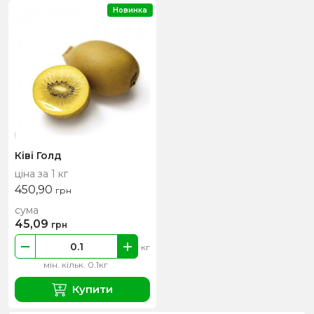
Новинка
Ківі Голд
ціна за 1 кг
450,90
грн
сума
45,09
грн
кг
мін. кільк. 0.1кг
Купити