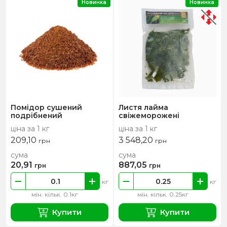
Новинка
Новинка
Помідор сушений
Листя лайма
подрібнений
свіжеморожені
ціна за 1 кг
ціна за 1 кг
209,10
3 548,20
грн
грн
сума
сума
20,91
887,05
грн
грн
кг
кг
мін. кільк. 0.1кг
мін. кільк. 0.25кг
Купити
Купити