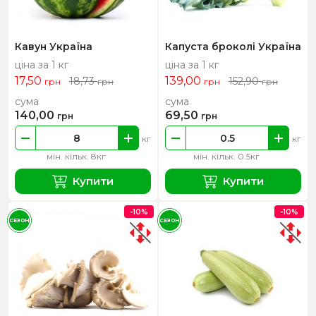
Кавун Україна
Капуста броколі Україна
ціна за 1 кг
ціна за 1 кг
17,50
139,00
18,73
152,90
грн
грн
грн
грн
сума
сума
140,00
69,50
грн
грн
кг
кг
мін. кільк. 8кг
мін. кільк. 0.5кг
Купити
Купити
-10%
-10%
СЕЗОН
СЕЗОН