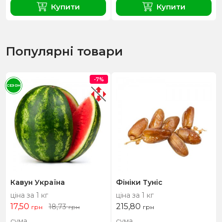
Купити
Купити
Популярні товари
-7%
СЕЗОН
Кавун Україна
Фініки Туніс
ціна за 1 кг
ціна за 1 кг
17,50
215,80
18,73
грн
грн
грн
сума
сума