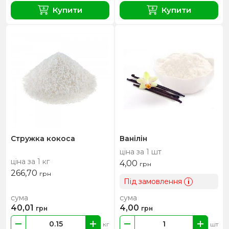
Купити
Купити
Стружка кокоса
Ванілін
ціна за 1 шт
ціна за 1 кг
4,00
грн
266,70
грн
Під замовлення
i
сума
сума
40,01
4,00
грн
грн
кг
шт