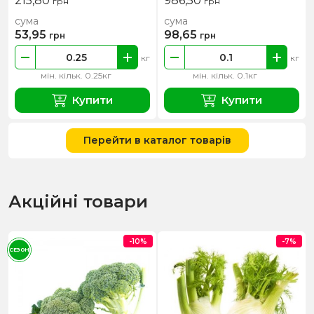
215,80
986,50
грн
грн
сума
сума
53,95
98,65
грн
грн
кг
кг
мін. кільк. 0.25кг
мін. кільк. 0.1кг
Купити
Купити
Перейти в каталог товарів
Акційні товари
-10%
-7%
СЕЗОН