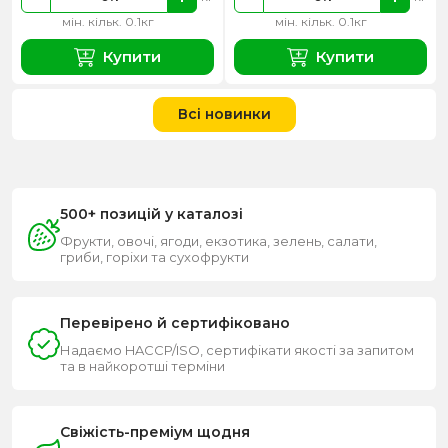
мін. кільк. 0.1кг
мін. кільк. 0.1кг
Купити
Купити
Всі новинки
500+ позицій у каталозі
Фрукти, овочі, ягоди, екзотика, зелень, салати,
гриби, горіхи та сухофрукти
Перевірено й сертифіковано
Надаємо HACCP/ISO, сертифікати якості за запитом
та в найкоротші терміни
Свіжість-преміум щодня