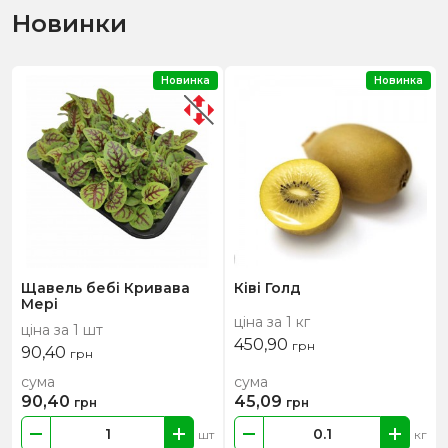
Новинки
Новинка
Новинка
Щавель бебі Кривава
Ківі Голд
Мері
ціна за 1 кг
ціна за 1 шт
450,90
грн
90,40
грн
сума
сума
90,40
45,09
грн
грн
шт
кг