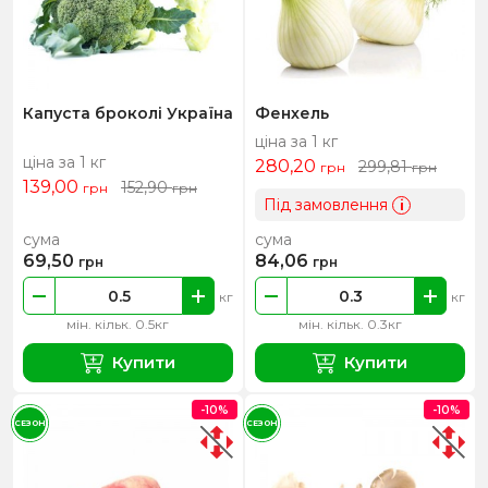
Капуста броколі Україна
Фенхель
ціна за 1 кг
ціна за 1 кг
280,20
299,81
грн
грн
139,00
152,90
грн
грн
Під замовлення
i
сума
сума
69,50
84,06
грн
грн
кг
кг
мін. кільк. 0.5кг
мін. кільк. 0.3кг
Купити
Купити
-10%
-10%
СЕЗОН
СЕЗОН