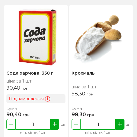
Сода харчова, 350 г
Крохмаль
ціна за 1 шт
ціна за 1 шт
90,40
грн
98,30
грн
Під замовлення
i
сума
сума
90,40
98,30
грн
грн
шт
шт
мін. кільк. 1шт
мін. кільк. 1шт