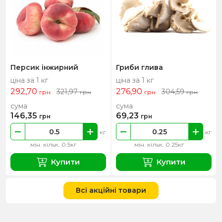
Персик інжирний
Гриби глива
ціна за 1 кг
ціна за 1 кг
292,70
276,90
321,97
304,59
грн
грн
грн
грн
сума
сума
146,35
69,23
грн
грн
кг
кг
мін. кільк. 0.5кг
мін. кільк. 0.25кг
Купити
Купити
Всі акційні товари