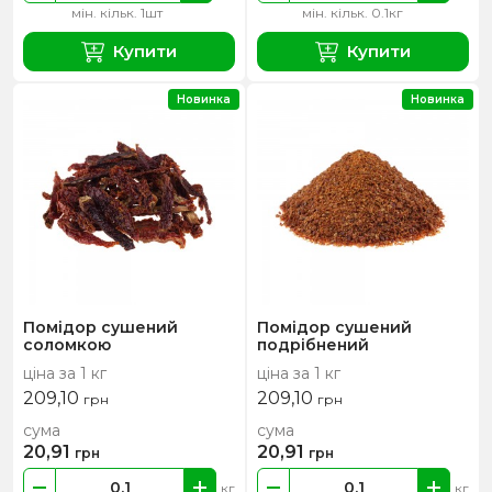
мін. кільк. 1шт
мін. кільк. 0.1кг
Купити
Купити
Новинка
Новинка
Помідор сушений
Помідор сушений
соломкою
подрібнений
ціна за 1 кг
ціна за 1 кг
209,10
209,10
грн
грн
сума
сума
20,91
20,91
грн
грн
кг
кг