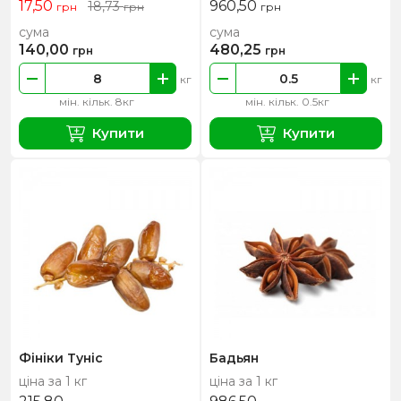
17,50
960,50
18,73
грн
грн
грн
сума
сума
140,00
480,25
грн
грн
кг
кг
мін. кільк. 8кг
мін. кільк. 0.5кг
Купити
Купити
Фініки Туніс
Бадьян
ціна за 1 кг
ціна за 1 кг