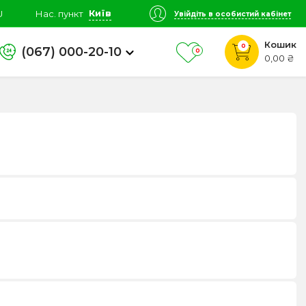
Київ
U
Нас. пункт
Увійдіть в особистий кабінет
Кошик
0
(067) 000-20-10
0
0,00 ₴