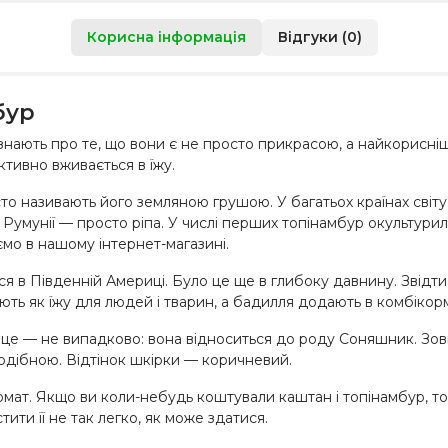
Корисна інформація
Відгуки (0)
бур
і знають про те, що вони є не просто прикрасою, а найкорисн
ктивно вживається в їжу.
о називають його земляною грушою. У багатьох країнах світу й
 Румунії — просто ріпа. У числі перших топінамбур окультурили
мо в нашому інтернет-магазині.
 в Південній Америці. Було це ще в глибоку давнину. Звідти
ують як їжу для людей і тварин, а бадилля додають в комбікор
це — не випадково: вона відноситься до роду Соняшник. Зовн
одібною. Відтінок шкірки — коричневий.
мат. Якщо ви коли-небудь коштували каштан і топінамбур, то,
ити її не так легко, як може здатися.