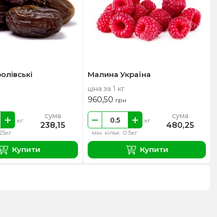
ролівські
Малина Україна
ціна за 1 кг
960,50
грн
сума
сума
кг
кг
238,15
480,25
.25кг
мін. кільк. 0.5кг
Купити
Купити