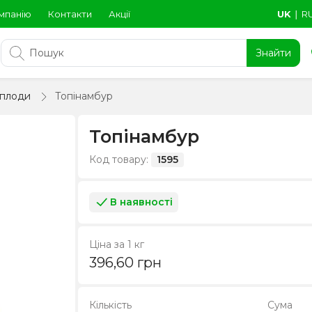
мпанію
Контакти
Акції
UK
∣
R
Знайти
плоди
Топінамбур
Топінамбур
Код товару:
1595
В наявності
Ціна за 1 кг
396,60
грн
Кількість
Сума