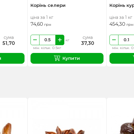
Корінь селери
Корінь ку
ціна за 1 кг
ціна за 1 кг
74,60
454,30
грн
грн
сума
сума
кг
51,70
37,30
мін. кільк. 0.5кг
мін. кільк. 0
и
Купити