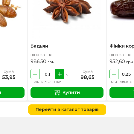
Бадьян
Фініки ко
ціна за 1 кг
ціна за 1 кг
986,50
952,60
грн
грн
сума
сума
кг
53,95
98,65
мін. кільк. 0.1кг
мін. кільк. 0
и
Купити
Перейти в каталог товарів