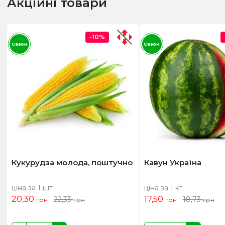
Акційні товари
-10%
Сезон
Сезон
Кукурудза молода, поштучно
Кавун Україна
ціна за 1 шт
ціна за 1 кг
20,30
17,50
22,33
18,73
грн
грн
грн
грн