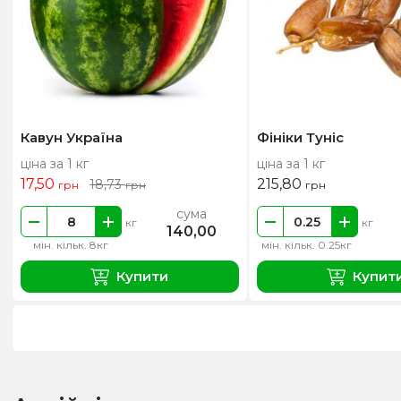
Кавун Україна
Фініки Туніс
ціна за 1 кг
ціна за 1 кг
17,50
215,80
18,73
грн
грн
грн
сума
кг
кг
140,00
мін. кільк. 8кг
мін. кільк. 0.25кг
Купити
Купит