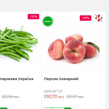
-10%
-10%
Сезон
паржева Україна
Персик інжирний
ціна за 1 кг
292,70
522,06
321,97
грн
грн
грн