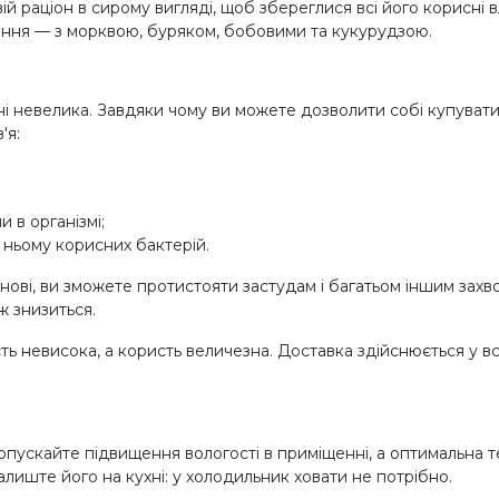
раціон в сирому вигляді, щоб збереглися всі його корисні влас
ання — з морквою, буряком, бобовими та кукурудзою.
і невелика. Завдяки чому ви можете дозволити собі купувати 
'я:
 в організмі;
ньому корисних бактерій.
снові, ви зможете протистояти застудам і багатьом іншим захв
ж знизиться.
ь невисока, а користь величезна. Доставка здійснюється у вс
допускайте підвищення вологості в приміщенні, а оптимальна 
алиште його на кухні: у холодильник ховати не потрібно.