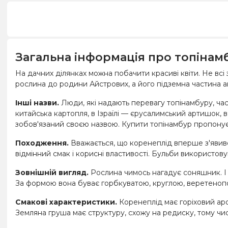
Загальна інформація про топінам
На дачних ділянках можна побачити красиві квіти. Не вс
рослина до родини Айстрових, а його підземна частина а
Інші назви.
Люди, які надають перевагу топінамбуру, част
китайська картопля, в Ізраїлі — єрусалимський артишок, в
зобов'язаний своєю назвою. Купити топінамбур пропонує
Походження.
Вважається, що коренеплід вперше з'явився
відмінний смак і корисні властивості. Бульби використов
Зовнішній вигляд.
Рослина чимось нагадує соняшник. І 
За формою вона буває горбкуватою, круглою, веретеноп
Смакові характеристики.
Коренеплід має горіховий аро
Земляна груша має структуру, схожу на редиску, тому чист