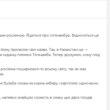
ішим рослиною. Йдеться про топінамбур. Відноситься ця
ому присвоїли свої назви. Так, в Казахстані це —
 індіанці племені Топінамба. Тепер зрозуміло, кому плід
 рослина поширилася по всьому світу, так як має
ми.
і бульба схожа на корінь імбиру і картоплю одночасно.
 напевно знайшли схожість в смаку цих двох плодів.