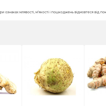
ри ознаках млявості, м'якості і пошкоджень відмовтеся від по