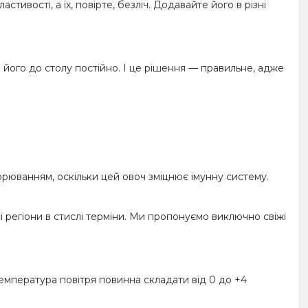
тивості, а їх, повірте, безліч. Додавайте його в різні
його до столу постійно. І це рішення — правильне, адже
орюванням, оскільки цей овоч зміцнює імунну систему.
і регіони в стислі терміни. Ми пропонуємо виключно свіжі
температура повітря повинна складати від 0 до +4