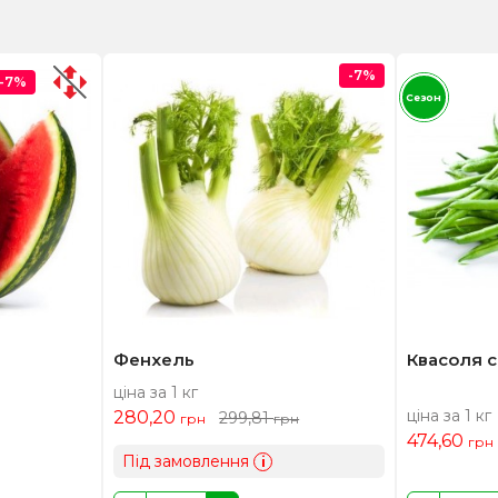
-7%
-7%
Сезон
Фенхель
Квасоля с
ціна за 1 кг
ціна за 1 кг
280,20
299,81
грн
грн
474,60
грн
Під замовлення
i