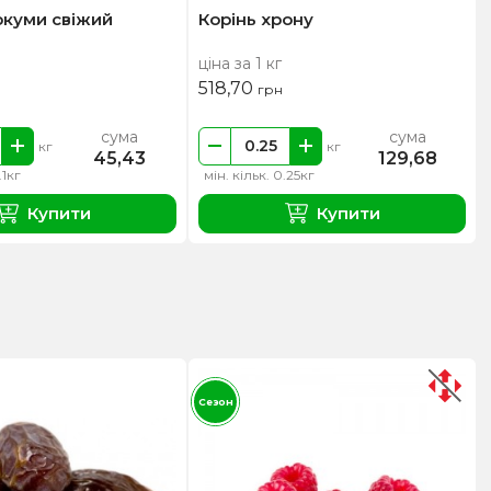
ркуми свіжий
Корінь хрону
ціна за 1 кг
518,70
грн
сума
сума
кг
кг
45,43
129,68
.1кг
мін. кільк. 0.25кг
Купити
Купити
Сезон