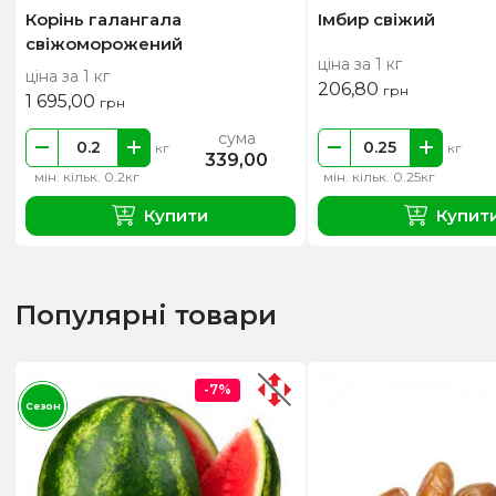
Корінь галангала
Імбир свіжий
свіжоморожений
ціна за 1 кг
ціна за 1 кг
206,80
грн
1 695,00
грн
сума
кг
кг
339,00
мін. кільк. 0.2кг
мін. кільк. 0.25кг
Купити
Купит
Популярні товари
-7%
Сезон