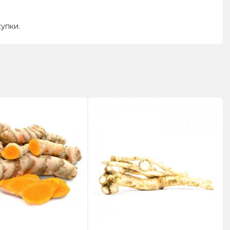
купки.