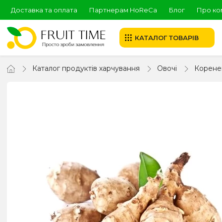
Доставка та оплата
Партнерам HoReCa
Блог
Про ко
КАТАЛОГ ТОВАРІВ
Каталог продуктів харчування
Овочі
Корене