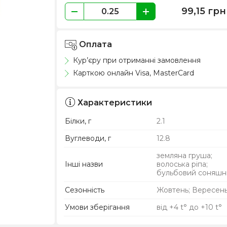
99,15
грн
Оплата
Кур’єру при отриманні замовлення
Карткою онлайн Visa, MasterCard
Характеристики
Білки, г
2.1
Вуглеводи, г
12.8
земляна груша;
Інші назви
волоська ріпа;
бульбовий соняшн
Сезонність
Жовтень; Вересен
Умови зберігання
від +4 t° до +10 t°