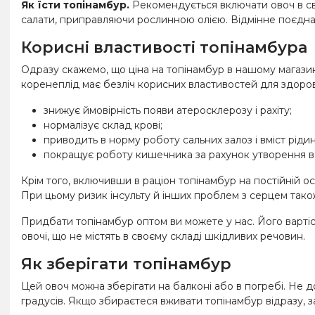
Як їсти топінамбур.
Рекомендується включати овоч в свій 
салати, приправляючи рослинною олією. Відмінне поєдн
Корисні властивості топінамбура
Одразу скажемо, що ціна на топінамбур в нашому магазин
коренеплід має безліч корисних властивостей для здоров
знижує ймовірність появи атеросклерозу і рахіту;
нормалізує склад крові;
приводить в норму роботу сальних залоз і вміст рідини
покращує роботу кишечника за рахунок утворення в 
Крім того, включивши в раціон топінамбур на постійній о
При цьому ризик інсульту й інших проблем з серцем тако
Придбати топінамбур оптом ви можете у нас. Його вартіст
овочі, що не містять в своєму складі шкідливих речовин.
Як зберігати топінамбур
Цей овоч можна зберігати на балконі або в погребі. Не 
градусів. Якщо збираєтеся вживати топінамбур відразу, з