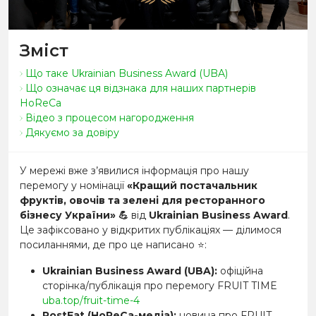
Зміст
Що таке Ukrainian Business Award (UBA)
Що означає ця відзнака для наших партнерів
HoReCa
Відео з процесом нагородження
Дякуємо за довіру
У мережі вже з’явилися інформація про нашу
перемогу у номінації
«Кращий постачальник
фруктів, овочів та зелені для ресторанного
бізнесу України»
💪
від
Ukrainian Business Award
.
Це зафіксовано у відкритих публікаціях — ділимося
посиланнями, де про це написано
⭐:
Ukrainian Business Award (UBA):
офіційна
сторінка/публікація про перемогу FRUIT TIME
uba.top/fruit-time-4
PostEat (HoReCa-медіа):
новина про FRUIT