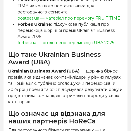
TIME як кращого постачальника для
ресторанного сегмента
posteat.ua — матеріал про перемогу FRUIT TIME
Forbes Ukraine:
підсумкова публікація про
переможців щорічної премії Ukrainian Business
Award 2025
forbes.ua — оголошено переможців UBA 2025
Що таке Ukrainian Business
Award (UBA)
Ukrainian Business Award (UBA)
— щорічна бізнес-
премія, яка відзначає компанії-лідери у різних галузях
та номінаціях, публічно оголошуючи переможців. У
2025 році премія також підсумувала результати року й
представила компанії, які отримали нагороди у своїх
категоріях.
Що означає ця відзнака для
наших партнерів HoReCa
Для ресторанного бізнесу постачальник — це