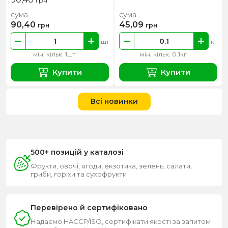
грн
сума
сума
90,40
45,09
грн
грн
шт
кг
мін. кільк. 1шт
мін. кільк. 0.1кг
Купити
Купити
Всі новинки
500+ позицій у каталозі
Фрукти, овочі, ягоди, екзотика, зелень, салати,
гриби, горіхи та сухофрукти
Перевірено й сертифіковано
Надаємо HACCP/ISO, сертифікати якості за запитом