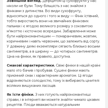
Зовнішній вигляд.
Дефіцитом ці сухофрукти у нас
ніколи не були. Тому більшість з нас знайомі з
фініками з дитинства. Всі види сухофрукту,
відносяться до одного і того ж виду — Фінік їстівний,
тобто виростають вони на звичайних фінікових
пальмах і є ягодою великого розміру з соковитою
м'якоттю і кісточкою всередині. Забарвлення може
бути найрізноманітнішим — помаранчевим, жовтим,
коричневим і навіть червоним, що залежить від сорту.
У довжину деякі екземпляри сягають близько восьми
сантиметрів, а в ширину — до чотирьох сантиметрів.
Ціна на фініки, як правило, доступна.
Смакові характеристики.
Свіжі фініки в нашій країні
мало хто бачив і пробував. Сушені фініки мають
приємний смак і характерним ароматом. Ці ягоди
відрізняються солодкістю, тому їх вибирають цінителі
всіляких вишуканих ласощів.
Як їсти фініки.
З них готують найрізноманітніші
страви, і в інтернеті ви можете знайти чимало цікавих
рецептів. Плоди вважаються натуральним