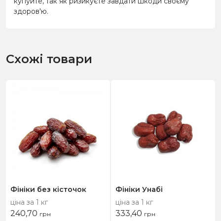
купуйте, так як ризикуєте завдати шкоди своєму
здоров'ю.
Схожі товари
Фініки без кісточок
Фініки Унабі
ціна за 1 кг
ціна за 1 кг
240,70
333,40
грн
грн