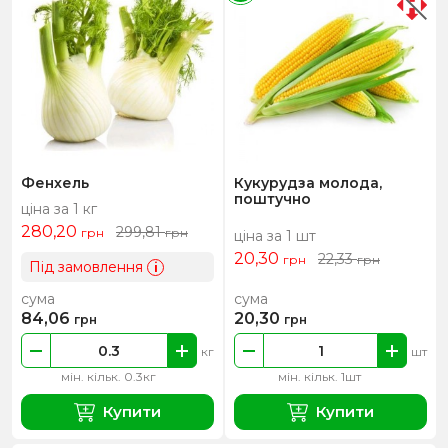
Фенхель
Кукурудза молода,
поштучно
ціна за 1 кг
280,20
299,81
грн
грн
ціна за 1 шт
20,30
22,33
грн
грн
Під замовлення
i
сума
сума
84,06
20,30
грн
грн
кг
шт
мін. кільк. 0.3кг
мін. кільк. 1шт
Купити
Купити