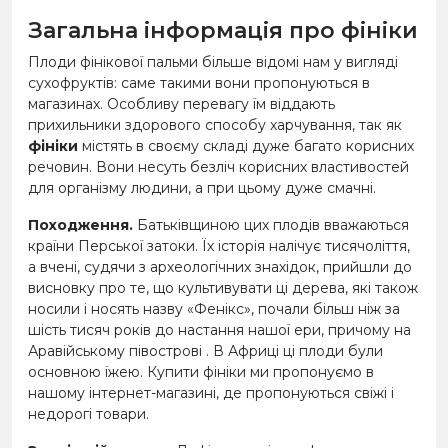
Загальна інформація про фініки
Плоди фінікової пальми більше відомі нам у вигляді
сухофруктів: саме такими вони пропонуються в
магазинах. Особливу перевагу їм віддають
прихильники здорового способу харчування, так як
фініки
містять в своєму складі дуже багато корисних
речовин. Вони несуть безліч корисних властивостей
для організму людини, а при цьому дуже смачні.
Походження.
Батьківщиною цих плодів вважаються
країни Перської затоки. Їх історія налічує тисячоліття,
а вчені, судячи з археологічних знахідок, прийшли до
висновку про те, що культивувати ці дерева, які також
носили і носять назву «Фенікс», почали більш ніж за
шість тисяч років до настання нашої ери, причому на
Аравійському півострові . В Африці ці плоди були
основною їжею. Купити фініки ми пропонуємо в
нашому інтернет-магазині, де пропонуються свіжі і
недорогі товари.