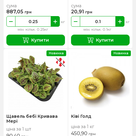
сума
сума
887,05
20,91
грн
грн
кг
кг
мін. кільк. 0.25кг
мін. кільк. 0.1кг
Купити
Купити
Новинка
Новинка
Щавель бебі Кривава
Ківі Голд
Мері
ціна за 1 кг
ціна за 1 шт
450,90
грн
90,40