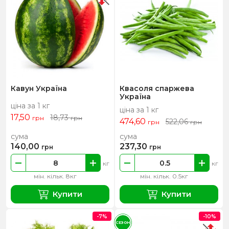
Кавун Україна
Квасоля спаржева
Україна
ціна за 1 кг
ціна за 1 кг
17,50
18,73
грн
грн
474,60
522,06
грн
грн
сума
сума
140,00
237,30
грн
грн
кг
кг
мін. кільк. 8кг
мін. кільк. 0.5кг
Купити
Купити
-7%
-10%
СЕЗОН