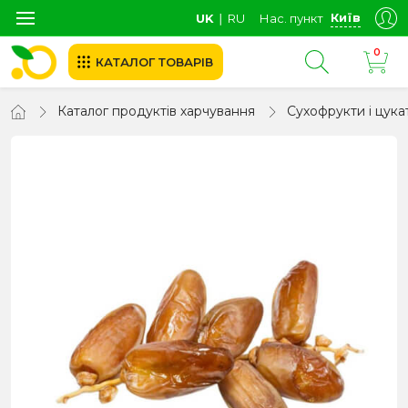
Київ
UK
∣
RU
Нас. пункт
0
КАТАЛОГ ТОВАРІВ
Каталог продуктів харчування
Сухофрукти і цука