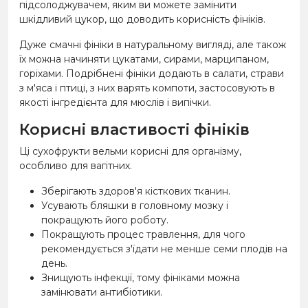
підсолоджувачем, яким ви можете замінити
шкідливий цукор, що доводить корисність фініків.
Дуже смачні фініки в натуральному вигляді, але також
їх можна начиняти цукатами, сирами, марципаном,
горіхами. Подрібнені фініки додають в салати, страви
з м'яса і птиці, з них варять компоти, застосовують в
якості інгредієнта для мюслів і випічки.
Корисні властивості фініків
Ці сухофрукти вельми корисні для організму,
особливо для вагітних.
Зберігають здоров'я кісткових тканин.
Усувають бляшки в головному мозку і
покращують його роботу.
Покращують процес травлення, для чого
рекомендується з'їдати не менше семи плодів на
день.
Знищують інфекції, тому фініками можна
замінювати антибіотики.