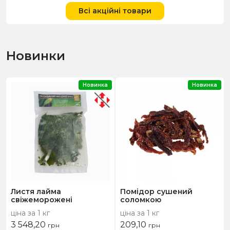
Всі акційні товари
Новинки
Новинка
Новинка
Листя лайма
Помідор сушений
свіжеморожені
соломкою
ціна за 1 кг
ціна за 1 кг
3 548,20
209,10
грн
грн