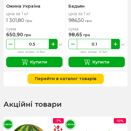
Ожина Україна
Бадьян
ціна за 1 кг
ціна за 1 кг
1 301,80
986,50
грн
грн
сума
сума
650,90
98,65
грн
грн
кг
кг
мін. кільк. 0.5кг
мін. кільк. 0.1кг
Купити
Купити
Перейти в каталог товарів
Акційні товари
-7%
-10%
СЕЗОН
СЕЗОН