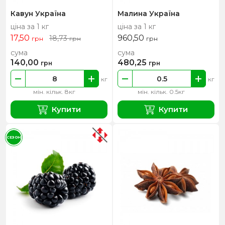
Кавун Україна
Малина Україна
ціна за 1 кг
ціна за 1 кг
17,50
960,50
18,73
грн
грн
грн
сума
сума
140,00
480,25
грн
грн
кг
кг
мін. кільк. 8кг
мін. кільк. 0.5кг
Купити
Купити
СЕЗОН