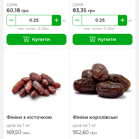
сума
сума
60,18
83,35
грн
грн
кг
кг
мін. кільк. 0.25кг
мін. кільк. 0.25кг
Купити
Купити
Фініки з кісточкою
Фініки королівські
ціна за 1 кг
ціна за 1 кг
169,50
952,60
грн
грн