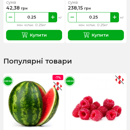
сума
сума
42,38
238,15
грн
грн
кг
кг
мін. кільк. 0.25кг
мін. кільк. 0.25кг
Купити
Купити
Популярні товари
-7%
СЕЗОН
СЕЗОН