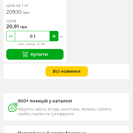
ціна за 1 кг
209,10
грн
сума
20,91
грн
кг
мін. кільк. 0.1кг
Купити
Всі новинки
500+ позицій у каталозі
Фрукти, овочі, ягоди, екзотика, зелень, салати,
гриби, горіхи та сухофрукти