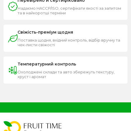
Перевірено й сертифіковано
Надаємо HACCP/ISO, сертифікати якості за запитом
та в найкоротші терміни
Свіжість-преміум щодня
Поставка щодня, вхідний контроль, відбір вручну та
чек-листи свіжості
Температурний контроль
Охолоджені склади та авто збережуть текстуру,
хруст і аромат