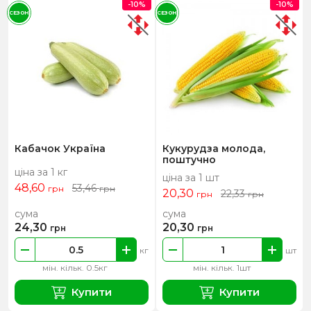
-10%
-10%
СЕЗОН
СЕЗОН
Кабачок Україна
Кукурудза молода,
поштучно
ціна за 1 кг
ціна за 1 шт
48,60
53,46
грн
грн
20,30
22,33
грн
грн
сума
сума
24,30
20,30
грн
грн
кг
шт
мін. кільк. 0.5кг
мін. кільк. 1шт
Купити
Купити