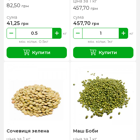
ціна за 1 кг
82,50
грн
457,70
грн
сума
сума
41,25
457,70
грн
грн
кг
кг
мін. кільк. 0.5кг
мін. кільк. 1кг
Купити
Купити
Сочевиця зелена
Маш Боби
ціна за 1 кг
ціна за 1 кг