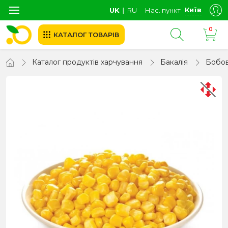
Київ
UK
∣
RU
Нас. пункт
0
КАТАЛОГ ТОВАРІВ
Каталог продуктів харчування
Бакалія
Бобов