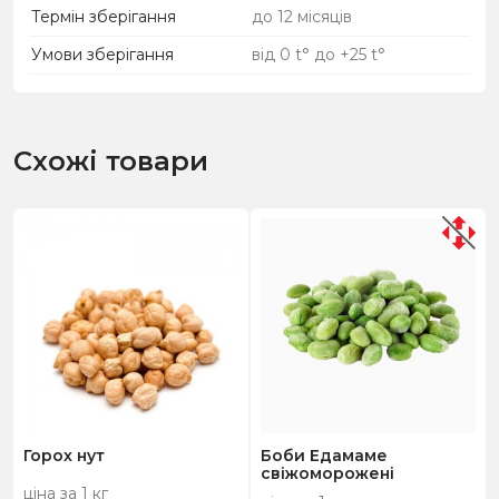
Термін зберігання
до 12 місяців
Умови зберігання
від 0 t° до +25 t°
Схожі товари
Горох нут
Боби Едамаме
cвіжоморожені
ціна за 1 кг