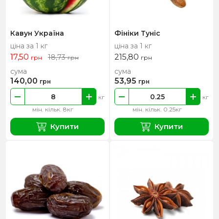
Кавун Україна
Фініки Туніс
ціна за 1 кг
ціна за 1 кг
17,50
215,80
18,73
грн
грн
грн
сума
сума
140,00
53,95
грн
грн
кг
кг
мін. кільк. 8кг
мін. кільк. 0.25кг
Купити
Купити