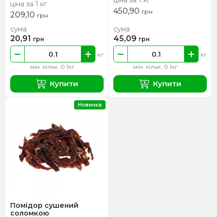
ціна за 1 кг
ціна за 1 кг
450,90
грн
209,10
грн
сума
сума
20,91
45,09
грн
грн
кг
кг
мін. кільк. 0.1кг
мін. кільк. 0.1кг
Купити
Купити
Новинка
Помідор сушений
соломкою