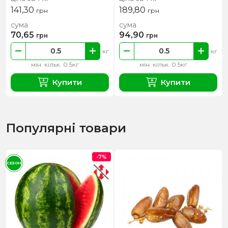
141,30
189,80
грн
грн
сума
сума
70,65
94,90
грн
грн
кг
кг
мін. кільк. 0.5кг
мін. кільк. 0.5кг
Купити
Купити
Популярні товари
-7%
СЕЗОН