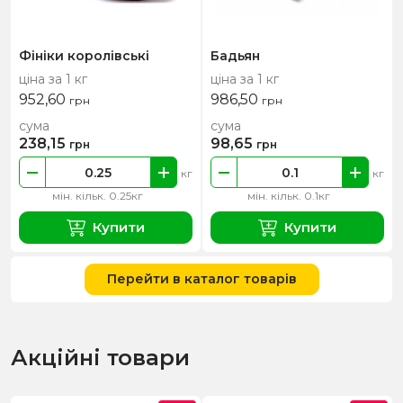
Фініки королівські
Бадьян
ціна за 1 кг
ціна за 1 кг
952,60
986,50
грн
грн
сума
сума
238,15
98,65
грн
грн
кг
кг
мін. кільк. 0.25кг
мін. кільк. 0.1кг
Купити
Купити
Перейти в каталог товарів
Акційні товари