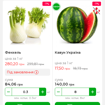
-7%
-7%
СЕЗОН
Фенхель
Кавун Україна
ціна за 1 кг
ціна за 1 кг
280,20
299,81
грн
грн
17,50
18,73
грн
грн
Під замовлення
i
сума
сума
84,06
140,00
грн
грн
кг
кг
мін. кільк. 0.3кг
мін. кільк. 8кг