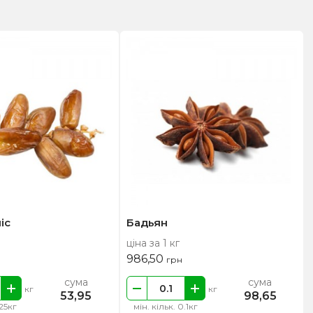
іс
Бадьян
ціна за 1 кг
986,50
грн
сума
сума
кг
кг
53,95
98,65
.25кг
мін. кільк. 0.1кг