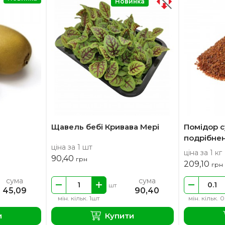
Новинка
Щавель бебі Кривава Мері
Помідор 
подрібне
ціна за 1 шт
ціна за 1 кг
90,40
грн
209,10
грн
сума
сума
шт
45,09
90,40
мін. кільк. 1шт
мін. кільк. 0
и
Купити