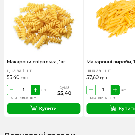
Макарони спіралька, 1кг
Макаронні вироби, 1
ціна за 1 шт
ціна за 1 шт
55,40
57,60
грн
грн
сума
шт
шт
55,40
мін. кільк. 1шт
мін. кільк. 1шт
Купити
Купит