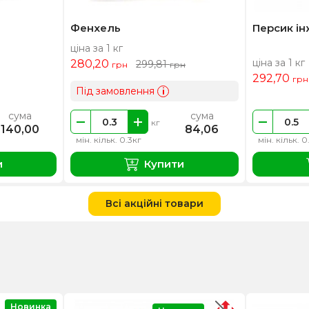
Фенхель
Персик і
ціна за 1 кг
ціна за 1 кг
280,20
299,81
грн
грн
292,70
грн
Під замовлення
i
сума
сума
кг
140,00
84,06
мін. кільк. 0.3кг
мін. кільк. 0
и
Купити
Всі акційні товари
Новинка