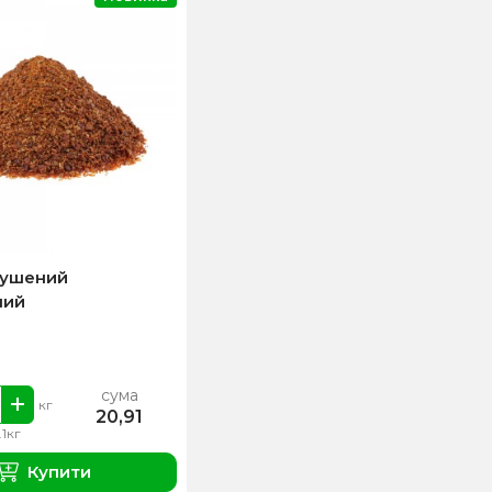
сушений
ний
сума
кг
20,91
.1кг
Купити