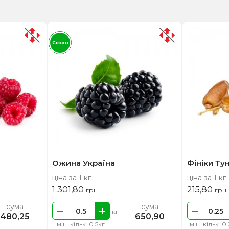
Сезон
Ожина Україна
Фініки Тун
ціна за 1 кг
ціна за 1 кг
1 301,80
215,80
грн
грн
сума
сума
кг
480,25
650,90
мін. кільк. 0.5кг
мін. кільк. 0