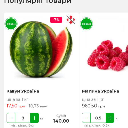
Популярні товари
-7%
Сезон
Сезон
Кавун Україна
Малина Україна
ціна за 1 кг
ціна за 1 кг
17,50
960,50
18,73
грн
грн
грн
сума
кг
кг
140,00
мін. кільк. 8кг
мін. кільк. 0.5кг