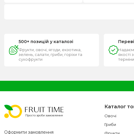
500+ позицій у каталозі
Перев
Фрукти, овочі, ягоди, екзотика,
Надаєм
зелень, салати, гриби, горіхи та
якості 
сухофрукти
термін
Каталог то
Овочі
Гриби
Оформити замовлення
Фрукти