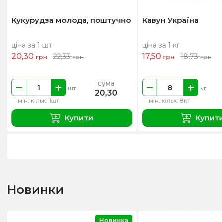
Кукурудза молода, поштучно
Кавун Україна
ціна за 1 шт
ціна за 1 кг
20,30
17,50
22,33
18,73
грн
грн
грн
грн
сума
шт
кг
20,30
мін. кільк. 1шт
мін. кільк. 8кг
Купити
Купит
Новинки
Новинка