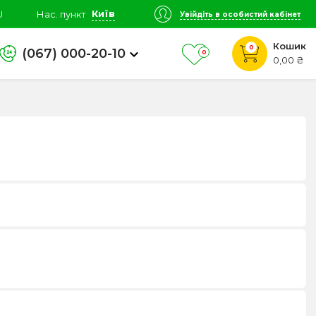
Київ
U
Нас. пункт
Увійдіть в особистий кабінет
Кошик
0
(067) 000-20-10
0
0,00 ₴