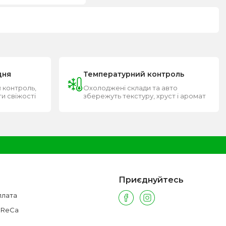
дня
Температурний контроль
 контроль,
Охолоджені склади та авто
ти свіжості
збережуть текстуру, хруст і аромат
Приєднуйтесь
плата
oReCa