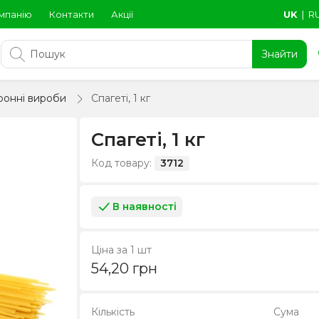
мпанію
Контакти
Акції
UK
∣
R
Знайти
ронні вироби
Спагеті, 1 кг
Спагеті, 1 кг
Код товару:
3712
В наявності
Ціна за 1 шт
54,20
грн
Кількість
Сума