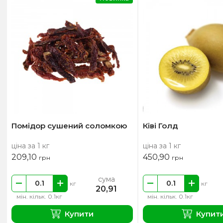
Помідор сушений соломкою
Ківі Голд
ціна за 1 кг
ціна за 1 кг
209,10
450,90
грн
грн
сума
кг
кг
20,91
мін. кільк. 0.1кг
мін. кільк. 0.1кг
Купити
Купит