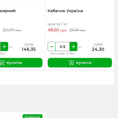
нжирний
Кабачок Україна
ціна за 1 кг
48,60
321,97
53,46
грн
грн
грн
сума
сума
кг
кг
146,35
24,30
.5кг
мін. кільк. 0.5кг
Купити
Купити
Новинка