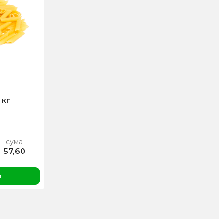
 кг
сума
57,60
и