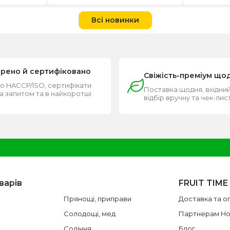
Всі новинки
ірено й сертифіковано
Свіжість-преміум що
о HACCP/ISO, сертифікати
Поставка щодня, вхідний
за запитом та в найкоротші
відбір вручну та чек-лис
и
варів
FRUIT TIME
Прянощі, приправи
Доставка та о
Солодощі, мед
Партнерам H
Соління
Блог