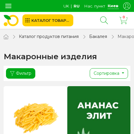
Киев
UK
∣
RU
Нас. пункт
0
КАТАЛОГ ТОВАРОВ
Каталог продуктов питания
Бакалея
Макаро
Макаронные изделия
Фильтр
Сортировка