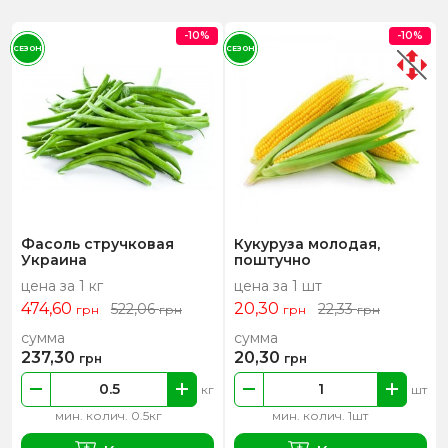
-10%
-10%
СЕЗОН
СЕЗОН
Фасоль стручковая
Кукуруза молодая,
Украина
поштучно
цена за 1 кг
цена за 1 шт
474,60
20,30
522,06
22,33
грн
грн
грн
грн
сумма
сумма
237,30
20,30
грн
грн
кг
шт
мин. колич. 0.5кг
мин. колич. 1шт