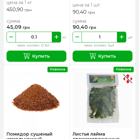
цена за 1 кг
цена за 1 шт
450,90
грн
90,40
грн
сумма
сумма
45,09
90,40
грн
грн
кг
шт
мин. колич. 0.1кг
мин. колич. 1шт
Купить
Купить
Новинка
Новинка
Помидор сушеный
Листья лайма
измельченный
свежемороженные