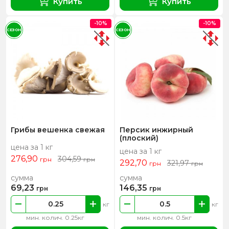
Купить
Купить
-10%
-10%
СЕЗОН
СЕЗОН
Грибы вешенка свежая
Персик инжирный
(плоский)
цена за 1 кг
цена за 1 кг
276,90
304,59
грн
грн
292,70
321,97
грн
грн
сумма
сумма
69,23
146,35
грн
грн
кг
кг
мин. колич. 0.25кг
мин. колич. 0.5кг