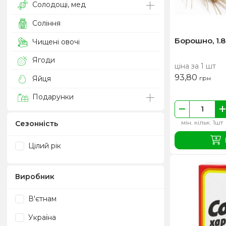
Солодощі, мед
Соління
Борошно, 1.8
Чищені овочі
Ягоди
ціна за 1 шт
93,80
грн
Яйця
Подарунки
мін. кільк. 1шт
Сезонність
Цілий рік
Виробник
В'єтнам
Україна