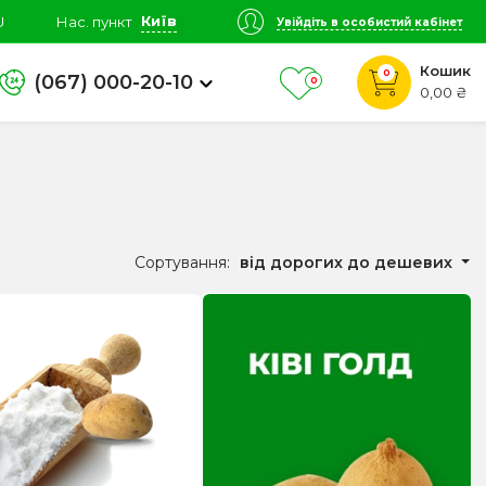
Київ
U
Нас. пункт
Увійдіть в особистий кабінет
Кошик
0
(067) 000-20-10
0
0,00 ₴
Сортування:
від дорогих до дешевих