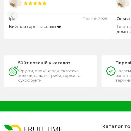
Іра
Ольга
11 квітня 2026
Вийшли гарні пасочки ❤️
Тест п
домішо
500+ позицій у каталозі
Перев
Фрукти, овочі, ягоди, екзотика,
Надаєм
зелень, салати, гриби, горіхи та
якості 
сухофрукти
термін
Каталог то