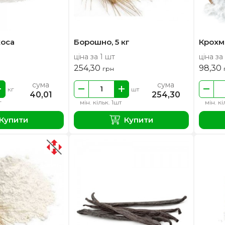
коса
Борошно, 5 кг
Крохм
ціна за 1 шт
ціна за
254,30
98,30
грн
сума
сума
кг
шт
40,01
254,30
г
мін. кільк. 1шт
мін. кі
Купити
Купити