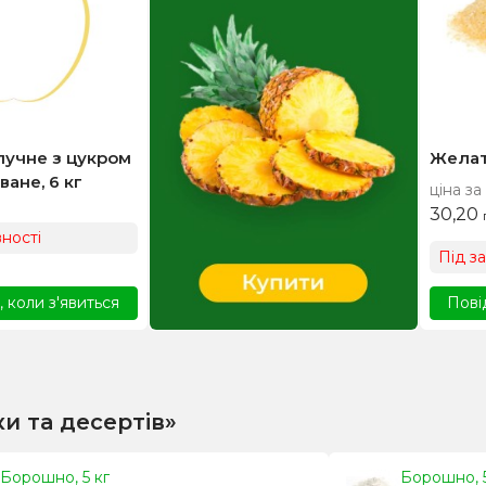
лучне з цукром
Желат
ане, 6 кг
ціна за
30,20
ності
Під з
 коли з'явиться
Пові
ки та десертів»
Борошно, 5 кг
Борошно, 5