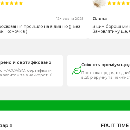
Олена
12 червня 2025
росіювання пройшло на відмінно )) Без
З цим борошним м
к і комочків )
Замовлятиму ще, 
ірено й сертифіковано
Свіжість-преміум що
о HACCP/ISO, сертифікати
Поставка щодня, вхідний
за запитом та в найкоротші
відбір вручну та чек-лис
и
варів
FRUIT TIME