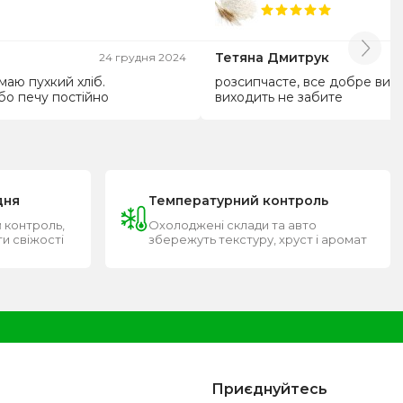
Тетяна Дмитрук
24 грудня 2024
аю пухкий хліб.
розсипчасте, все добре випік
бо печу постійно
виходить не забите
дня
Температурний контроль
 контроль,
Охолоджені склади та авто
ти свіжості
збережуть текстуру, хруст і аромат
Приєднуйтесь