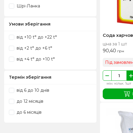
Шрі-Ланка
Умови зберігання
Сода харчова
від +10 t° до +22 t°
ціна за 1 шт
від +2 t° до +6 t°
90,40
грн
від +4 t° до +10 t°
Під замовле
Термін зберігання
мін. кільк. 1шт
від 6 до 10 днів
до 12 місяців
до 6 місяців