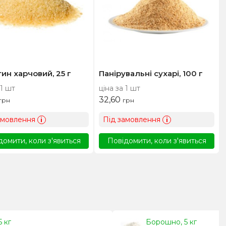
ин харчовий, 25 г
Панірувальні сухарі, 100 г
 1 шт
ціна за 1 шт
32,60
грн
грн
амовлення
Під замовлення
i
i
домити, коли з'явиться
Повідомити, коли з'явиться
 кг
Борошно, 5 кг