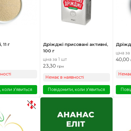
 11 г
Дріжджі присовані активні,
Дріждж
100 г
ціна за
ціна за 1 шт
40,00
23,30
грн
ності
Немає
Немає в наявності
 коли з'явиться
Повідомити, коли з'явиться
Пові