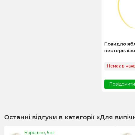
Повидло яб
нестерелізов
Немає в наяв
Повідомити,
Останні відгуки в категорії «Для випіч
Борошно, 5 кг