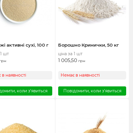
і активні сухі, 100 г
Борошно Кринички, 50 кг
 1 шт
ціна за 1 шт
1 005,50
грн
грн
 в наявності
Немає в наявності
домити, коли з'явиться
Повідомити, коли з'явиться