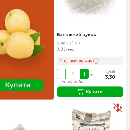
Ванільний цукор
ціна за 1 шт
3,30
грн
Під замовлення
i
сума
шт
3,30
мін. кільк. 1шт
Купити