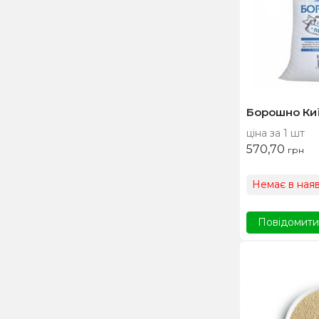
Борошно Киї
ціна за 1 шт
570,70
грн
Немає в наяв
Повідомити,