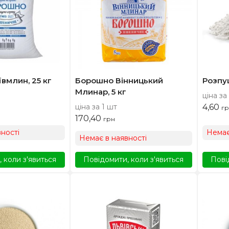
вмлин, 25 кг
Борошно Вінницький
Розпу
Млинар, 5 кг
ціна за
ціна за 1 шт
4,60
гр
170,40
грн
ності
Немає
Немає в наявності
 коли з'явиться
Повідомити, коли з'явиться
Пові