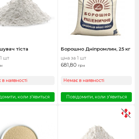
шувач тіста
Борошно Дніпромлин, 25 кг
 1 шт
ціна за 1 шт
681,80
н
грн
 в наявності
Немає в наявності
домити, коли з'явиться
Повідомити, коли з'явиться