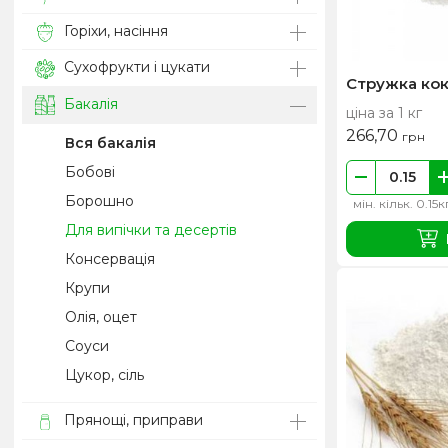
Горіхи, насіння
Сухофрукти і цукати
Стружка ко
Бакалія
ціна за 1 кг
266,70
грн
Вся бакалія
Бобові
Борошно
мін. кільк. 0.15к
Для випічки та десертів
Консервація
Крупи
Олія, оцет
Соуси
Цукор, сіль
Прянощі, приправи