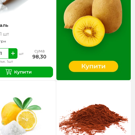
аль
 1 шт
грн
сума
шт
98,30
льк. 1шт
Купити