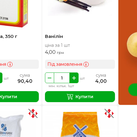
, 350 г
Ванілін
ціна за 1 шт
4,00
грн
ння
Під замовлення
i
i
сума
сума
шт
шт
90,40
4,00
мін. кільк. 1шт
Купити
Купити