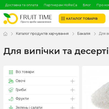
Доставка та оплата
Партнерам HoReCa
Блог
Про ко
КАТАЛОГ ТОВАРІВ
Каталог продуктів харчування
Бакалія
Для в
Для випічки та десерт
Всі товари
Овочі
Гриби
Фрукти
Зелень і салати