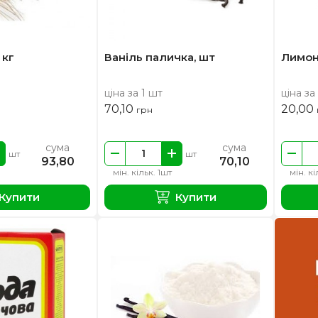
 кг
Ваніль паличка, шт
Лимон
ціна за 1 шт
ціна за
70,10
20,00
грн
сума
сума
шт
шт
93,80
70,10
мін. кільк. 1шт
мін. кі
Купити
Купити