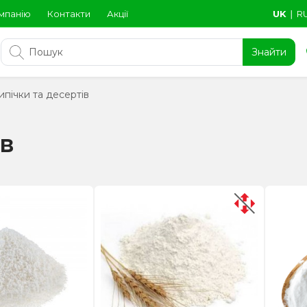
мпанію
Контакти
Акції
UK
∣
R
Знайти
ипічки та десертів
ів