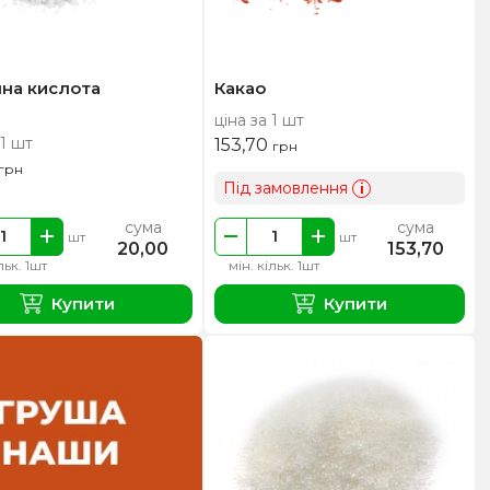
на кислота
Какао
ціна за 1 шт
 1 шт
153,70
грн
грн
Під замовлення
i
сума
сума
шт
шт
20,00
153,70
льк. 1шт
мін. кільк. 1шт
Купити
Купити