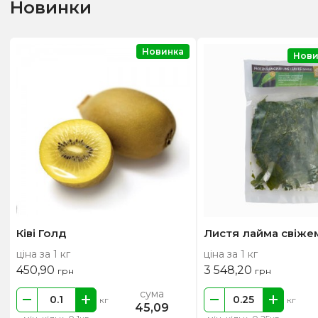
Новинки
Новинка
Нови
Ківі Голд
Листя лайма свіже
ціна за 1 кг
ціна за 1 кг
450,90
3 548,20
грн
грн
сума
кг
кг
45,09