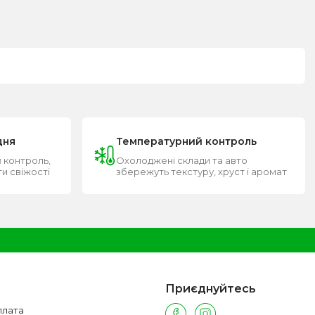
дня
Температурний контроль
 контроль,
Охолоджені склади та авто
ти свіжості
збережуть текстуру, хруст і аромат
Приєднуйтесь
плата