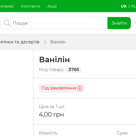
мпанію
Контакти
Акції
UK
∣
R
Знайти
ипічки та десертів
Ванілін
Ванілін
Код товару:
3765
Під замовлення
i
Ціна за 1 шт
4,00
грн
Кількість
Сума