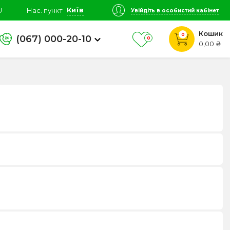
Київ
U
Нас. пункт
Увійдіть в особистий кабінет
Кошик
0
(067) 000-20-10
0
0,00 ₴