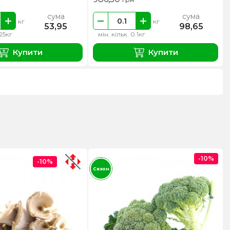
сума
сума
кг
кг
53,95
98,65
.25кг
мін. кільк. 0.1кг
Купити
Купити
-10%
-10%
Сезон