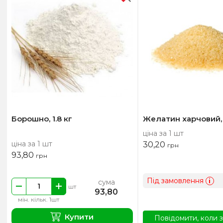
Борошно, 1.8 кг
Желатин харчовий, 
ціна за 1 шт
ціна за 1 шт
30,20
грн
93,80
грн
Під замовлення
i
сума
шт
93,80
мін. кільк. 1шт
Купити
Повідомити, коли з