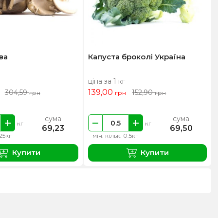
ва
Капуста броколі Україна
ціна за 1 кг
139,00
304,59
152,90
грн
грн
грн
сума
сума
кг
кг
69,23
69,50
.25кг
мін. кільк. 0.5кг
Купити
Купити