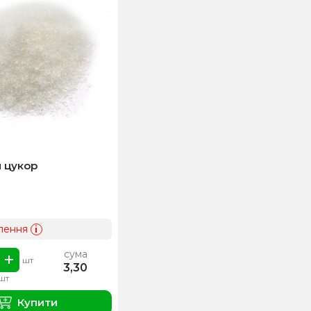
 цукор
лення
i
сума
шт
3,30
1шт
Купити