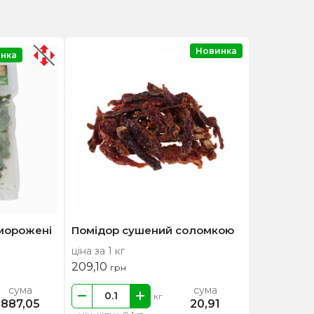
Новинка
нка
морожені
Помідор сушений соломкою
ціна за 1 кг
209,10
грн
сума
сума
кг
887,05
20,91