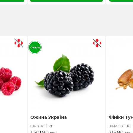
Сезон
Ожина Україна
Фініки Тун
ціна за 1 кг
ціна за 1 кг
1 301,80
215,80
грн
грн