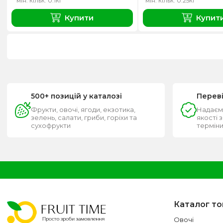
мін. кільк. 0.1кг
мін. кільк. 0.25кг
Купити
Купит
500+ позицій у каталозі
Перев
Фрукти, овочі, ягоди, екзотика,
Надаєм
зелень, салати, гриби, горіхи та
якості 
сухофрукти
термін
Каталог то
Овочі