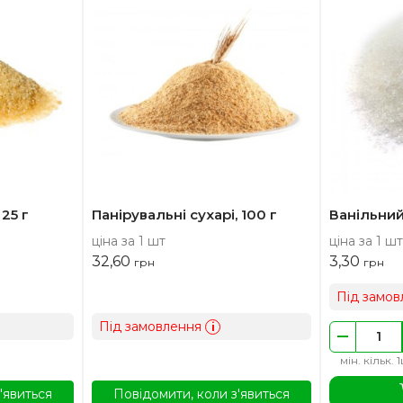
25 г
Панірувальні сухарі, 100 г
Ванільний
ціна за 1 шт
ціна за 1 шт
32,60
3,30
грн
грн
Під замов
Під замовлення
i
мін. кільк. 
'явиться
Повідомити, коли з'явиться