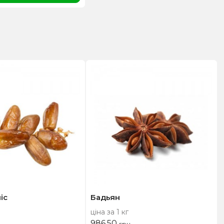
іс
Бадьян
ціна за 1 кг
986,50
грн