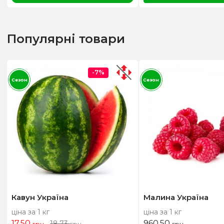
Популярні товари
-7%
Сезон
Сезон
Кавун Україна
Малина Україна
ціна за 1 кг
ціна за 1 кг
17,50
960,50
18,73
грн
грн
грн