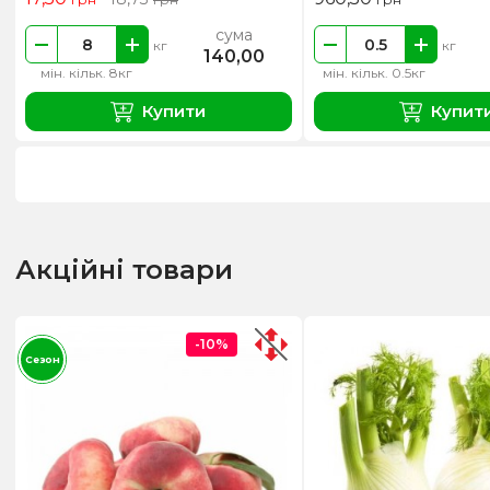
сума
кг
кг
140,00
мін. кільк. 8кг
мін. кільк. 0.5кг
Купити
Купит
Акційні товари
-10%
Сезон