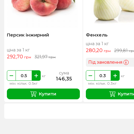
Персик інжирний
Фенхель
ціна за 1 кг
ціна за 1 кг
280,20
299,81
грн
гр
292,70
321,97
грн
грн
Під замовлення
i
сума
кг
кг
146,35
мін. кільк. 0.5кг
мін. кільк. 0.3кг
Купити
Купит