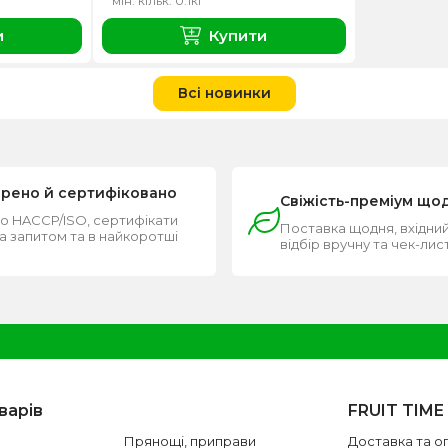
мін. кільк. 0.1кг
и
Купити
Всі новинки
ірено й сертифіковано
Свіжість-преміум що
о HACCP/ISO, сертифікати
Поставка щодня, вхідний
за запитом та в найкоротші
відбір вручну та чек-лис
и
варів
FRUIT TIME
Прянощі, приправи
Доставка та о