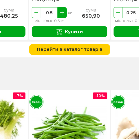
сума
сума
кг
480,25
650,90
мін. кільк. 0.5кг
мін. кільк. 0
и
Купити
Перейти в каталог товарів
-7%
-10%
Сезон
Сезон