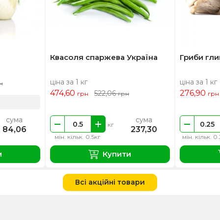
Квасоля спаржева Україна
Гриби гли
ціна за 1 кг
ціна за 1 кг
н
474,60
276,90
522,06
грн
грн
грн
сума
сума
кг
84,06
237,30
мін. кільк. 0.5кг
мін. кільк. 0
и
Купити
Всі акційні товари