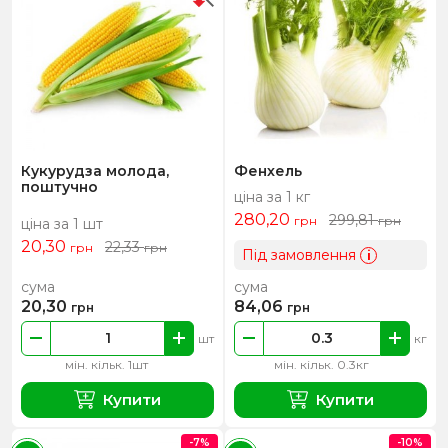
Кукурудза молода,
Фенхель
поштучно
ціна за 1 кг
280,20
299,81
грн
грн
ціна за 1 шт
20,30
22,33
грн
грн
Під замовлення
i
сума
сума
20,30
84,06
грн
грн
шт
кг
мін. кільк. 1шт
мін. кільк. 0.3кг
Купити
Купити
-7%
-10%