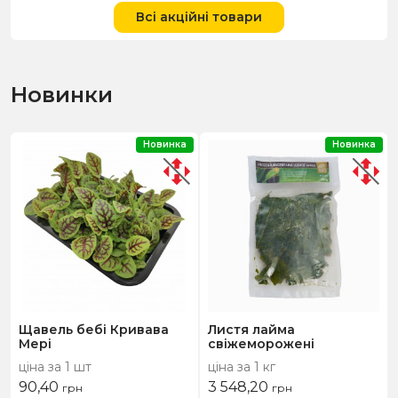
Всі акційні товари
Новинки
Новинка
Новинка
Щавель бебі Кривава
Листя лайма
Мері
свіжеморожені
ціна за 1 шт
ціна за 1 кг
90,40
3 548,20
грн
грн