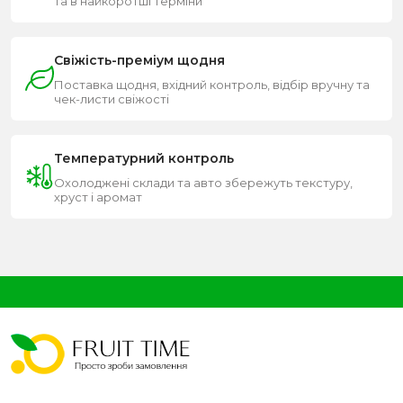
та в найкоротші терміни
Свіжість-преміум щодня
Поставка щодня, вхідний контроль, відбір вручну та
чек-листи свіжості
Температурний контроль
Охолоджені склади та авто збережуть текстуру,
хруст і аромат