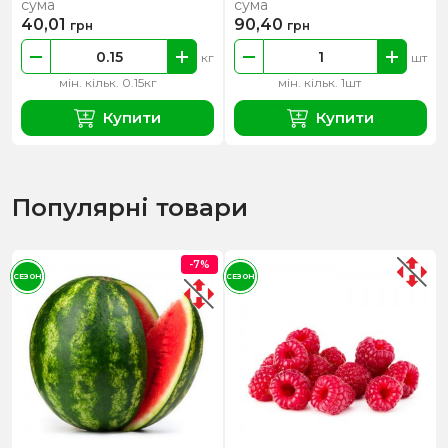
сума
сума
40,01
90,40
грн
грн
кг
шт
мін. кільк. 0.15кг
мін. кільк. 1шт
Купити
Купити
Популярні товари
-7%
СЕЗОН
СЕЗОН