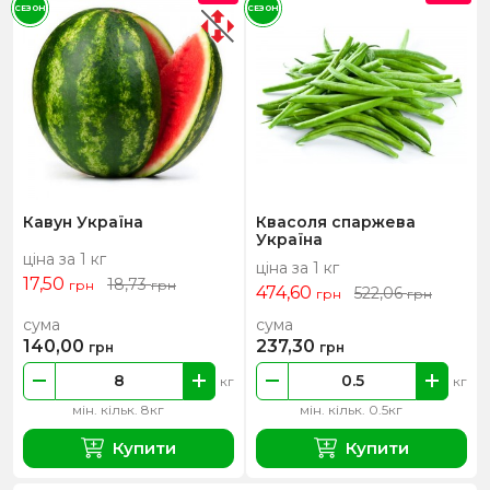
СЕЗОН
СЕЗОН
Кавун Україна
Квасоля спаржева
Україна
ціна за 1 кг
ціна за 1 кг
17,50
18,73
грн
грн
474,60
522,06
грн
грн
сума
сума
140,00
237,30
грн
грн
кг
кг
мін. кільк. 8кг
мін. кільк. 0.5кг
Купити
Купити