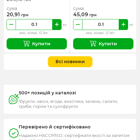
сума
сума
20,91
45,09
грн
грн
кг
кг
мін. кільк. 0.1кг
мін. кільк. 0.1кг
Купити
Купити
Всі новинки
500+ позицій у каталозі
Фрукти, овочі, ягоди, екзотика, зелень, салати,
гриби, горіхи та сухофрукти
Перевірено й сертифіковано
Надаємо HACCP/ISO, сертифікати якості за запитом