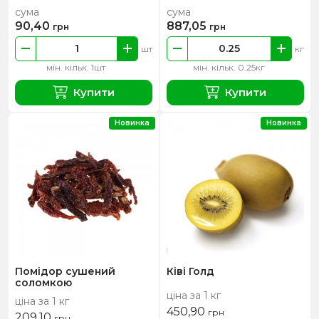
сума
сума
90,40
887,05
грн
грн
шт
кг
мін. кільк. 1шт
мін. кільк. 0.25кг
Купити
Купити
Новинка
Новинка
Помідор сушений
Ківі Голд
соломкою
ціна за 1 кг
ціна за 1 кг
450,90
грн
209,10
грн