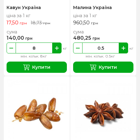
Кавун Україна
Малина Україна
ціна за 1 кг
ціна за 1 кг
17,50
960,50
18,73
грн
грн
грн
сума
сума
140,00
480,25
грн
грн
кг
кг
мін. кільк. 8кг
мін. кільк. 0.5кг
Купити
Купити