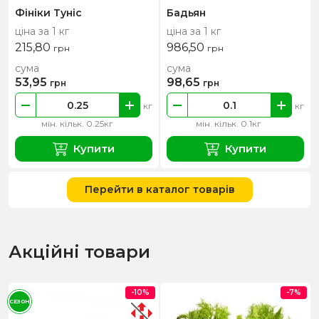
Фініки Туніс
Бадьян
ціна за 1 кг
ціна за 1 кг
215,80
986,50
грн
грн
сума
сума
53,95
98,65
грн
грн
кг
кг
мін. кільк. 0.25кг
мін. кільк. 0.1кг
Купити
Купити
Перейти в каталог товарів
Акційні товари
-10%
-7%
СЕЗОН