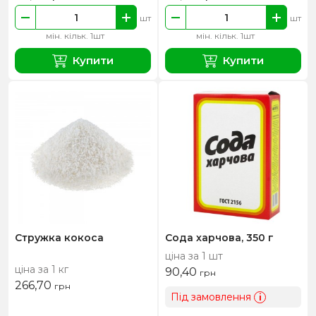
шт
шт
мін. кільк. 1шт
мін. кільк. 1шт
Купити
Купити
Стружка кокоса
Сода харчова, 350 г
ціна за 1 шт
ціна за 1 кг
90,40
грн
266,70
грн
Під замовлення
i