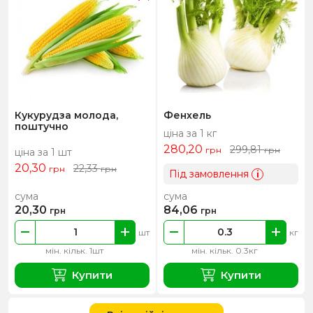
Кукурудза молода,
Фенхель
поштучно
ціна за 1 кг
280,20
299,81
грн
грн
ціна за 1 шт
20,30
22,33
грн
грн
Під замовлення
i
сума
сума
20,30
84,06
грн
грн
шт
кг
мін. кільк. 1шт
мін. кільк. 0.3кг
Купити
Купити