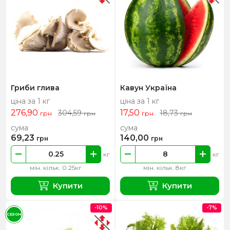
Гриби глива
Кавун Україна
ціна за 1 кг
ціна за 1 кг
276,90
17,50
304,59
18,73
грн
грн
грн
грн
сума
сума
69,23
140,00
грн
грн
кг
кг
мін. кільк. 0.25кг
мін. кільк. 8кг
Купити
Купити
-10%
-7%
СЕЗОН