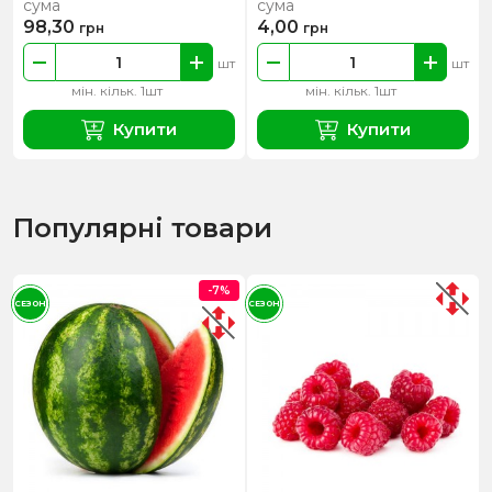
сума
сума
98,30
4,00
грн
грн
шт
шт
мін. кільк. 1шт
мін. кільк. 1шт
Купити
Купити
Популярні товари
-7%
СЕЗОН
СЕЗОН