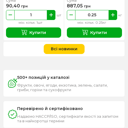
сума
сума
90,40
887,05
грн
грн
шт
кг
мін. кільк. 1шт
мін. кільк. 0.25кг
Купити
Купити
Всі новинки
500+ позицій у каталозі
Фрукти, овочі, ягоди, екзотика, зелень, салати,
гриби, горіхи та сухофрукти
Перевірено й сертифіковано
Надаємо HACCP/ISO, сертифікати якості за запитом
та в найкоротші терміни