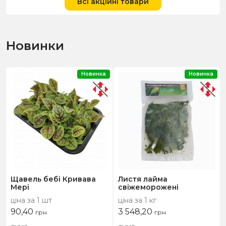
Всі акційні товари
Новинки
Новинка
Новинка
Щавель бебі Кривава
Листя лайма
Мері
свіжеморожені
ціна за 1 шт
ціна за 1 кг
90,40
3 548,20
грн
грн