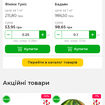
Фініки Туніс
Бадьян
ціна за 1 кг
ціна за 1 кг
215,80
986,50
грн
грн
сума
сума
53,95
98,65
грн
грн
кг
кг
мін. кільк. 0.25кг
мін. кільк. 0.1кг
Купити
Купити
Перейти в каталог товарів
Акційні товари
-10%
-7%
СЕЗОН
СЕЗОН