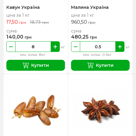
Кавун Україна
Малина Україна
ціна за 1 кг
ціна за 1 кг
17,50
960,50
18,73
грн
грн
грн
сума
сума
140,00
480,25
грн
грн
кг
кг
мін. кільк. 8кг
мін. кільк. 0.5кг
Купити
Купити