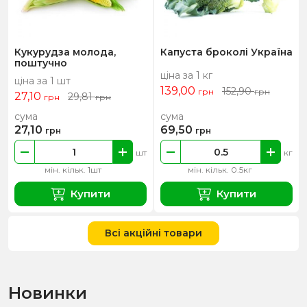
Кукурудза молода,
Капуста броколі Україна
поштучно
ціна за 1 кг
ціна за 1 шт
139,00
152,90
грн
грн
27,10
29,81
грн
грн
сума
сума
27,10
69,50
грн
грн
шт
кг
мін. кільк. 1шт
мін. кільк. 0.5кг
Купити
Купити
Всі акційні товари
Новинки