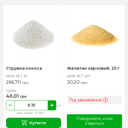
Стружка кокоса
Желатин харчовий, 25 г
ціна за 1 кг
ціна за 1 шт
266,70
30,20
грн
грн
сума
40,01
грн
Під замовлення
i
кг
мін. кільк. 0.15кг
Повідомити, коли
Купити
з'явиться