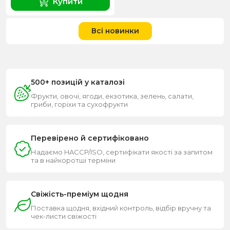
Купити
Всі новинки
500+ позицій у каталозі
Фрукти, овочі, ягоди, екзотика, зелень, салати,
гриби, горіхи та сухофрукти
Перевірено й сертифіковано
Надаємо HACCP/ISO, сертифікати якості за запитом
та в найкоротші терміни
Свіжість-преміум щодня
Поставка щодня, вхідний контроль, відбір вручну та
чек-листи свіжості