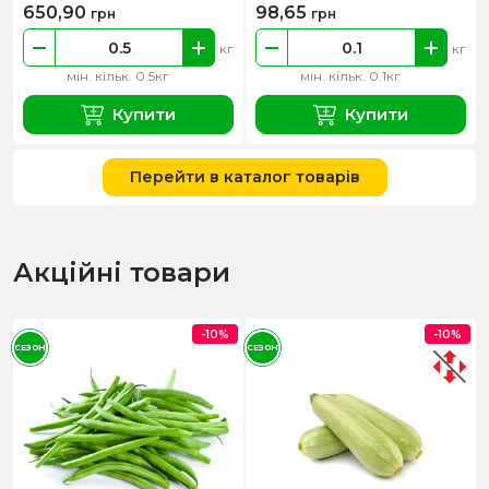
650,90
98,65
грн
грн
кг
кг
мін. кільк. 0.5кг
мін. кільк. 0.1кг
Купити
Купити
Перейти в каталог товарів
Акційні товари
-10%
-10%
СЕЗОН
СЕЗОН