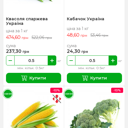
Квасоля спаржева
Кабачок Україна
Україна
ціна за 1 кг
ціна за 1 кг
48,60
53,46
грн
грн
474,60
522,06
грн
грн
сума
сума
237,30
24,30
грн
грн
кг
кг
мін. кільк. 0.5кг
мін. кільк. 0.5кг
Купити
Купити
-10%
-10%
СЕЗОН
СЕЗОН