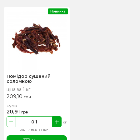
Новинка
Помідор сушений
соломкою
ціна за 1 кг
209,10
грн
сума
20,91
грн
кг
мін. кільк. 0.1кг