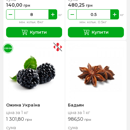
140,00
480,25
грн
грн
кг
кг
мін. кільк. 8кг
мін. кільк. 0.5кг
Купити
Купити
СЕЗОН
Ожина Україна
Бадьян
ціна за 1 кг
ціна за 1 кг
1 301,80
986,50
грн
грн
сума
сума