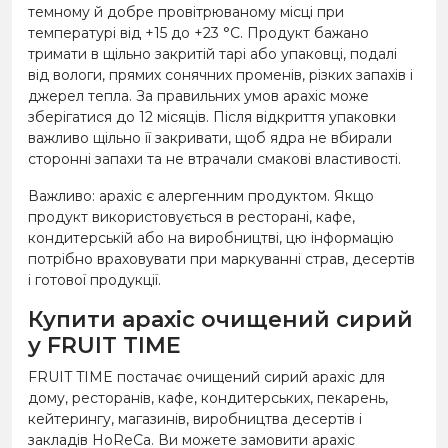
темному й добре провітрюваному місці при
температурі від +15 до +23 °C. Продукт бажано
тримати в щільно закритій тарі або упаковці, подалі
від вологи, прямих сонячних променів, різких запахів і
джерел тепла. За правильних умов арахіс може
зберігатися до 12 місяців. Після відкриття упаковки
важливо щільно її закривати, щоб ядра не вбирали
сторонні запахи та не втрачали смакові властивості.
Важливо: арахіс є алергенним продуктом. Якщо
продукт використовується в ресторані, кафе,
кондитерській або на виробництві, цю інформацію
потрібно враховувати при маркуванні страв, десертів
і готової продукції.
Купити арахіс очищений сирий
у FRUIT TIME
FRUIT TIME постачає очищений сирий арахіс для
дому, ресторанів, кафе, кондитерських, пекарень,
кейтерингу, магазинів, виробництва десертів і
закладів HoReCa. Ви можете замовити арахіс