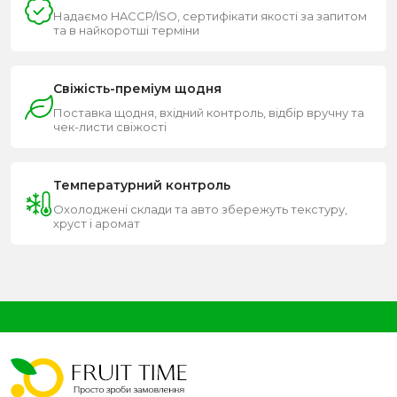
Надаємо HACCP/ISO, сертифікати якості за запитом
та в найкоротші терміни
Свіжість-преміум щодня
Поставка щодня, вхідний контроль, відбір вручну та
чек-листи свіжості
Температурний контроль
Охолоджені склади та авто збережуть текстуру,
хруст і аромат