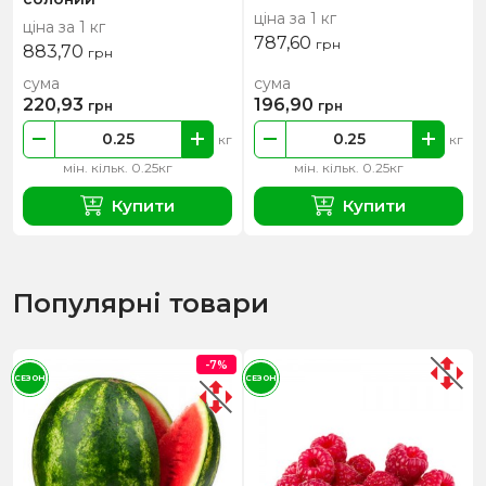
ціна за 1 кг
ціна за 1 кг
787,60
грн
883,70
грн
сума
сума
220,93
196,90
грн
грн
кг
кг
мін. кільк. 0.25кг
мін. кільк. 0.25кг
Купити
Купити
Популярні товари
-7%
СЕЗОН
СЕЗОН