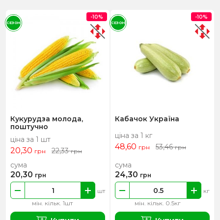
-10%
-10%
СЕЗОН
СЕЗОН
Кукурудза молода,
Кабачок Україна
поштучно
ціна за 1 кг
ціна за 1 шт
48,60
53,46
грн
грн
20,30
22,33
грн
грн
сума
сума
20,30
24,30
грн
грн
шт
кг
мін. кільк. 1шт
мін. кільк. 0.5кг