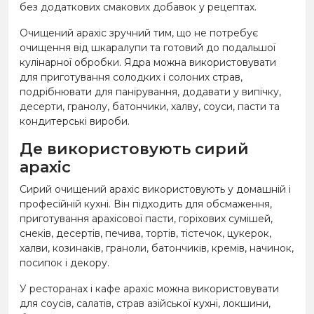
без додаткових смакових добавок у рецептах.
Очищений арахіс зручний тим, що не потребує
очищення від шкаралупи та готовий до подальшої
кулінарної обробки. Ядра можна використовувати
для приготування солодких і солоних страв,
подрібнювати для панірування, додавати у випічку,
десерти, гранолу, батончики, халву, соуси, пасти та
кондитерські вироби.
Де використовують сирий
арахіс
Сирий очищений арахіс використовують у домашній і
професійній кухні. Він підходить для обсмаження,
приготування арахісової пасти, горіхових сумішей,
снеків, десертів, печива, тортів, тістечок, цукерок,
халви, козинаків, граноли, батончиків, кремів, начинок,
посипок і декору.
У ресторанах і кафе арахіс можна використовувати
для соусів, салатів, страв азійської кухні, локшини,