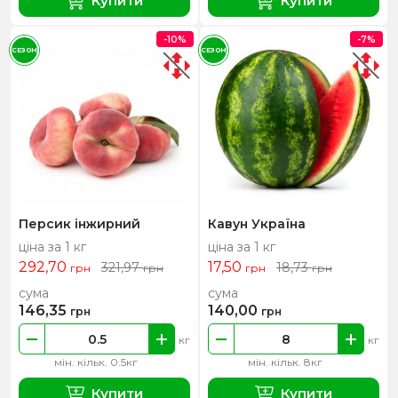
Купити
Купити
-10%
-7%
СЕЗОН
СЕЗОН
Персик інжирний
Кавун Україна
ціна за 1 кг
ціна за 1 кг
292,70
17,50
321,97
18,73
грн
грн
грн
грн
сума
сума
146,35
140,00
грн
грн
кг
кг
мін. кільк. 0.5кг
мін. кільк. 8кг
Купити
Купити