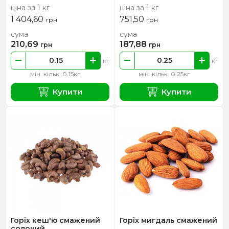
ціна за 1 кг
ціна за 1 кг
1 404,60
751,50
грн
грн
сума
сума
210,69
187,88
грн
грн
кг
кг
мін. кільк. 0.15кг
мін. кільк. 0.25кг
Купити
Купити
Горіх кеш'ю смажений
Горіх мигдаль смажений
солоний