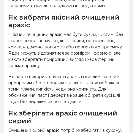
солоними та кисло-солодкими інгредієнтами.
Як вибрати якісний очищений
арахіс
Якісний очищений арахіс має бути сухим, чистим, без
стороннього запаху, слідів плісняви, пошкоджень,
комах, надмірної вологості або прогірклого присмаку.
Ядра можуть відрізнятися за розміром і формою, але
мають зберігати природний вигляд і характерний
аромат арахісу.
Не варто використовувати арахіс із кислим, затхлим,
прогірклим або стороннім запахом. Також небажані
темні плями, липкість, надмірна крихкість. Для
обсмаження, паст і десертів краще обирати сухі цілі
ядра без виражених пошкоджень.
Як зберігати арахіс очищений
сирий
Очищений сирий арахіс потрібно зберігати в сухому,