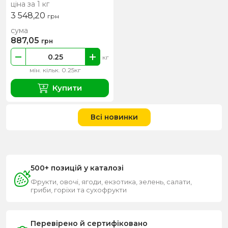
ціна за 1 кг
3 548,20
грн
сума
887,05
грн
кг
мін. кільк. 0.25кг
Купити
Всі новинки
500+ позицій у каталозі
Фрукти, овочі, ягоди, екзотика, зелень, салати,
гриби, горіхи та сухофрукти
Перевірено й сертифіковано