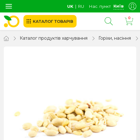
Київ
UK
∣
RU
Нас. пункт
0
КАТАЛОГ ТОВАРІВ
Каталог продуктів харчування
Горіхи, насіння