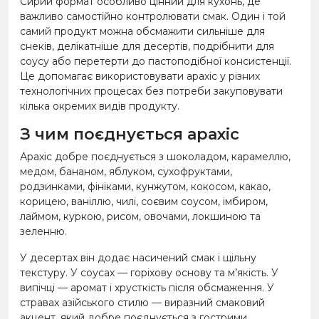
Сирий формат особливо цінний для кухонь, де
важливо самостійно контролювати смак. Один і той
самий продукт можна обсмажити сильніше для
снеків, делікатніше для десертів, подрібнити для
соусу або перетерти до пастоподібної консистенції.
Це допомагає використовувати арахіс у різних
технологічних процесах без потреби закуповувати
кілька окремих видів продукту.
З чим поєднується арахіс
Арахіс добре поєднується з шоколадом, карамеллю,
медом, бананом, яблуком, сухофруктами,
родзинками, фініками, кунжутом, кокосом, какао,
корицею, ваніллю, чилі, соєвим соусом, імбиром,
лаймом, куркою, рисом, овочами, локшиною та
зеленню.
У десертах він додає насичений смак і щільну
текстуру. У соусах — горіхову основу та м’якість. У
випічці — аромат і хрусткість після обсмаження. У
стравах азійського стилю — виразний смаковий
акцент, який добре поєднується з гострими,