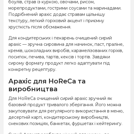
боулів, страв із куркою, овочами, рисом,
морепродуктами, гострими соусами та маринадами.
Подрібнений арахіс додає стравам щільнішу
текстуру, легкий горіховий акцент і приємну
хрусткість після обсмаження.
Для кондитерських і пекарень очищений сирий
арахіс — зручна сировина для начинок, паст, праліне,
кремів, шоколадних виробів, карамелізованих горіхів,
посипок, печива, тартів, кексів і тортів. Завдяки
сирому формату продукт легко адаптувати під
конкретну рецептуру.
Арахіс для HoReCa та
виробництва
Для HoReCa очищений сирий арахіс зручний як
базовий продукт тривалого зберігання. Його можна
закуповувати для регулярного використання в меню,
десертній карті, кондитерському виробництві,
снекових позиціях, банкетах, фуршетах і кейтерингу.