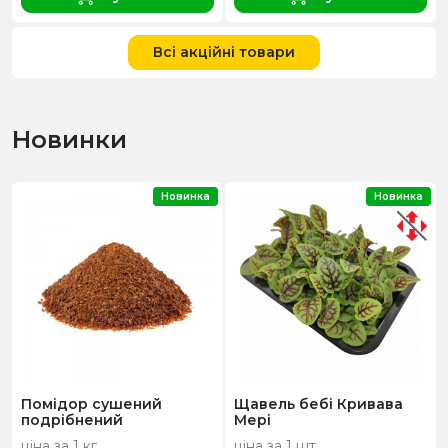
Всі акційні товари
Новинки
Новинка
Новинка
Помідор сушений
Щавель бебі Кривава
подрібнений
Мері
ціна за 1 кг
ціна за 1 шт