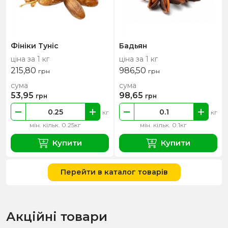
Фініки Туніс
Бадьян
ціна за 1 кг
ціна за 1 кг
215,80
986,50
грн
грн
сума
сума
53,95
98,65
грн
грн
кг
кг
мін. кільк. 0.25кг
мін. кільк. 0.1кг
Купити
Купити
Перейти в каталог товарів
Акційні товари