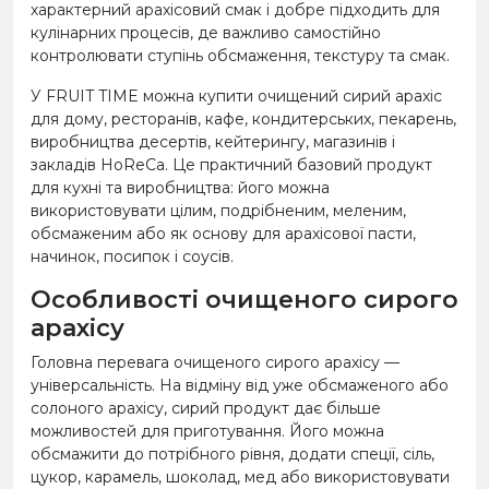
характерний арахісовий смак і добре підходить для
кулінарних процесів, де важливо самостійно
контролювати ступінь обсмаження, текстуру та смак.
У FRUIT TIME можна купити очищений сирий арахіс
для дому, ресторанів, кафе, кондитерських, пекарень,
виробництва десертів, кейтерингу, магазинів і
закладів HoReCa. Це практичний базовий продукт
для кухні та виробництва: його можна
використовувати цілим, подрібненим, меленим,
обсмаженим або як основу для арахісової пасти,
начинок, посипок і соусів.
Особливості очищеного сирого
арахісу
Головна перевага очищеного сирого арахісу —
універсальність. На відміну від уже обсмаженого або
солоного арахісу, сирий продукт дає більше
можливостей для приготування. Його можна
обсмажити до потрібного рівня, додати спеції, сіль,
цукор, карамель, шоколад, мед або використовувати