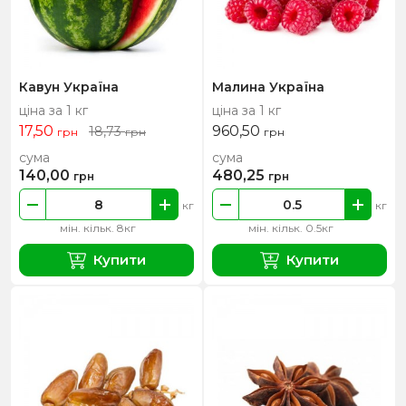
Кавун Україна
Малина Україна
ціна за 1 кг
ціна за 1 кг
17,50
960,50
18,73
грн
грн
грн
сума
сума
140,00
480,25
грн
грн
кг
кг
мін. кільк. 8кг
мін. кільк. 0.5кг
Купити
Купити