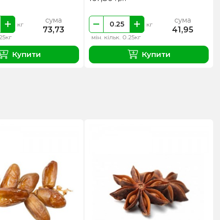
сума
сума
кг
кг
73,73
41,95
.25кг
мін. кільк. 0.25кг
Купити
Купити