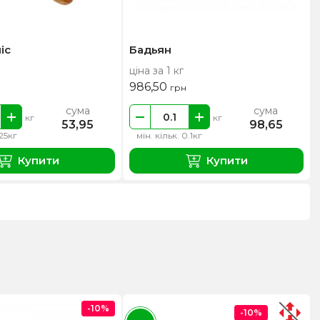
іс
Бадьян
ціна за 1 кг
986,50
грн
сума
сума
кг
кг
53,95
98,65
.25кг
мін. кільк. 0.1кг
Купити
Купити
-10%
-10%