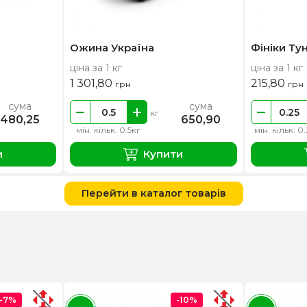
Ожина Україна
Фініки Тун
ціна за 1 кг
ціна за 1 кг
1 301,80
215,80
грн
грн
сума
сума
кг
480,25
650,90
мін. кільк. 0.5кг
мін. кільк. 0
и
Купити
Перейти в каталог товарів
-7%
-10%