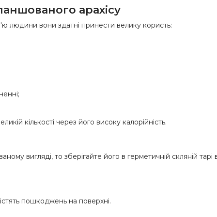
ланшованого арахісу
'ю людини вони здатні принести велику користь:
ненні;
ликій кількості через його високу калорійність.
ному вигляді, то зберігайте його в герметичній скляній тарі 
 містять пошкоджень на поверхні.