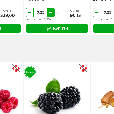
сума
сума
кг
339,00
190,13
мін. кільк. 0.25кг
мін. кільк. 0
и
Купити
Сезон