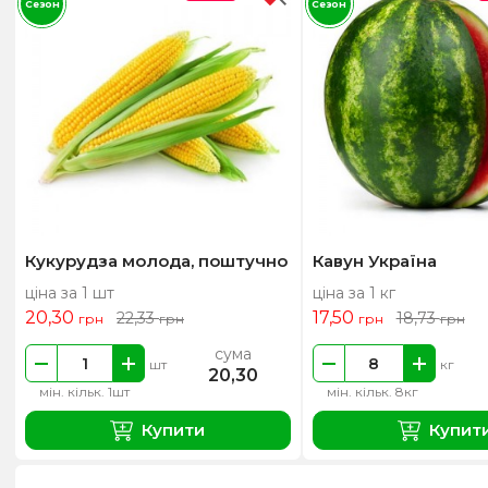
Сезон
Сезон
Кукурудза молода, поштучно
Кавун Україна
ціна за 1 шт
ціна за 1 кг
20,30
17,50
22,33
18,73
грн
грн
грн
грн
сума
шт
кг
20,30
мін. кільк. 1шт
мін. кільк. 8кг
Купити
Купит