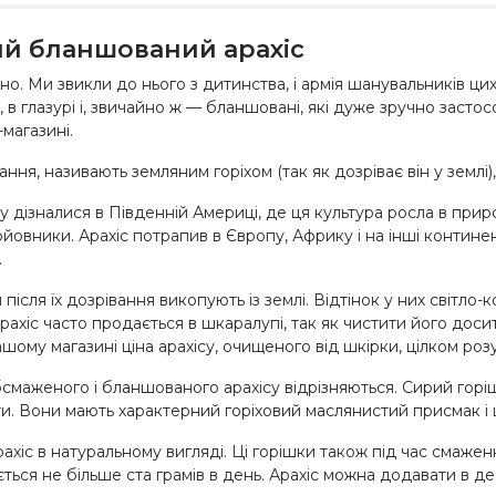
ий бланшований арахіс
о. Ми звикли до нього з дитинства, і армія шанувальників цих
, в глазурі і, звичайно ж — бланшовані, які дуже зручно застос
магазині.
ння, називають земляним горіхом (так як дозріває він у земл
дізналися в Південній Америці, де ця культура росла в природі
ойовники. Арахіс потрапив в Європу, Африку і на інші контин
.
після їх дозрівання викопують із землі. Відтінок у них світло-
рахіс часто продається в шкаралупі, так як чистити його доси
ому магазині ціна арахісу, очищеного від шкірки, цілком роз
смаженого і бланшованого арахісу відрізняються. Сирий горішо
 Вони мають характерний горіховий маслянистий присмак і ці
ахіс в натуральному вигляді. Ці горішки також під час смаже
ься не більше ста грамів в день. Арахіс можна додавати в де