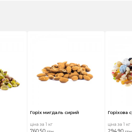
Горіх мигдаль сирий
Горіхова 
ціна за 1 кг
ціна за 1 кг
760,50
294,90
грн
грн