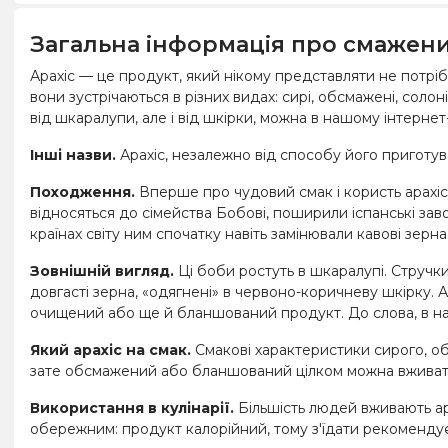
Загальна інформація про смажен
Арахіс — це продукт, який нікому представляти не потрібн
вони зустрічаються в різних видах: сирі, обсмажені, солоні
від шкаралупи, але і від шкірки, можна в нашому інтернет-
Інші назви.
Арахіс, незалежно від способу його приготува
Походження.
Вперше про чудовий смак і користь арахісу 
відносяться до сімейства Бобові, поширили іспанські зав
країнах світу ним спочатку навіть замінювали кавові зерна
Зовнішній вигляд.
Ці боби ростуть в шкаралупі. Стручки 
довгасті зерна, «одягнені» в червоно-коричневу шкірку. А
очищений або ще й бланшований продукт. До слова, в наш
Який арахіс на смак.
Смакові характеристики сирого, об
зате обсмажений або бланшований цілком можна вживати.
Використання в кулінарії.
Більшість людей вживають ар
обережним: продукт калорійний, тому з'їдати рекомендуєт