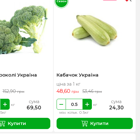
Сезон
роколі Україна
Кабачок Україна
ціна за 1 кг
48,60
152,90
53,46
грн
грн
грн
сума
сума
кг
кг
69,50
24,30
.5кг
мін. кільк. 0.5кг
Купити
Купити