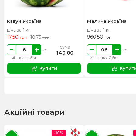
Кавун Україна
Малина Україна
ціна за 1 кг
ціна за 1 кг
17,50
960,50
18,73
грн
грн
грн
сума
кг
кг
140,00
мін. кільк. 8кг
мін. кільк. 0.5кг
Купити
Купит
Акційні товари
-10%