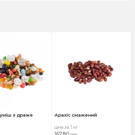
суміш з драже
Арахіс смажений
ціна за 1 кг
167,80
грн