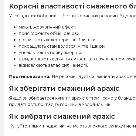
Корисні властивості смаженого б
У складі цих бобових — безліч корисних речовин. Здоров
мають жовчогінний ефект;
прискорюють обмін речовин;
розчиняють холестеринові бляшки;
покращують стан волосся, нігтів і шкіри;
уповільнюють появу зморшок;
швидко дають відчуття ситості, що важливо при схуд
відновлюють запас сил і енергії.
Протипоказання.
Не рекомендується вживати арахіс в ве
Як зберігати смажений арахіс
Якщо ви збираєтеся купити арахіс оптом і саме у бланшова
придатності, покладіть горішки в холодильник.
Як вибрати смажений арахіс
Купуйте тільки ті ядра, які не мають згірклого запаху і не