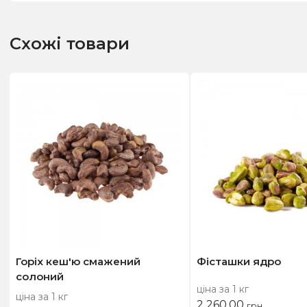
Схожі товари
Горіх кеш'ю смажений
Фісташки ядро
солоний
ціна за 1 кг
ціна за 1 кг
2 260,00
грн