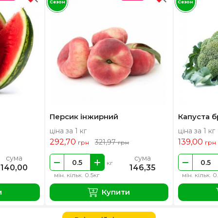
Сезон
Сезон
Персик інжирний
Капуста б
ціна за 1 кг
ціна за 1 кг
292,70
139,00
321,97
грн
грн
грн
сума
сума
кг
140,00
146,35
мін. кільк. 0.5кг
мін. кільк. 0
и
Купити