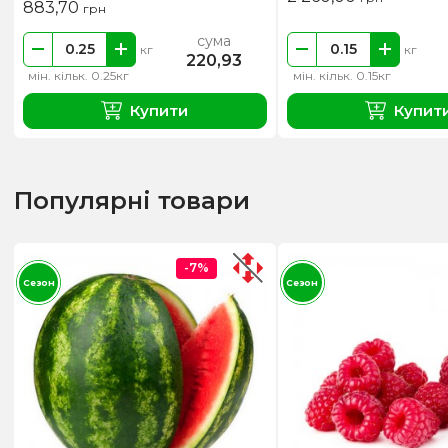
883,70
грн
сума
кг
кг
220,93
мін. кільк. 0.25кг
мін. кільк. 0.15кг
Купити
Купит
Популярні товари
-7%
Сезон
Сезон