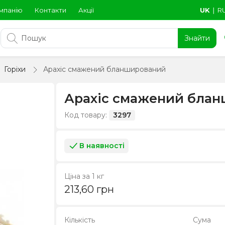
мпанію
Контакти
Акції
UK
∣
R
Знайти
Горіхи
Арахіс смажений бланширований
Арахіс смажений бла
Код товару:
3297
В наявності
Ціна за 1 кг
213,60
грн
Кількість
Сума