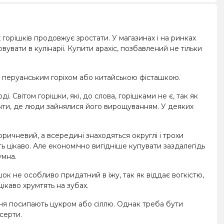
 горішків продовжує зростати. У магазинах і на ринках
овувати в кулінарії. Купити арахіс, позбавлений не тільки
і), перуанським горіхом або китайською фісташкою.
. Світом горішки, які, до слова, горішками не є, так як
енти, де люди зайнялися його вирощуванням. У деяких
коричневий, а всередині знаходяться округлі і трохи
ть цікаво. Але економічно вигідніше купувати заздалегідь
умна.
к не особливо придатний в їжу, так як віддає вогкістю,
каво хрумтять на зубах.
ння посипають цукром або сіллю. Однак треба бути
серти.