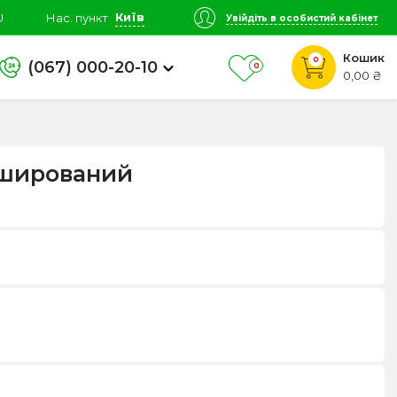
Київ
U
Нас. пункт
Увійдіть в особистий кабінет
Кошик
0
(067) 000-20-10
0
0,00 ₴
нширований