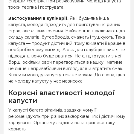
старшій «сестрі». При розжовуванні молода капуста
трохи терпка і гострувата.
Застосування в кулінарії.
Як і будь-яка інша
капуста, молода підходить для приготування різних
страв, але є і виключення. Найчастіше її включають до
складу салатів, бутербродів, смажать і тушкують. Така
капуста — продукт дієтичний, тому вживати її краще в
необробленому вигляді. А ось для голубців її листя не
підходять, воно буде рватися. Не слід готувати з неї
борщ, оскільки овоч перетвориться в кашку і матиме
не лише непривабливий вигляд, але й втратить смак.
Квасити молоду капусту теж не можна. До слова, ціна
на молоду капусту у нас невисока.
Корисні властивості молодої
капусти
У капусті багато вітамінів, завдяки чому її
рекомендують при різних захворюваннях і дієтичному
харчуванні. Організму людини вона принесе таку
користь: