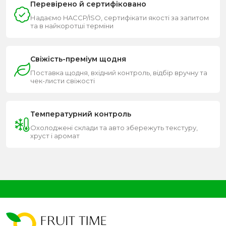
Перевірено й сертифіковано
Надаємо HACCP/ISO, сертифікати якості за запитом
та в найкоротші терміни
Свіжість-преміум щодня
Поставка щодня, вхідний контроль, відбір вручну та
чек-листи свіжості
Температурний контроль
Охолоджені склади та авто збережуть текстуру,
хруст і аромат