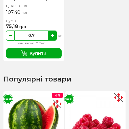
ціна за 1 кг
107,40
грн
сума
75,18
грн
кг
мін. кільк. 0.7кг
Купити
Популярні товари
-7%
СЕЗОН
СЕЗОН