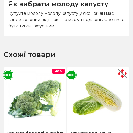
Як вибрати молоду капусту
Купуйте молоду молоду капусту у якої качан має
світло-зелений відтінок і не має ушкоджень. Овоч має
бути тугим і хрустким.
Схожі товари
-10%
СЕЗОН
СЕЗОН
Капуста броколі Україна
Капуста пекінська