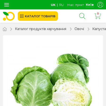
Київ
UK
∣
RU
Нас. пункт
0
КАТАЛОГ ТОВАРІВ
Каталог продуктів харчування
Овочі
Капуста