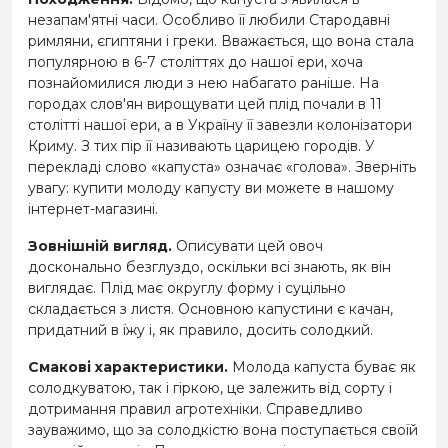
незапам'ятні часи. Особливо її любили Стародавні
римляни, єгиптяни і греки. Вважається, що вона стала
популярною в 6-7 століттях до нашої ери, хоча
познайомилися люди з нею набагато раніше. На
городах слов'ян вирощувати цей плід почали в 11
столітті нашої ери, а в Україну її завезли колонізатори
Криму. З тих пір її називають царицею городів. У
перекладі слово «капуста» означає «голова». Зверніть
увагу: купити молоду капусту ви можете в нашому
інтернет-магазині.
Зовнішній вигляд.
Описувати цей овоч
досконально безглуздо, оскільки всі знають, як він
виглядає. Плід має округлу форму і суцільно
складається з листя. Основною капустини є качан,
придатний в їжу і, як правило, досить солодкий.
Смакові характеристики.
Молода капуста буває як
солодкуватою, так і гіркою, це залежить від сорту і
дотримання правил агротехніки. Справедливо
зауважимо, що за солодкістю вона поступається своїй