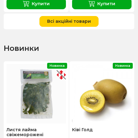
Купити
Купити
Всі акційні товари
Новинки
Новинка
Новинка
Листя лайма
Ківі Голд
свіжеморожені