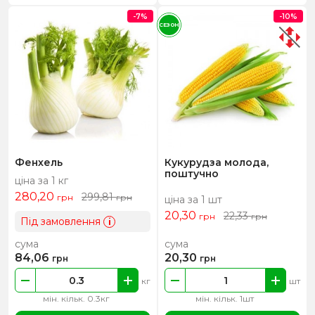
-7%
-10%
СЕЗОН
Фенхель
Кукурудза молода,
поштучно
ціна за 1 кг
280,20
299,81
грн
грн
ціна за 1 шт
20,30
22,33
грн
грн
Під замовлення
i
сума
сума
84,06
20,30
грн
грн
кг
шт
мін. кільк. 0.3кг
мін. кільк. 1шт