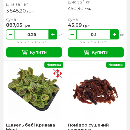
ціна за 1 кг
ціна за 1 кг
450,90
грн
3 548,20
грн
сума
сума
887,05
45,09
грн
грн
кг
кг
мін. кільк. 0.25кг
мін. кільк. 0.1кг
Купити
Купити
Новинка
Новинка
Щавель бебі Кривава
Помідор сушений
Мері
соломкою