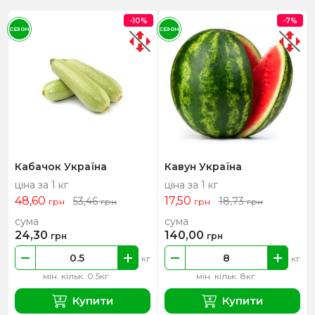
-10%
-7%
СЕЗОН
СЕЗОН
Кабачок Україна
Кавун Україна
ціна за 1 кг
ціна за 1 кг
48,60
17,50
53,46
18,73
грн
грн
грн
грн
сума
сума
24,30
140,00
грн
грн
кг
кг
мін. кільк. 0.5кг
мін. кільк. 8кг
Купити
Купити