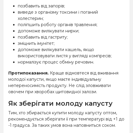
позбавить від запорів;
виведе з організму токсини і поганий
холестерин;
поліпшить роботу органів травлення;
допоможе вилікувати нирки;
позбавить від гастриту;
зміцнить імунітет;
допоможе вилікувати кашель, якщо
використовувати листя у вигляді компресів;
нормалізує процес обміну речовин.
Протипоказання.
Краще відмовтеся від вживання
молодої капусти, якщо маєте індивідуальну
непереносимість продукту. Не слід зловживати
овочем при хворобах щитовидної залози.
Як зберігати молоду капусту
Тим, хто збирається купити молоду капусту оптом,
рекомендується зберігати її при температурі від +1 до
-1 градуса. За таких умов вона наповниться соком.