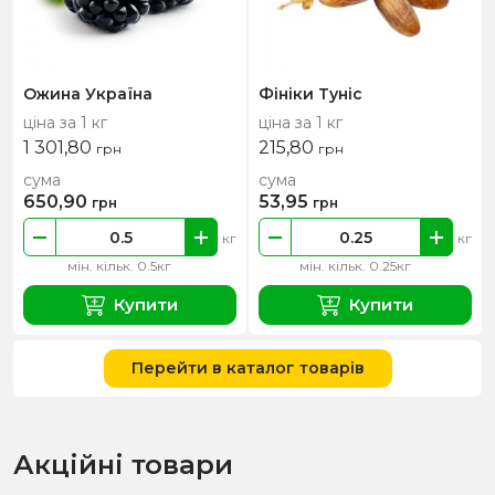
Ожина Україна
Фініки Туніс
ціна за 1 кг
ціна за 1 кг
1 301,80
215,80
грн
грн
сума
сума
650,90
53,95
грн
грн
кг
кг
мін. кільк. 0.5кг
мін. кільк. 0.25кг
Купити
Купити
Перейти в каталог товарів
Акційні товари