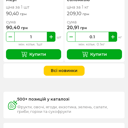
ціна за 1 шт
ціна за 1 кг
90,40
209,10
грн
грн
сума
сума
90,40
20,91
грн
грн
шт
кг
мін. кільк. 1шт
мін. кільк. 0.1кг
Купити
Купити
Всі новинки
500+ позицій у каталозі
Фрукти, овочі, ягоди, екзотика, зелень, салати,
гриби, горіхи та сухофрукти