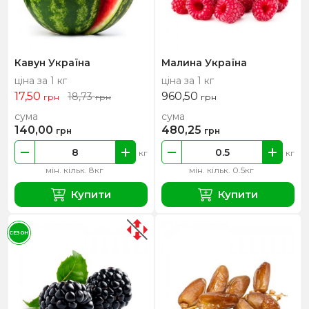
Кавун Україна
Малина Україна
ціна за 1 кг
ціна за 1 кг
17,50
960,50
18,73
грн
грн
грн
сума
сума
140,00
480,25
грн
грн
кг
кг
мін. кільк. 8кг
мін. кільк. 0.5кг
Купити
Купити
СЕЗОН