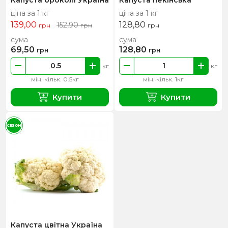
ціна за 1 кг
ціна за 1 кг
139,00
128,80
152,90
грн
грн
грн
сума
сума
69,50
128,80
грн
грн
кг
кг
мін. кільк. 0.5кг
мін. кільк. 1кг
Купити
Купити
СЕЗОН
Капуста цвітна Україна