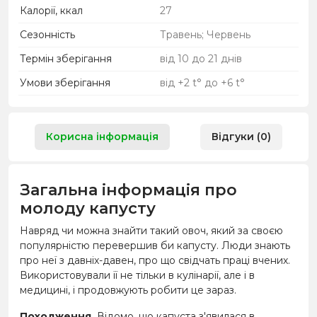
Калорії, ккал
27
Сезонність
Травень; Червень
Термін зберігання
від 10 до 21 днів
Умови зберігання
від +2 t° до +6 t°
Корисна інформація
Відгуки (0)
Загальна інформація про
молоду капусту
Навряд чи можна знайти такий овоч, який за своєю
популярністю перевершив би капусту. Люди знають
про неї з давніх-давен, про що свідчать праці вчених.
Використовували її не тільки в кулінарії, але і в
медицині, і продовжують робити це зараз.
Походження.
Відомо, що капуста з'явилася в