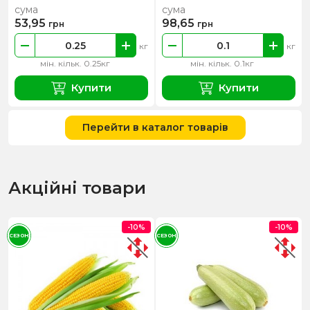
сума
сума
53,95
98,65
грн
грн
кг
кг
мін. кільк. 0.25кг
мін. кільк. 0.1кг
Купити
Купити
Перейти в каталог товарів
Акційні товари
-10%
-10%
СЕЗОН
СЕЗОН