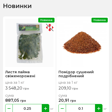
Новинки
Новинка
Новинка
Листя лайма
Помідор сушений
свіжеморожені
подрібнений
ціна за 1 кг
ціна за 1 кг
3 548,20
209,10
грн
грн
сума
сума
887,05
20,91
грн
грн
кг
кг