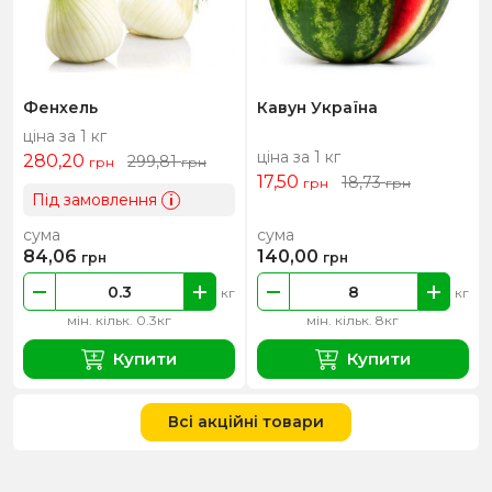
Фенхель
Кавун Україна
ціна за 1 кг
ціна за 1 кг
280,20
299,81
грн
грн
17,50
18,73
грн
грн
Під замовлення
i
сума
сума
84,06
140,00
грн
грн
кг
кг
мін. кільк. 0.3кг
мін. кільк. 8кг
Купити
Купити
Всі акційні товари