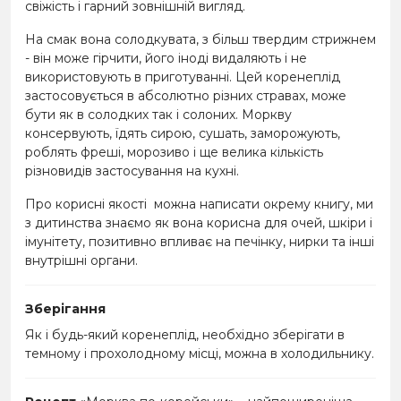
свіжість і гарний зовнішній вигляд.
На смак вона солодкувата, з більш твердим стрижнем
- він може гірчити, його іноді видаляють і не
використовують в приготуванні. Цей коренеплід
застосовується в абсолютно різних стравах, може
бути як в солодких так і солоних. Моркву
консервують, їдять сирою, сушать, заморожують,
роблять фреші, морозиво і ще велика кількість
різновидів застосування на кухні.
Про корисні якості можна написати окрему книгу, ми
з дитинства знаємо як вона корисна для очей, шкіри і
імунітету, позитивно впливає на печінку, нирки та інші
внутрішні органи.
Зберігання
Як і будь-який коренеплід, необхідно зберігати в
темному і прохолодному місці, можна в холодильнику.