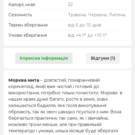
Калорії, ккал
32
Сезонність
Травень; Червень; Липень
Термін зберігання
від 6 до 10 днів
Умови зберігання
від +4 t° до +10 t°
Корисна інформація
Відгуки (1)
Морква мита
– довгастий, помаранчевий
коренеплід, який вже чистий і готовий до
використання, потрібно тільки почистити. Моркви в
наших краях дуже багато, росте в землі, зовні
залишається бадилля, яке після викопування
обрізають, так як овоч швидко псується з ним. Вона
берігається практично так само, як і звичайна,
можливо трохи менше, але при правильній
температурі і умовах, кілька місяців буде зберігати