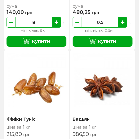
сума
сума
140,00
480,25
грн
грн
кг
кг
мін. кільк. 8кг
мін. кільк. 0.5кг
Купити
Купити
Фініки Туніс
Бадьян
ціна за 1 кг
ціна за 1 кг
215,80
986,50
грн
грн