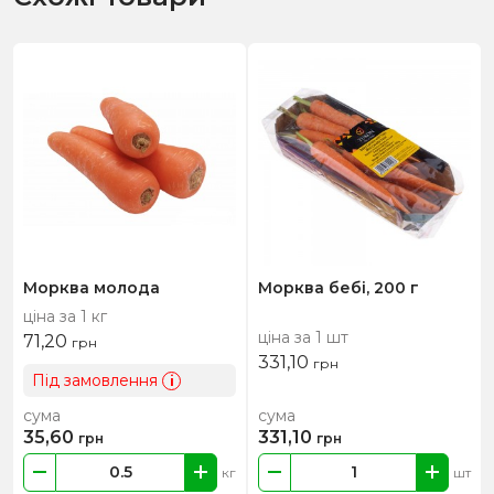
Морква молода
Морква бебі, 200 г
ціна за 1 кг
ціна за 1 шт
71,20
грн
331,10
грн
Під замовлення
i
сума
сума
35,60
331,10
грн
грн
кг
шт