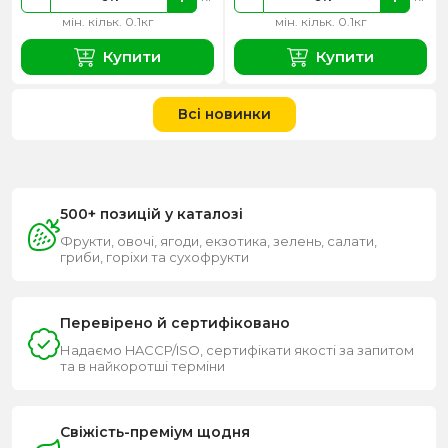
мін. кільк. 0.1кг
мін. кільк. 0.1кг
Купити
Купити
Всі новинки
500+ позицій у каталозі
Фрукти, овочі, ягоди, екзотика, зелень, салати,
гриби, горіхи та сухофрукти
Перевірено й сертифіковано
Надаємо HACCP/ISO, сертифікати якості за запитом
та в найкоротші терміни
Свіжість-преміум щодня