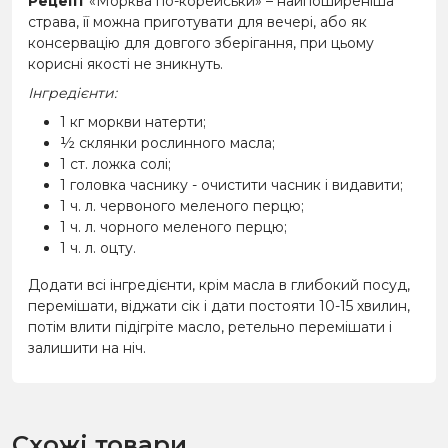
Рецепт
«Морква по-корейськи» – найпоширеніша
страва, її можна приготувати для вечері, або як
консервацію для довгого зберігання, при цьому
корисні якості не зникнуть.
Інгредієнти:
1 кг моркви натерти;
½ склянки рослинного масла;
1 ст. ложка солі;
1 головка часнику - очистити часник і видавити;
1 ч. л. червоного меленого перцю;
1 ч. л. чорного меленого перцю;
1 ч. л. оцту.
Додати всі інгредієнти, крім масла в глибокий посуд,
перемішати, віджати сік і дати постояти 10-15 хвилин,
потім влити підігріте масло, ретельно перемішати і
залишити на ніч.
Схожі товари