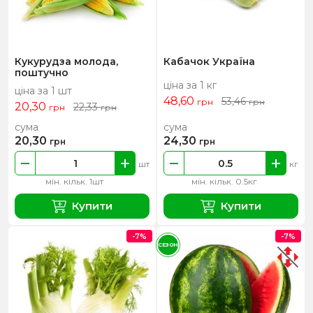
Кукурудза молода,
Кабачок Україна
поштучно
ціна за 1 кг
ціна за 1 шт
48,60
53,46
грн
грн
20,30
22,33
грн
грн
сума
сума
20,30
24,30
грн
грн
шт
кг
мін. кільк. 1шт
мін. кільк. 0.5кг
Купити
Купити
-7%
-7%
СЕЗОН