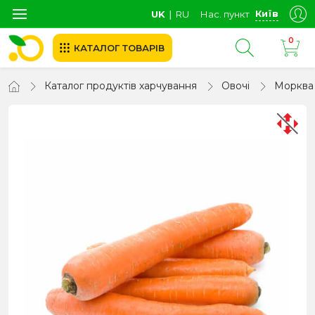
Київ
UK
∣
RU
Нас. пункт
0
КАТАЛОГ ТОВАРІВ
Каталог продуктів харчування
Овочі
Морква