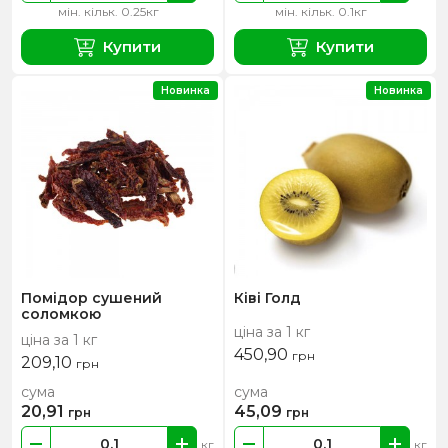
мін. кільк. 0.25кг
мін. кільк. 0.1кг
Купити
Купити
Новинка
Новинка
Помідор сушений
Ківі Голд
соломкою
ціна за 1 кг
ціна за 1 кг
450,90
грн
209,10
грн
сума
сума
20,91
45,09
грн
грн
кг
кг