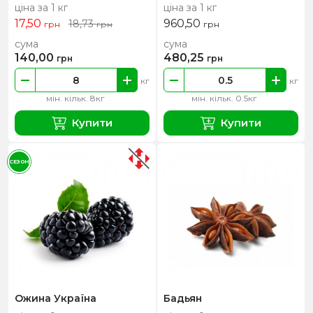
ціна за 1 кг
ціна за 1 кг
17,50
960,50
18,73
грн
грн
грн
сума
сума
140,00
480,25
грн
грн
кг
кг
мін. кільк. 8кг
мін. кільк. 0.5кг
Купити
Купити
СЕЗОН
Ожина Україна
Бадьян