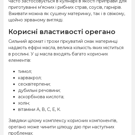
часто застосовується в кулінарії в якості приправи для
приготуванні м'ясних і рибних страв, соусів, гарнірів.
Вживати можна як сушену материнку, так і в свіжому,
щойно зірваному вигляді.
Корисні властивості орегано
Сильний аромат і трохи гіркуватий смак материнці
надають ефірні масла, велика кількість яких міститься
в рослині. У ці масла входять багато корисних
елементів:
тимол;
карвакрол;
сесквітерпени;
дубильні речовини;
аскорбінова кислота;
холін;
вітаміни А, В, С, Е, К.
Завдяки цілому комплексу корисних компонентів,
орегано може чинити цілющу дію при наступних
проблемах: