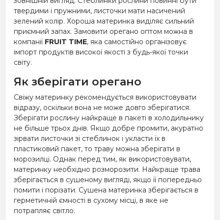
зовнішній вигляд. Стеблинки рослини повинні бути
твердими і пружними, листочки мати насичений
зелений колір. Хороша материнка виділяє сильний
приємний запах. Замовити орегано оптом можна в
компанії
FRUIT TIME
, яка самостійно організовує
імпорт продуктів високої якості з будь-якої точки
світу.
Як зберігати орегано
Свіжу материнку рекомендується використовувати
відразу, оскільки вона не може довго зберігатися.
Зберігати рослину найкраще в пакеті в холодильнику
не більше трьох днів. Якщо добре промити, акуратно
зірвати листочки зі стеблинок і укласти їх в
пластиковий пакет, то траву можна зберігати в
морозилці. Однак перед тим, як використовувати,
материнку необхідно розморозити. Найкраще трава
зберігається в сушеному вигляді, якщо її попередньо
помити і порізати. Сушена материнка зберігається в
герметичній ємності в сухому місці, в яке не
потрапляє світло.