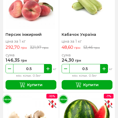
Персик інжирний
Кабачок Україна
ціна за 1 кг
ціна за 1 кг
292,70
48,60
321,97
53,46
грн
грн
грн
грн
сума
сума
146,35
24,30
грн
грн
кг
кг
мін. кільк. 0.5кг
мін. кільк. 0.5кг
Купити
Купити
-10%
-7%
СЕЗОН
СЕЗОН