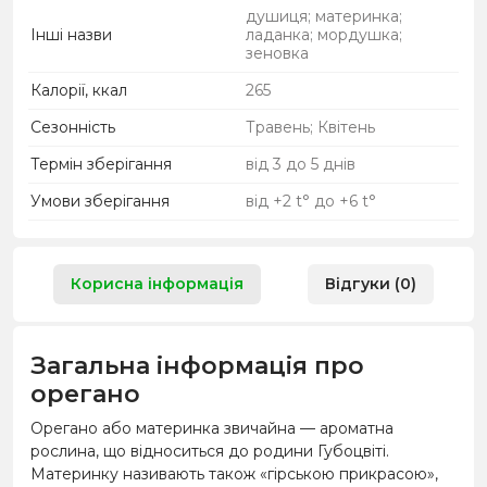
душиця; материнка;
Інші назви
ладанка; мордушка;
зеновка
Калорії, ккал
265
Сезонність
Травень; Квітень
Термін зберігання
від 3 до 5 днів
Умови зберігання
від +2 t° до +6 t°
Корисна інформація
Відгуки (0)
Загальна інформація про
орегано
Орегано або материнка звичайна — ароматна
рослина, що відноситься до родини Губоцвіті.
Материнку називають також «гірською прикрасою»,