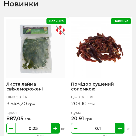
Новинки
Новинка
Новинка
Листя лайма
Помідор сушений
свіжеморожені
соломкою
ціна за 1 кг
ціна за 1 кг
3 548,20
209,10
грн
грн
сума
сума
887,05
20,91
грн
грн
кг
кг