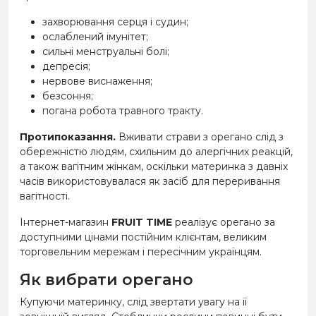
захворювання серця і судин;
ослаблений імунітет;
сильні менструальні болі;
депресія;
нервове виснаження;
безсоння;
погана робота травного тракту.
Протипоказання.
Вживати страви з орегано слід з
обережністю людям, схильним до алергічних реакцій,
а також вагітним жінкам, оскільки материнка з давніх
часів використовувалася як засіб для переривання
вагітності.
Інтернет-магазин
FRUIT TIME
реалізує орегано за
доступними цінами постійним клієнтам, великим
торговельним мережам і пересічним українцям.
Як вибрати орегано
Купуючи материнку, слід звертати увагу на її