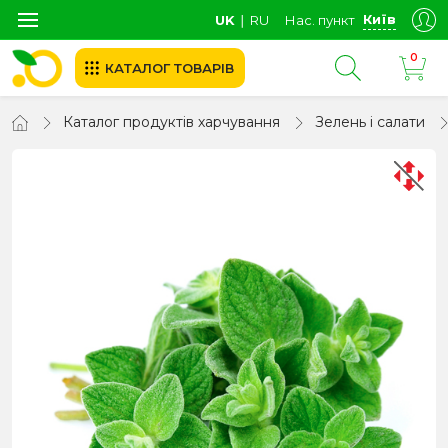
Київ
UK
∣
RU
Нас. пункт
0
КАТАЛОГ ТОВАРІВ
Каталог продуктів харчування
Зелень і салати