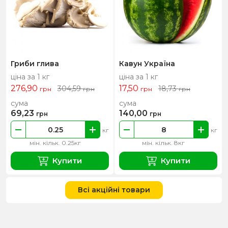
Гриби глива
Кавун Україна
ціна за 1 кг
ціна за 1 кг
276,90
17,50
304,59
18,73
грн
грн
грн
грн
сума
сума
69,23
140,00
грн
грн
кг
кг
мін. кільк. 0.25кг
мін. кільк. 8кг
Купити
Купити
Всі акційні товари