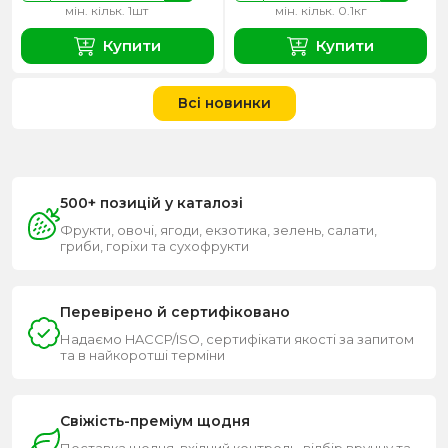
мін. кільк. 1шт
мін. кільк. 0.1кг
Купити
Купити
Всі новинки
500+ позицій у каталозі
Фрукти, овочі, ягоди, екзотика, зелень, салати,
гриби, горіхи та сухофрукти
Перевірено й сертифіковано
Надаємо HACCP/ISO, сертифікати якості за запитом
та в найкоротші терміни
Свіжість-преміум щодня