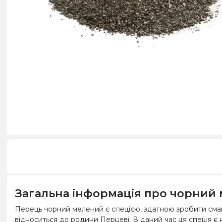
Загальна інформація про чорний
Перець чорний мелений є спецією, здатною зробити смак
відноситься до родини Перцеві. В даний час ця спеція є н