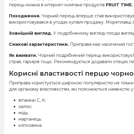
перець можна в інтернет-компанії продуктів
FRUIT TIME
,
Походження.
Чорний перець вперше став використовуватис
використовувався в угодах купівлі-продажу. Мореплавці 
Зовнішній вигляд.
У подрібненому вигляді плоди вигля
Смакові характеристики.
Приправа має насичений гостр
Як вживати.
Чорний подрібнений перець використовується 
страв, гарнірів тощо. Рекомендується додавати спецію п
Корисні властивості перцю чорн
Приправа користується широкою популярністю не тільки че
для організму властивостям, які пояснюються наявністю у 
вітаміни С, К;
залізо;
мідь;
марганець;
клітковина.