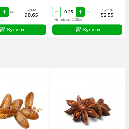
сума
сума
кг
кг
98,65
52,55
.1кг
мін. кільк. 0.25кг
Купити
Купити