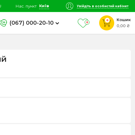
Київ
U
Нас. пункт
Увійдіть в особистий кабінет
Кошик
0
(067) 000-20-10
0
0,00 ₴
ий