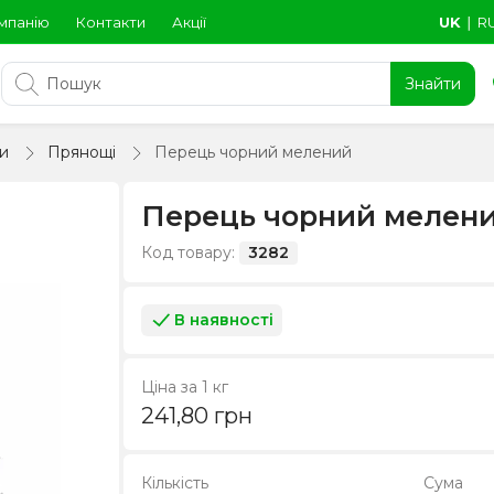
мпанію
Контакти
Акції
UK
∣
R
Знайти
и
Прянощі
Перець чорний мелений
Перець чорний мелен
Код товару:
3282
В наявності
Ціна за 1 кг
241,80
грн
Кількість
Сума