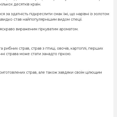
кількох десятків країн.
 за здатність підкреслити смак їжі, що нарівні із золотом
 швидко став найпопулярнішим видом спеції.
яскраво вираженим гіркуватим ароматом.
рибних страв, страв з птиці, овочів, картоплі, перших
ні страва може стати занадто гіркою.
приготовлених страв, але також завдяки своїм цілющим