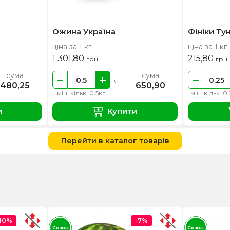
Ожина Україна
Фініки Тун
ціна за 1 кг
ціна за 1 кг
1 301,80
215,80
грн
грн
сума
сума
кг
480,25
650,90
мін. кільк. 0.5кг
мін. кільк. 0
и
Купити
Перейти в каталог товарів
-10%
-7%
Сезон
Сезон