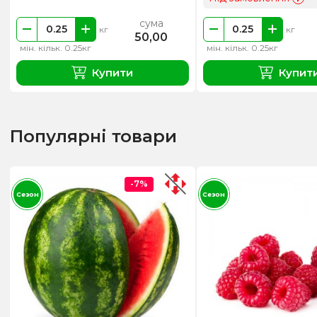
сума
кг
кг
50,00
мін. кільк. 0.25кг
мін. кільк. 0.25кг
Купити
Купит
Популярні товари
-7%
Сезон
Сезон