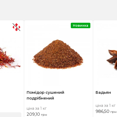
Новинка
Помідор сушений
Бадьян
подрібнений
ціна за 1 кг
ціна за 1 кг
986,50
грн
209,10
грн