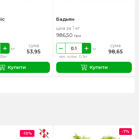
іс
Бадьян
ціна за 1 кг
986,50
грн
сума
сума
кг
кг
53,95
98,65
.25кг
мін. кільк. 0.1кг
Купити
Купити
-7%
-10%