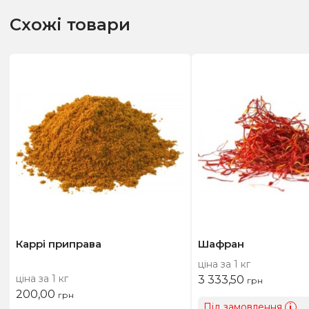
Схожі товари
Каррі приправа
Шафран
ціна за 1 кг
ціна за 1 кг
3 333,50
грн
200,00
грн
Під замовлення
i