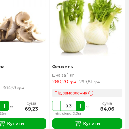
ва
Фенхель
ціна за 1 кг
280,20
299,81
грн
грн
304,59
грн
Під замовлення
i
сума
сума
кг
кг
69,23
84,06
.25кг
мін. кільк. 0.3кг
Купити
Купити