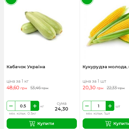
Кабачок Україна
Кукурудза молода,
ціна за 1 кг
ціна за 1 шт
48,60
20,30
53,46
22,33
грн
грн
грн
грн
сума
кг
шт
24,30
мін. кільк. 0.5кг
мін. кільк. 1шт
Купити
Купит