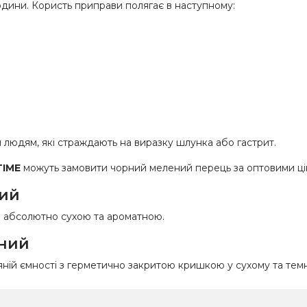
людини. Користь приправи полягає в наступному:
людям, які страждають на виразку шлунка або гастрит.
TIME
можуть замовити чорний мелений перець за оптовими ці
ний
ла абсолютно сухою та ароматною.
ений
ляній ємності з герметично закритою кришкою у сухому та темн