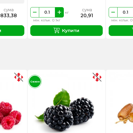
сума
сума
кг
833,38
20,91
мін. кільк. 0.1кг
мін. кільк. 0
и
Купити
Сезон