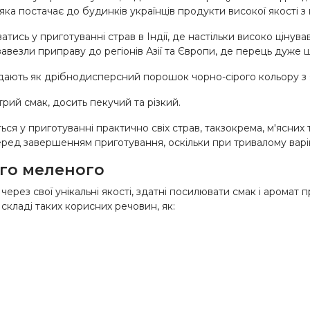
 яка постачає до будинків українців продукти високої якості з 
ь у приготуванні страв в Індії, де настільки високо цінувався
завезли приправу до регіонів Азії та Європи, де перець дуже
дають як дрібнодисперсний порошок чорно-сірого кольору з 
ий смак, досить пекучий та різкий.
у приготуванні практично свіх страв, такзокрема, м'ясних та 
еред завершенням приготування, оскільки при тривалому варін
ого меленого
рез свої унікальні якості, здатні посилювати смак і аромат 
складі таких корисних речовин, як: