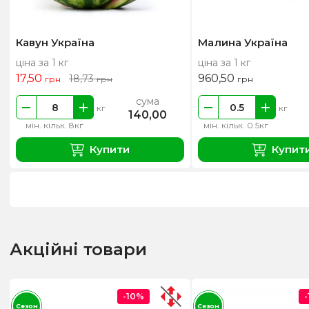
Кавун Україна
Малина Україна
ціна за 1 кг
ціна за 1 кг
17,50
960,50
18,73
грн
грн
грн
сума
кг
кг
140,00
мін. кільк. 8кг
мін. кільк. 0.5кг
Купити
Купит
Акційні товари
-10%
Сезон
Сезон