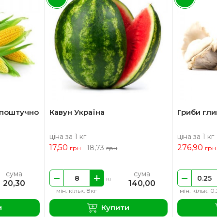
 поштучно
Кавун Україна
Гриби гли
ціна за 1 кг
ціна за 1 кг
17,50
276,90
18,73
грн
грн
грн
сума
сума
кг
20,30
140,00
мін. кільк. 8кг
мін. кільк. 0
и
Купити