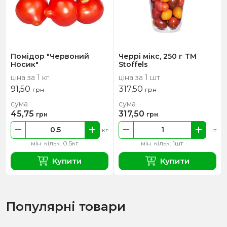
Помідор "Червоний
Черрі мікс, 250 г ТМ
Носик"
Stoffels
ціна за 1 кг
ціна за 1 шт
91,50
317,50
грн
грн
сума
сума
45,75
317,50
грн
грн
кг
шт
мін. кільк. 0.5кг
мін. кільк. 1шт
Купити
Купити
Популярні товари