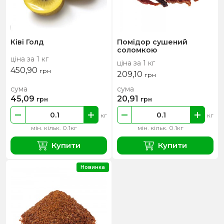
Ківі Голд
Помідор сушений
соломкою
ціна за 1 кг
ціна за 1 кг
450,90
грн
209,10
грн
сума
сума
45,09
20,91
грн
грн
кг
кг
мін. кільк. 0.1кг
мін. кільк. 0.1кг
Купити
Купити
Новинка