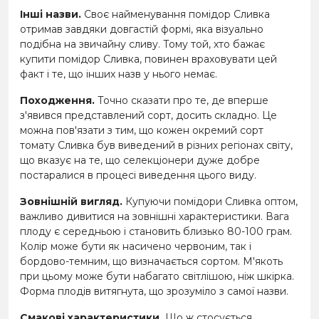
Інші назви.
Своє найменування помідор Сливка
отримав завдяки довгастій формі, яка візуально
подібна на звичайну сливу. Тому той, хто бажає
купити помідор Сливка, повинен враховувати цей
факт і те, що інших назв у нього немає.
Походження.
Точно сказати про те, де вперше
з'явився представлений сорт, досить складно. Це
можна пов'язати з тим, що кожен окремий сорт
томату Сливка був виведений в різних регіонах світу,
що вказує на те, що селекціонери дуже добре
постаралися в процесі виведення цього виду.
Зовнішній вигляд.
Купуючи помідори Сливка оптом,
важливо дивитися на зовнішні характеристики. Вага
плоду є середньою і становить близько 80-100 грам.
Колір може бути як насичено червоним, так і
бордово-темним, що визначається сортом. М'якоть
при цьому може бути набагато світлішою, ніж шкірка.
Форма плодів витягнута, що зрозуміло з самої назви.
Смакові характеристики.
Що ж стосується