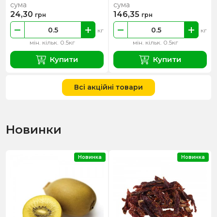
сума
сума
24,30
146,35
грн
грн
кг
кг
мін. кільк. 0.5кг
мін. кільк. 0.5кг
Купити
Купити
Всі акційні товари
Новинки
Новинка
Новинка