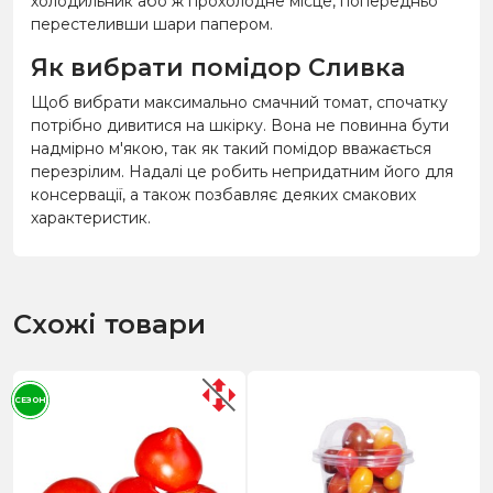
холодильник або ж прохолодне місце, попередньо
перестеливши шари папером.
Як вибрати помідор Сливка
Щоб вибрати максимально смачний томат, спочатку
потрібно дивитися на шкірку. Вона не повинна бути
надмірно м'якою, так як такий помідор вважається
перезрілим. Надалі це робить непридатним його для
консервації, а також позбавляє деяких смакових
характеристик.
Схожі товари
СЕЗОН