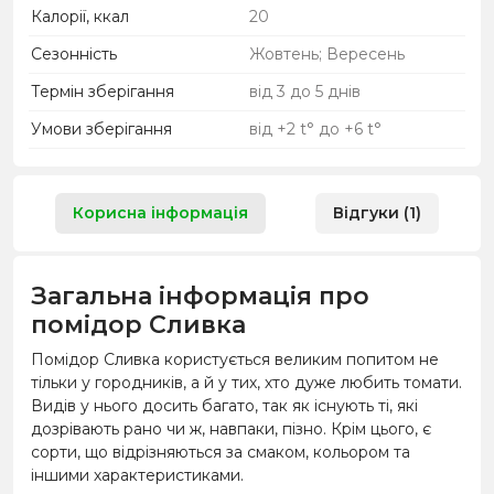
Калорії, ккал
20
Сезонність
Жовтень; Вересень
Термін зберігання
від 3 до 5 днів
Умови зберігання
від +2 t° до +6 t°
Корисна інформація
Відгуки (1)
Загальна інформація про
помідор Сливка
Помідор Сливка користується великим попитом не
тільки у городників, а й у тих, хто дуже любить томати.
Видів у нього досить багато, так як існують ті, які
дозрівають рано чи ж, навпаки, пізно. Крім цього, є
сорти, що відрізняються за смаком, кольором та
іншими характеристиками.