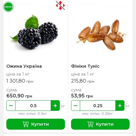
СЕЗОН
Ожина Україна
Фініки Туніс
ціна за 1 кг
ціна за 1 кг
1 301,80
215,80
грн
грн
сума
сума
650,90
53,95
грн
грн
кг
кг
мін. кільк. 0.5кг
мін. кільк. 0.25кг
Купити
Купити