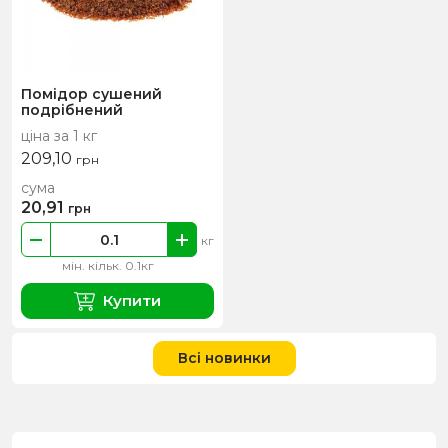
Помідор сушений
подрібнений
ціна за 1 кг
209,10
грн
сума
20,91
грн
кг
мін. кільк. 0.1кг
Купити
Всі новинки