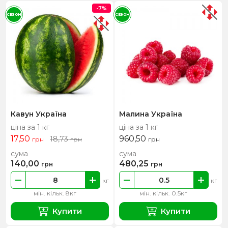
-7%
СЕЗОН
СЕЗОН
Кавун Україна
Малина Україна
ціна за 1 кг
ціна за 1 кг
17,50
960,50
18,73
грн
грн
грн
сума
сума
140,00
480,25
грн
грн
кг
кг
мін. кільк. 8кг
мін. кільк. 0.5кг
Купити
Купити