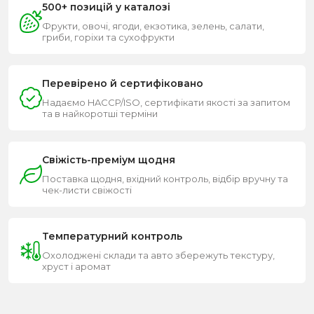
500+ позицій у каталозі
Фрукти, овочі, ягоди, екзотика, зелень, салати,
гриби, горіхи та сухофрукти
Перевірено й сертифіковано
Надаємо HACCP/ISO, сертифікати якості за запитом
та в найкоротші терміни
Свіжість-преміум щодня
Поставка щодня, вхідний контроль, відбір вручну та
чек-листи свіжості
Температурний контроль
Охолоджені склади та авто збережуть текстуру,
хруст і аромат