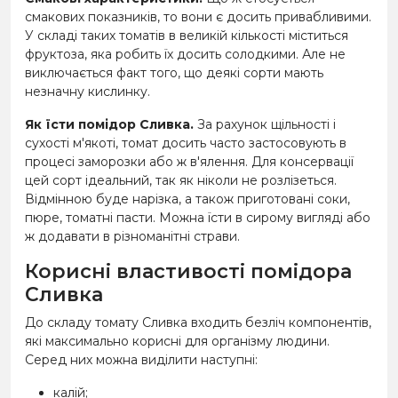
смакових показників, то вони є досить привабливими.
У складі таких томатів в великій кількості міститься
фруктоза, яка робить їх досить солодкими. Але не
виключається факт того, що деякі сорти мають
незначну кислинку.
Як їсти помідор Сливка.
За рахунок щільності і
сухості м'якоті, томат досить часто застосовують в
процесі заморозки або ж в'ялення. Для консервації
цей сорт ідеальний, так як ніколи не розлізеться.
Відмінною буде нарізка, а також приготовані соки,
пюре, томатні пасти. Можна їсти в сирому вигляді або
ж додавати в різноманітні страви.
Корисні властивості помідора
Сливка
До складу томату Сливка входить безліч компонентів,
які максимально корисні для організму людини.
Серед них можна виділити наступні:
калій;