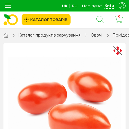
Київ
UK
∣
RU
Нас. пункт
0
КАТАЛОГ ТОВАРІВ
Каталог продуктів харчування
Овочі
Помідо