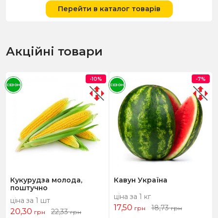
Перейти в каталог товарів
Акційні товари
-10%
-7%
СЕЗОН
СЕЗОН
Кукурудза молода,
Кавун Україна
поштучно
ціна за 1 кг
ціна за 1 шт
17,50
18,73
грн
грн
20,30
22,33
грн
грн