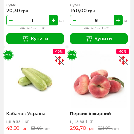
сума
сума
20,30
140,00
грн
грн
шт
кг
мін. кільк. 1шт
мін. кільк. 8кг
Купити
Купити
-10%
-10%
СЕЗОН
СЕЗОН
Кабачок Україна
Персик інжирний
ціна за 1 кг
ціна за 1 кг
48,60
292,70
53,46
321,97
грн
грн
грн
грн