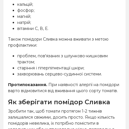
кальцій;
фосфор;
магній;
натрій;
вітаміни С, В, Е.
Також помідори Сливка можна вживати з метою
профілактики:
проблем, пов'язаних з шлунково-кишковим
трактом;
старіння і гіперпігментації шкіри;
захворювань серцево-судинної системи.
Протипоказання.
При наявності алергії на помідори
варто відмовитися від вживання цього сорту томатів.
Як зберігати помідор Сливка
Зробити так, щоб томати протягом 1-2 тижнів
залишалися свіжими, досить просто. Якщо кількість
помідорів невелика, їх потрібно помістити в