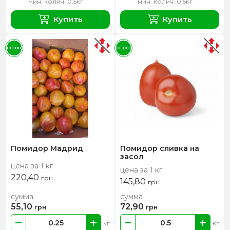
мин. колич. 0.5кг
мин. колич. 0.5кг
Купить
Купить
СЕЗОН
СЕЗОН
Помидор Мадрид
Помидор сливка на
засол
цена за 1 кг
цена за 1 кг
220,40
грн
145,80
грн
сумма
сумма
55,10
72,90
грн
грн
кг
кг