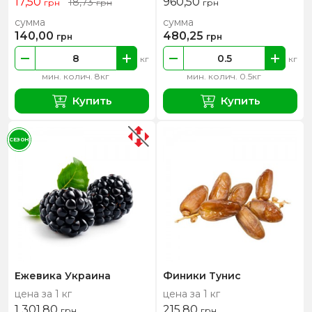
17,50
960,50
18,73
грн
грн
грн
сумма
сумма
140,00
480,25
грн
грн
кг
кг
мин. колич. 8кг
мин. колич. 0.5кг
Купить
Купить
СЕЗОН
Ежевика Украина
Финики Тунис
цена за 1 кг
цена за 1 кг
1 301,80
215,80
грн
грн