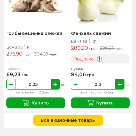
Грибы вешенка свежая
Фенхель свежий
цена за 1 кг
цена за 1 кг
280,20
299,81
грн
грн
276,90
304,59
грн
грн
Под заказ
i
сумма
сумма
69,23
84,06
грн
грн
кг
кг
мин. колич. 0.25кг
мин. колич. 0.3кг
Купить
Купить
Все акционные товары