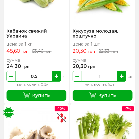
Кабачок свежий
Кукуруза молодая,
Украина
поштучно
цена за 1 кг
цена за 1 шт
48,60
20,30
53,46
22,33
грн
грн
грн
грн
сумма
сумма
24,30
20,30
грн
грн
кг
шт
мин. колич. 0.5кг
мин. колич. 1шт
Купить
Купить
-10%
-7%
СЕЗОН