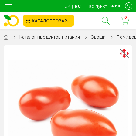
Киев
UK
∣
RU
Нас. пункт
0
КАТАЛОГ ТОВАРОВ
Каталог продуктов питания
Овощи
Помидо