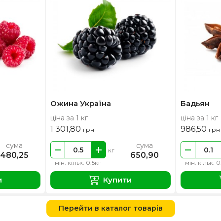
Ожина Україна
Бадьян
ціна за 1 кг
ціна за 1 кг
1 301,80
986,50
грн
грн
сума
сума
кг
480,25
650,90
мін. кільк. 0.5кг
мін. кільк. 0
и
Купити
Перейти в каталог товарів