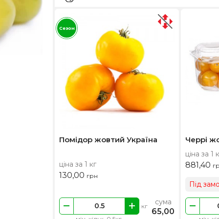
Сезон
Помідор жовтий Україна
Черрі ж
ціна за 1 
ціна за 1 кг
881,40
г
130,00
грн
Під зам
сума
кг
65,00
мін. кільк. 0.5кг
мін. кі