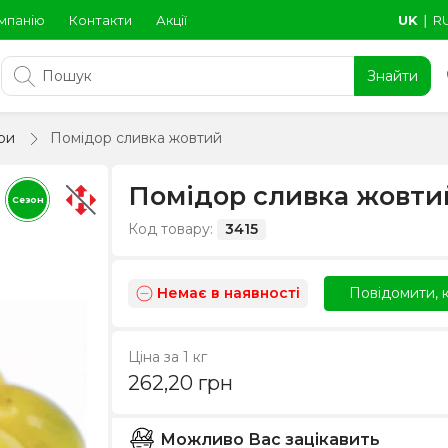
мпанію
Контакти
Акції
UK
∣
R
Знайти
ри
Помідор сливка жовтий
Помідор сливка жовти
Сезон
Код товару:
3415
Немає в наявності
Повідомити, к
Ціна за 1 кг
262,20
грн
Можливо Вас зацікавить