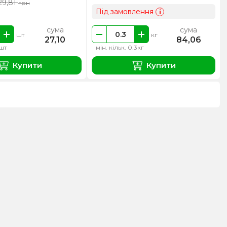
29,81
грн
Під замовлення
i
сума
сума
шт
кг
27,10
84,06
1шт
мін. кільк. 0.3кг
Купити
Купити