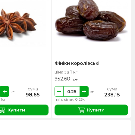
Фініки королівські
ціна за 1 кг
952,60
грн
сума
сума
кг
кг
98,65
238,15
.1кг
мін. кільк. 0.25кг
Купити
Купити