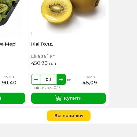
а Мері
Ківі Голд
ціна за 1 кг
450,90
грн
сума
сума
кг
90,40
45,09
мін. кільк. 0.1кг
и
Купити
Всі новинки