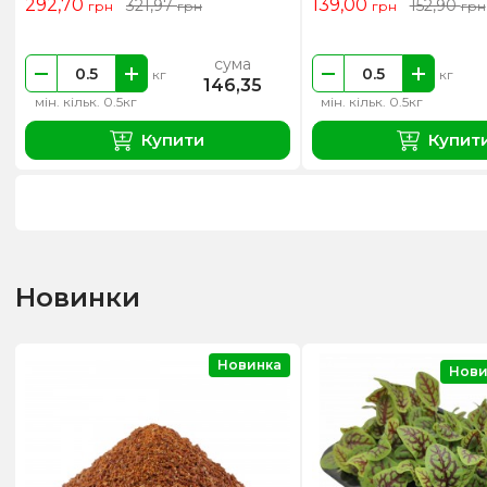
292,70
139,00
321,97
152,90
грн
грн
грн
грн
сума
кг
кг
146,35
мін. кільк. 0.5кг
мін. кільк. 0.5кг
Купити
Купит
Новинки
Новинка
Нови