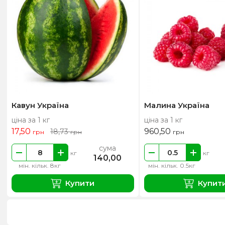
Кавун Україна
Малина Україна
ціна за 1 кг
ціна за 1 кг
17,50
960,50
18,73
грн
грн
грн
сума
кг
кг
140,00
мін. кільк. 8кг
мін. кільк. 0.5кг
Купити
Купит