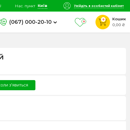
Київ
U
Нас. пункт
Увійдіть в особистий кабінет
Кошик
0
(067) 000-20-10
0
0,00 ₴
й
оли з'явиться