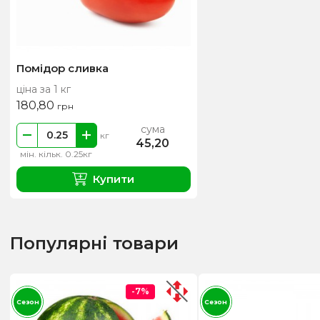
Помідор сливка
ціна за 1 кг
180,80
грн
сума
кг
45,20
мін. кільк. 0.25кг
Купити
Популярні товари
-7%
Сезон
Сезон