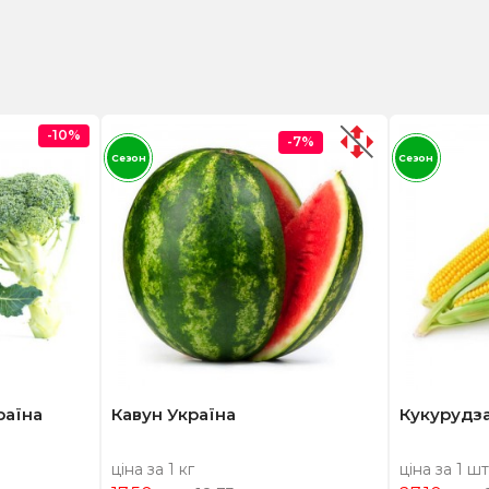
-10%
-7%
Сезон
Сезон
раїна
Кавун Україна
Кукурудз
ціна за 1 кг
ціна за 1 шт