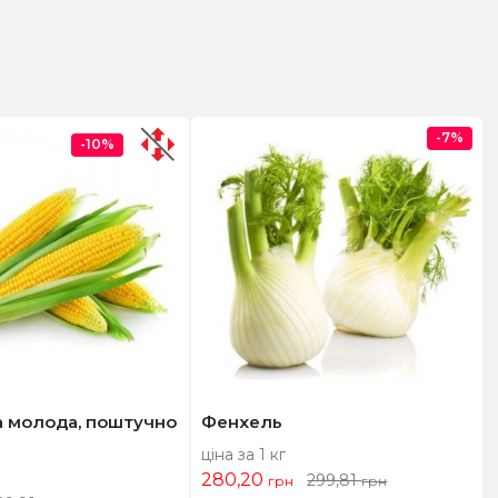
-7%
-10%
а молода, поштучно
Фенхель
ціна за 1 кг
280,20
299,81
грн
грн