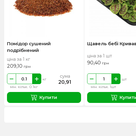
Помідор сушений
Щавель бебі Кривав
подрібнений
ціна за 1 шт
ціна за 1 кг
90,40
грн
209,10
грн
сума
кг
шт
20,91
мін. кільк. 0.1кг
мін. кільк. 1шт
Купити
Купит