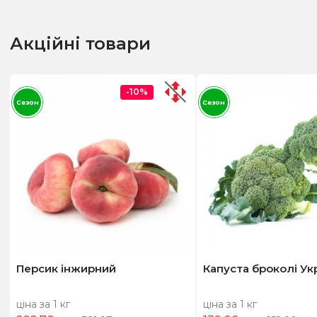
Акційні товари
-10%
Сезон
Сезон
Персик інжирний
Капуста броколі Ук
ціна за 1 кг
ціна за 1 кг