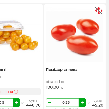
овті
Помідор сливка
кг
ціна за 1 кг
рн
180,80
грн
овлення
i
сума
сума
кг
кг
440,70
45,20
льк. 0.5кг
мін. кільк. 0.25кг