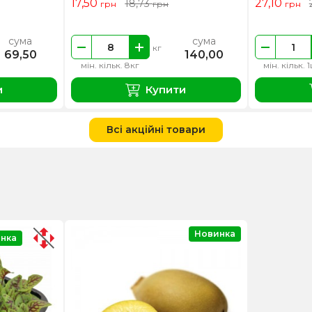
17,50
27,10
18,73
грн
грн
грн
сума
сума
кг
69,50
140,00
мін. кільк. 8кг
мін. кільк. 
и
Купити
Всі акційні товари
Новинка
нка