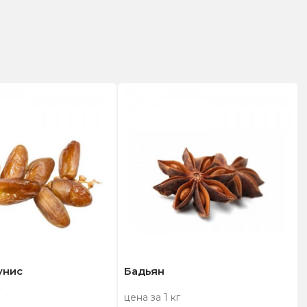
унис
Бадьян
цена за 1 кг