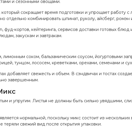
ктами и сезонными овощами.
 который сокращает время подготовки и упрощает работу с 
жно отдельно комбинировать шпинат, руколу, айсберг, ромэн 
en, фуд-кортов, кейтеринга, сервисов доставки готовых блюд 
людам, закускам и завтракам.
, лимонным соком, бальзамическим соусом, йогуртовыми запр
рицей, тунцом, лососем, креветками, орехами, семенами и су
улах добавляет свежесть и объем. В сэндвичах и тостах созд
льно завершенным.
Микс
тым и упругим. Листья не должны быть сильно увядшими, сл
 является нормальной, поскольку микс состоит из нескольких
е теряли свежий вид после открытия упаковки.