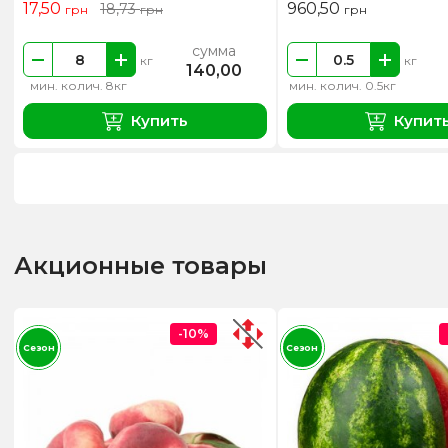
17,50
960,50
18,73
грн
грн
грн
сумма
кг
кг
140,00
мин. колич. 8кг
мин. колич. 0.5кг
Купить
Купит
Акционные товары
-10%
Сезон
Сезон