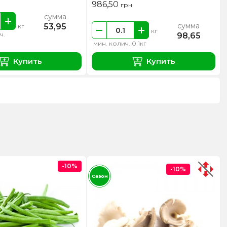
986,50
грн
сумма
сумма
53,95
кг
кг
ч.
98,65
мин. колич. 0.1кг
Купить
Купить
-10%
-10%
Сезон