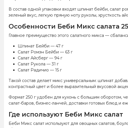
В состав одной упаковки входят шпинат бейби, салат ро
зеленый вкус, легкую пряную ноту руколы, хрусткость а
Особенности Беби Микс салата 25
Главное преимущество этого салатного микса — сбаланс
Шпинат Бейби — 47 г
Салат Ромэн Бейби — 63 г
Салат Айсберг — 94 г
Салат Рукола — 31 г
Салат Радичио — 15 г
Такой состав делает микс универсальным: шпинат добавл
контрастный цвет и более выразительный вкусовой акцен
Формат 250 г удобен для кухонь с большим оборотом, че
салат-баров, бизнес-ланчей, доставки готовых блюд и е
Где используют Беби Микс салат
Беби Микс салат используют для овощных салатов, боулов