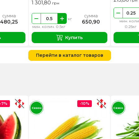
грн
1 301,80
грн
сумма
сумма
кг
мин. коли
480,25
650,90
мин. колич. 0.5кг
0.25кг
ь
Купить
Перейти в каталог товаров
-7%
-10%
Сезон
Сезон