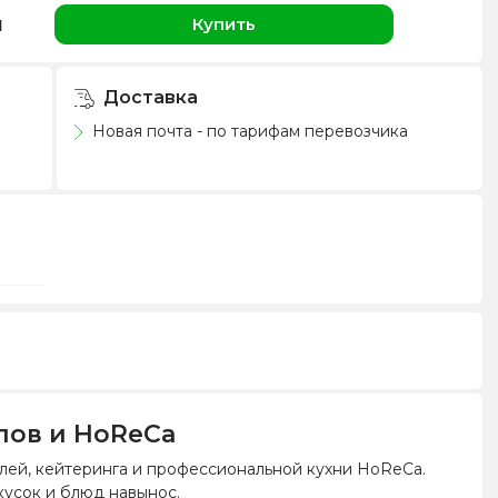
н
Купить
Доставка
Новая почта - по тарифам перевозчика
улов и HoReCa
телей, кейтеринга и профессиональной кухни HoReCa.
акусок и блюд навынос.