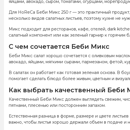
яйцами, авокадо, сыром, томатами, огурцами, морепроду
Для HoReCa Беби Микс 250 г — это практичный продукт,
несколько видов салатных листьев, поэтому кухне не ну
Микс подходит для ресторанов, кафе, отелей, dark kitch
салатный компонент или как зеленый гарнир к горячим б
С чем сочетается Беби Микс
Беби Микс салат хорошо сочетается с оливковым маслом
авокадо, яйцами, мягкими сырами, пармезаном, фетой, ку
В салатах он работает как готовая зеленая основа. В бо
помогает сделать блюдо более живым, цветным и визуа
Как выбрать качественный Беби 
Качественный Беби Микс должен выглядеть свежим, чис
пятнами, плесенью или посторонним запахом.
Естественная разница в форме, размере и цвете листьев
важно, чтобы листья хорошо держали объем в подаче и н