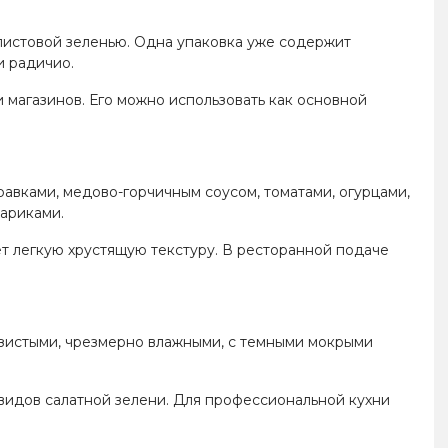
листовой зеленью. Одна упаковка уже содержит
и радичио.
и магазинов. Его можно использовать как основной
авками, медово-горчичным соусом, томатами, огурцами,
хариками.
ает легкую хрустящую текстуру. В ресторанной подаче
изистыми, чрезмерно влажными, с темными мокрыми
 видов салатной зелени. Для профессиональной кухни