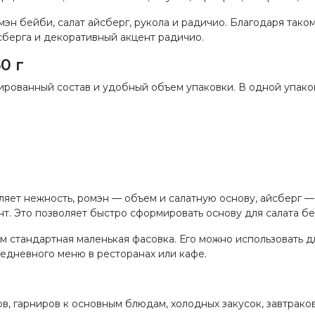
мэн бейби, салат айсберг, рукола и радичио. Благодаря тако
йсберга и декоративный акцент радичио.
0 г
ированный состав и удобный объем упаковки. В одной упаков
яет нежность, ромэн — объем и салатную основу, айсберг — 
т. Это позволяет быстро сформировать основу для салата бе
м стандартная маленькая фасовка. Его можно использовать д
жедневного меню в ресторанах или кафе.
, гарниров к основным блюдам, холодных закусок, завтраков,