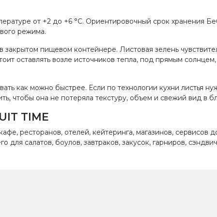
ературе от +2 до +6 °C. Ориентировочный срок хранения Беб
вого режима.
 в закрытом пищевом контейнере. Листовая зелень чувствите
тоит оставлять возле источников тепла, под прямым солнцем
ать как можно быстрее. Если по технологии кухни листья ну
ь, чтобы она не потеряла текстуру, объем и свежий вид в б
UIT TIME
 кафе, ресторанов, отелей, кейтеринга, магазинов, сервисов
его для салатов, боулов, завтраков, закусок, гарниров, сэн