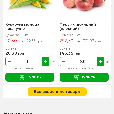
Кукуруза молодая,
Персик инжирный
поштучно
(плоский)
цена за 1 шт
цена за 1 кг
20,30
292,70
22,33
321,97
грн
грн
грн
грн
сумма
сумма
20,30
146,35
грн
грн
шт
кг
мин. колич. 1шт
мин. колич. 0.5кг
Купить
Купить
Все акционные товары
Новинки