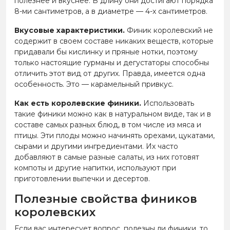
полезнее и вкуснее. В длину они достигают порядка
8-ми сантиметров, а в диаметре — 4-х сантиметров.
Вкусовые характеристики.
Финик королевский не
содержит в своем составе никаких веществ, которые
придавали бы кислинку и пряные нотки, поэтому
только настоящие гурманы и дегустаторы способны
отличить этот вид от других. Правда, имеется одна
особенность. Это — карамельный привкус.
Как есть королевские финики.
Использовать
такие финики можно как в натуральном виде, так и в
составе самых разных блюд, в том числе из мяса и
птицы. Эти плоды можно начинять орехами, цукатами,
сырами и другими ингредиентами. Их часто
добавляют в самые разные салаты, из них готовят
компоты и другие напитки, используют при
приготовлении выпечки и десертов.
Полезные свойства фиников
королевских
Если вас интересует вопрос, полезны ли финики, то