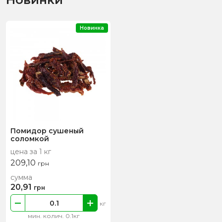
Новинка
Помидор сушеный
соломкой
цена за 1 кг
209,10
грн
сумма
20,91
грн
кг
мин. колич. 0.1кг