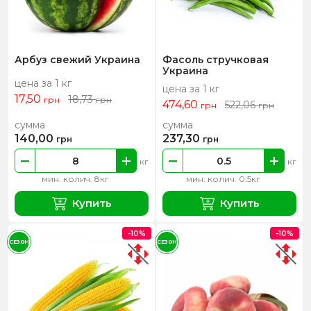
Арбуз свежий Украина
Фасоль стручковая
Украина
цена за 1 кг
цена за 1 кг
17,50
18,73
грн
грн
474,60
522,06
грн
грн
сумма
сумма
140,00
237,30
грн
грн
кг
кг
мин. колич. 8кг
мин. колич. 0.5кг
Купить
Купить
-10%
-10%
СЕЗОН
СЕЗОН