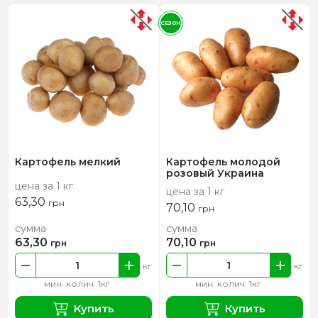
СЕЗОН
Картофель мелкий
Картофель молодой
розовый Украина
цена за 1 кг
цена за 1 кг
63,30
грн
70,10
грн
сумма
сумма
63,30
70,10
грн
грн
кг
кг
мин. колич. 1кг
мин. колич. 1кг
Купить
Купить