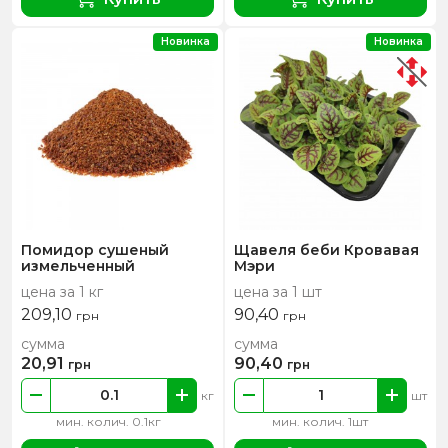
Новинка
Новинка
Помидор сушеный
Щавеля беби Кровавая
измельченный
Мэри
цена за 1 кг
цена за 1 шт
209,10
90,40
грн
грн
сумма
сумма
20,91
90,40
грн
грн
кг
шт
мин. колич. 0.1кг
мин. колич. 1шт