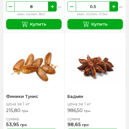
кг
кг
мин. колич. 8кг
мин. колич. 0.5кг
Купить
Купить
Финики Тунис
Бадьян
цена за 1 кг
цена за 1 кг
215,80
986,50
грн
грн
сумма
сумма
53,95
98,65
грн
грн