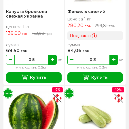
Капуста брокколи
Фенхель свежий
свежая Украина
цена за 1 кг
280,20
299,81
грн
грн
цена за 1 кг
139,00
152,90
грн
грн
Под заказ
i
сумма
сумма
69,50
84,06
грн
грн
кг
кг
мин. колич. 0.5кг
мин. колич. 0.3кг
Купить
Купить
-7%
-10%
СЕЗОН
СЕЗОН