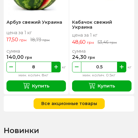
Арбуз свежий Украина
Кабачок свежий
Украина
цена за 1 кг
цена за 1 кг
17,50
18,73
грн
грн
48,60
53,46
грн
грн
сумма
сумма
140,00
24,30
грн
грн
кг
кг
мин. колич. 8кг
мин. колич. 0.5кг
Купить
Купить
Все акционные товары
Новинки