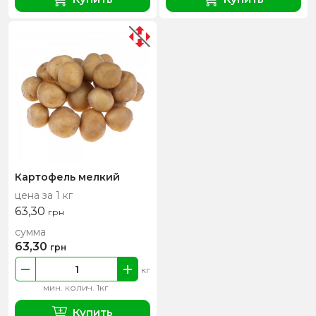
Картофель мелкий
цена за 1 кг
63,30
грн
сумма
63,30
грн
кг
мин. колич. 1кг
Купить