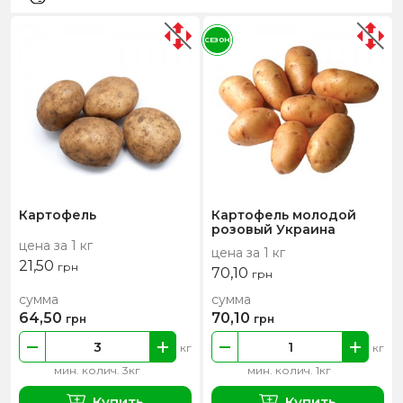
СЕЗОН
Картофель
Картофель молодой
розовый Украина
цена за 1 кг
цена за 1 кг
21,50
грн
70,10
грн
сумма
сумма
64,50
70,10
грн
грн
кг
кг
мин. колич. 3кг
мин. колич. 1кг
Купить
Купить