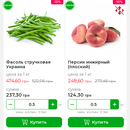
-10%
-10%
СЕЗОН
СЕЗОН
Фасоль стручковая
Персик инжирный
Украина
(плоский)
цена за 1 кг
цена за 1 кг
474,60
248,60
522,06
273,46
грн
грн
грн
грн
сумма
сумма
237,30
124,30
грн
грн
кг
кг
мин. колич. 0.5кг
мин. колич. 0.5кг
Купить
Купить