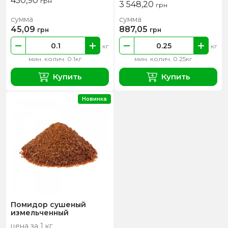
450,90
грн
3 548,20
грн
сумма
сумма
45,09
887,05
грн
грн
кг
кг
мин. колич. 0.1кг
мин. колич. 0.25кг
Купить
Купить
Новинка
Помидор сушеный
измельченный
цена за 1 кг