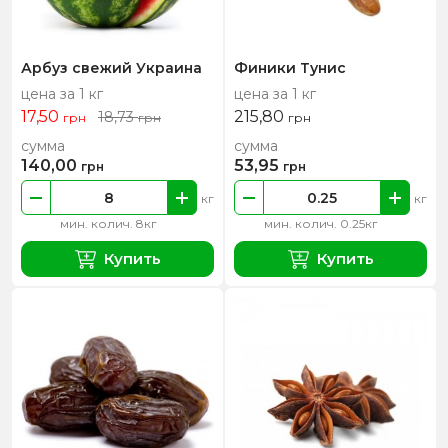
Арбуз свежий Украина
Финики Тунис
цена за 1 кг
цена за 1 кг
17,50
215,80
18,73
грн
грн
грн
сумма
сумма
140,00
53,95
грн
грн
кг
кг
мин. колич. 8кг
мин. колич. 0.25кг
Купить
Купить