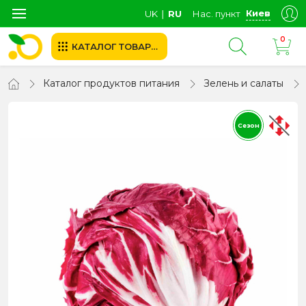
Киев
UK
∣
RU
Нас. пункт
0
КАТАЛОГ ТОВАРОВ
Каталог продуктов питания
Зелень и салаты
Сезон