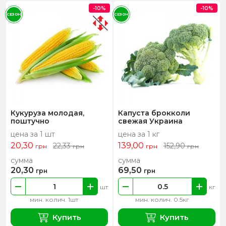
-10%
-10%
СЕЗОН
СЕЗОН
Кукуруза молодая,
Капуста брокколи
поштучно
свежая Украина
цена за 1 шт
цена за 1 кг
20,30
139,00
22,33
152,90
грн
грн
грн
грн
сумма
сумма
20,30
69,50
грн
грн
шт
кг
мин. колич. 1шт
мин. колич. 0.5кг
Купить
Купить