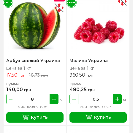
СЕЗОН
СЕЗОН
Арбуз свежий Украина
Малина Украина
цена за 1 кг
цена за 1 кг
17,50
960,50
18,73
грн
грн
грн
сумма
сумма
140,00
480,25
грн
грн
кг
кг
мин. колич. 8кг
мин. колич. 0.5кг
Купить
Купить