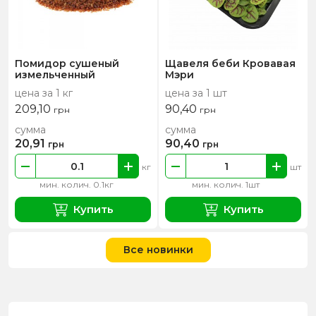
Помидор сушеный
Щавеля беби Кровавая
измельченный
Мэри
цена за 1 кг
цена за 1 шт
209,10
90,40
грн
грн
сумма
сумма
20,91
90,40
грн
грн
кг
шт
мин. колич. 0.1кг
мин. колич. 1шт
Купить
Купить
Все новинки