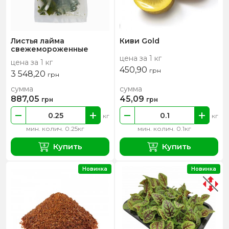
Листья лайма
Киви Gold
свежемороженные
цена за 1 кг
цена за 1 кг
450,90
грн
3 548,20
грн
сумма
сумма
887,05
45,09
грн
грн
кг
кг
мин. колич. 0.25кг
мин. колич. 0.1кг
Купить
Купить
Новинка
Новинка