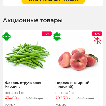
Акционные товары
-10%
-10%
СЕЗОН
СЕЗОН
Фасоль стручковая
Персик инжирный
Украина
(плоский)
цена за 1 кг
цена за 1 кг
474,60
292,70
522,06
321,97
грн
грн
грн
грн
сумма
сумма