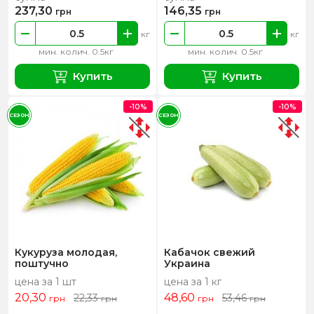
237,30
146,35
грн
грн
кг
кг
мин. колич. 0.5кг
мин. колич. 0.5кг
Купить
Купить
-10%
-10%
СЕЗОН
СЕЗОН
Кукуруза молодая,
Кабачок свежий
поштучно
Украина
цена за 1 шт
цена за 1 кг
20,30
48,60
22,33
53,46
грн
грн
грн
грн