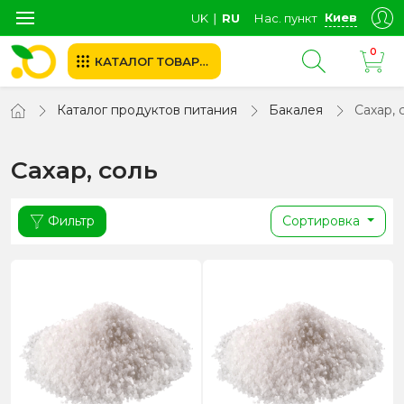
Киев
UK
∣
RU
Нас. пункт
0
КАТАЛОГ ТОВАРОВ
Каталог продуктов питания
Бакалея
Сахар, 
Сахар, соль
Фильтр
Сортировка