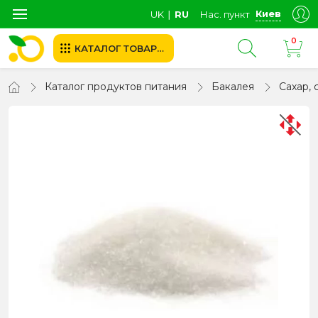
Киев
UK
∣
RU
Нас. пункт
0
КАТАЛОГ ТОВАРОВ
Каталог продуктов питания
Бакалея
Сахар, 