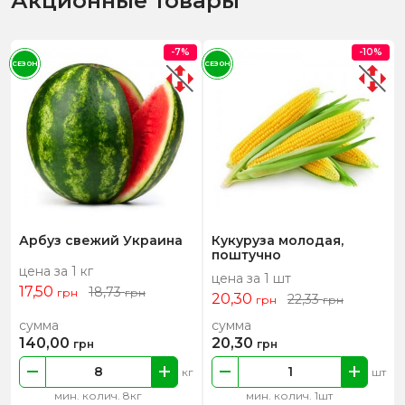
Акционные товары
-7%
-10%
СЕЗОН
СЕЗОН
Арбуз свежий Украина
Кукуруза молодая,
поштучно
цена за 1 кг
цена за 1 шт
17,50
18,73
грн
грн
20,30
22,33
грн
грн
сумма
сумма
140,00
20,30
грн
грн
кг
шт
мин. колич. 8кг
мин. колич. 1шт