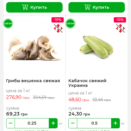
Купить
Купить
-10%
-10%
СЕЗОН
СЕЗОН
Грибы вешенка свежая
Кабачок свежий
Украина
цена за 1 кг
цена за 1 кг
276,90
304,59
грн
грн
48,60
53,46
грн
грн
сумма
сумма
69,23
24,30
грн
грн
кг
кг
мин. колич. 0.25кг
мин. колич. 0.5кг