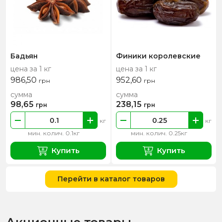
Бадьян
Финики королевские
цена за 1 кг
цена за 1 кг
986,50
952,60
грн
грн
сумма
сумма
98,65
238,15
грн
грн
кг
кг
мин. колич. 0.1кг
мин. колич. 0.25кг
Купить
Купить
Перейти в каталог товаров