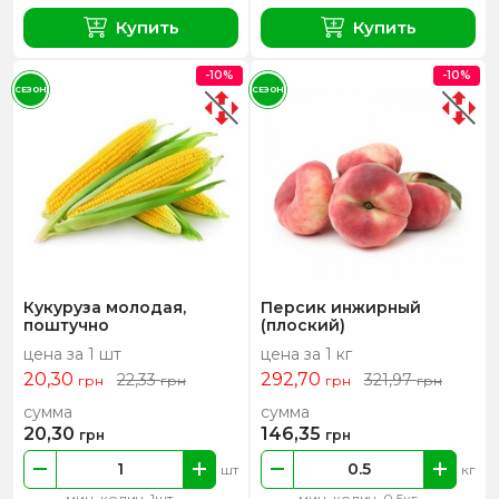
Купить
Купить
-10%
-10%
СЕЗОН
СЕЗОН
Кукуруза молодая,
Персик инжирный
поштучно
(плоский)
цена за 1 шт
цена за 1 кг
20,30
292,70
22,33
321,97
грн
грн
грн
грн
сумма
сумма
20,30
146,35
грн
грн
шт
кг
мин. колич. 1шт
мин. колич. 0.5кг