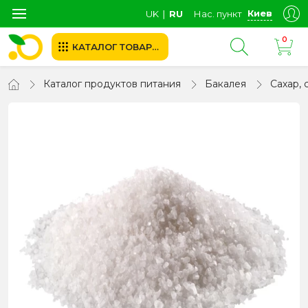
Киев
UK
∣
RU
Нас. пункт
0
КАТАЛОГ ТОВАРОВ
Каталог продуктов питания
Бакалея
Сахар, 