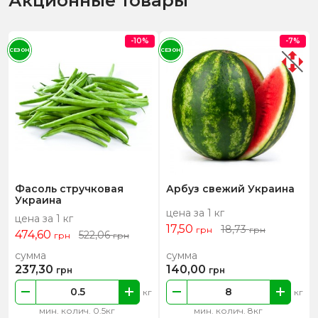
Акционные товары
-10%
-7%
СЕЗОН
СЕЗОН
Фасоль стручковая
Арбуз свежий Украина
Украина
цена за 1 кг
цена за 1 кг
17,50
18,73
грн
грн
474,60
522,06
грн
грн
сумма
сумма
237,30
140,00
грн
грн
кг
кг
мин. колич. 0.5кг
мин. колич. 8кг